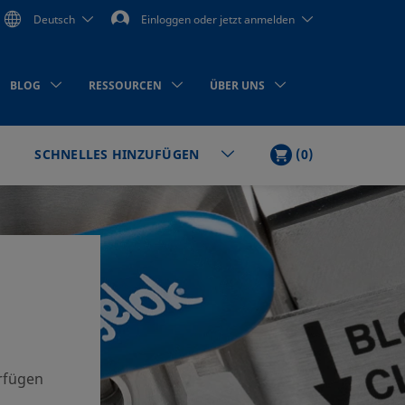
Deutsch
Einloggen oder jetzt anmelden
BLOG
RESSOURCEN
ÜBER UNS
WARENKORB
ARTIKEL
(
0
)
SCHNELLES HINZUFÜGEN
en
erfügen