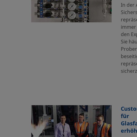
In der 
Sicher
repräs
immer 
den Ex
Sie hä
Probe
beseiti
repräs
sicherz
Custo
für
Glasf
erhöh