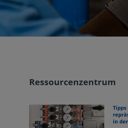
Ressourcenzentrum
Tipps 
reprä
in de