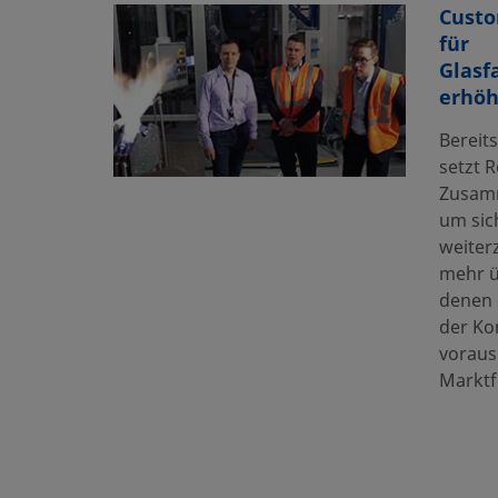
Custo
für
Glasf
erhöh
Bereits
setzt 
Zusamm
um sic
weiter
mehr ü
denen 
der Ko
voraus 
Marktf