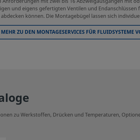
len Anforderungen mit zwei bis 16 Abzweigausgängen mit od
gen und eigens gefertigten Ventilen und Endanschlüssen für
) abdecken können. Die Montagebügel lassen sich individue
E MEHR ZU DEN MONTAGESERVICES FÜR FLUIDSYSTEME 
aloge
ationen zu Werkstoffen, Drücken und Temperaturen, Option