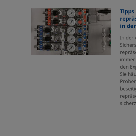
Tipps 
reprä
in de
In der 
Sicher
repräs
immer 
den Ex
Sie hä
Probe
beseiti
repräs
sicherz