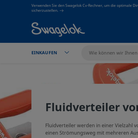
text.skipToContent
text.skipToNavigation
Verwenden Sie den Swagelok Cv-Rechner, um die optimale Di
sicherzustellen.
EINKAUFEN
Fluidverteiler v
Fluidverteiler werden in einer Vielzah
einen Strömungsweg mit mehreren Aus