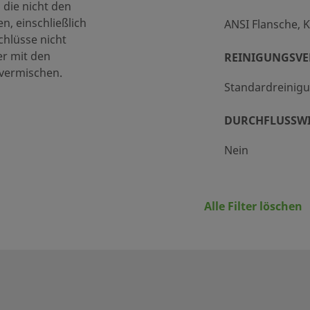
 die nicht den
, einschließlich
ANSI Flansche, K
hlüsse nicht
er mit den
REINIGUNGSV
 vermischen.
Standardreinigu
DURCHFLUSSW
Nein
Alle Filter löschen
ierlichen Durchfluss mit Swagelok-