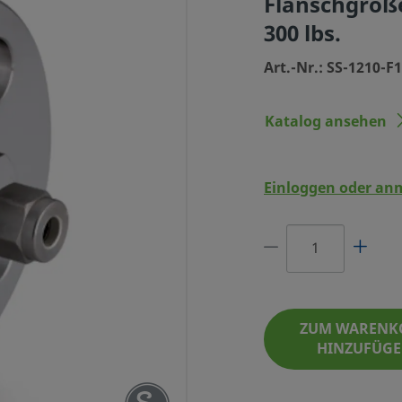
Flanschgröße
300 lbs.
Art.-Nr.: SS-1210-F
Katalog ansehen
Einloggen oder an
ELSTAHL, 3/4 ZOLL SWAGELOK®
, FLANSCHGRÖSSE 3/4 ZOLL, D
RUCKSTUFE 300 LBS.
ZUM WARENK
HINZUFÜG
ART.-NR.: SS-1210-F12-300