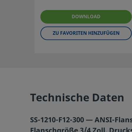
vermischen.
gefertigte Körper; verfügbar mit
Swagelok® Rohrverschraubungs-
DOWNLOAD
Endanschlüssen bis zu 50 mm und 2 Zoll
ZU FAVORITEN HINZUFÜGEN
©
2026
Swagelok Company.
Alle Rechte vorbehalten.
Technische Daten
SS-1210-F12-300 — ANSI-Flan
Flanschgröße 3/4 Zoll, Drucks