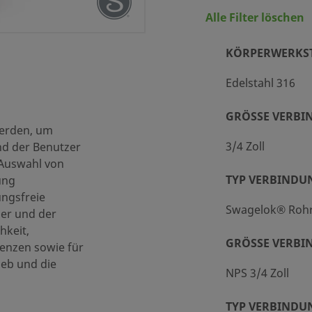
Alle Filter löschen
KÖRPERWERKS
Edelstahl 316
GRÖSSE VERBIN
werden, um
 und -verpackung (SC-10)
3/4 Zoll
nd der Benutzer
 Auswahl von
TYP VERBINDU
ung
rschraubung
ungsfreie
Swagelok® Roh
ner und der
hkeit,
GRÖSSE VERBIN
enzen sowie für
sse 300
ieb und die
NPS 3/4 Zoll
TYP VERBINDU