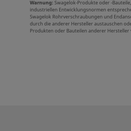
Warnung:
Swagelok-Produkte oder -Bauteile,
UNSPSC (10.0)
40141700
industriellen Entwicklungsnormen entsprechen
Swagelok Rohrverschraubungen und Endansc
UNSPSC (11.0501)
40142400
durch die anderer Hersteller austauschen od
Produkten oder Bauteilen anderer Hersteller
UNSPSC (13.0601)
40183109
UNSPSC (15.1)
40173103
UNSPSC (17.1001)
40173103
CSV exportieren
Gerade Ausführungen
Einfacher Übergang von Rohren auf Schläuche für kontinu
Rohrverschraubungen.
Einloggen oder anmelden
, um den Preis anzuzeigen
Contact