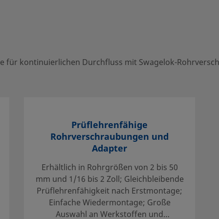
our local authorized sales and service center. They can
he most out of your investment.
e für kontinuierlichen Durchfluss mit Swagelok-Rohrvers
herzustellen, dass der
uswahl treffen. Bei der Auswahl von
Prüflehrenfähige
tigt werden, um eine sichere,
Rohrverschraubungen und
gner und der Benutzer sind für
Adapter
ngsdaten und Einsatzgrenzen sowie für
Wartung verantwortlich.
Erhältlich in Rohrgrößen von 2 bis 50
mm und 1/16 bis 2 Zoll; Gleichbleibende
den industriellen Entwicklungsnormen
Prüflehrenfähigkeit nach Erstmontage;
en und Endanschlüsse nicht durch die
Einfache Wiedermontage; Große
der Bauteilen anderer Hersteller
Auswahl an Werkstoffen und