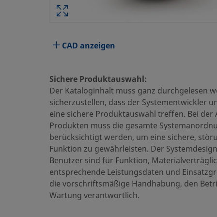
Technische Daten
CAD anzeigen
Attribute
Wert
Körperwerkstoff
Edelstahl 316
Sichere Produktauswahl:
Der Kataloginhalt muss ganz durchgelesen 
Reinigungsverfahren
Standardreinigung
sicherzustellen, dass der Systementwickler u
eine sichere Produktauswahl treffen. Bei der
Größe Verbindung 1
3/4 Zoll
Produkten muss die gesamte Systemanordn
Typ Verbindung 1
Swagelok® Rohrve
berücksichtigt werden, um eine sichere, stör
Funktion zu gewährleisten. Der Systemdesig
Größe Verbindung 2
NPS 3/4 Zoll
Benutzer sind für Funktion, Materialverträglic
entsprechende Leistungsdaten und Einsatzgr
Typ Verbindung 2
ANSI Flansche, Kla
die vorschriftsmäßige Handhabung, den Betr
Durchflusswiderstand
Nein
Wartung verantwortlich.
UNSPSC (4.03)
40141710