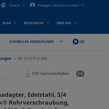
Deutsch
Einloggen oder jetzt anmelden
BLOG
RESSOURCEN
ÜBER UNS
WARENKORB
ARTIKEL
(
0
)
SCHNELLES HINZUFÜGEN
en
rungen
SS-1210-F12-300
PDF herunterladen
adapter, Edelstahl, 3/4
ok® Rohrverschraubung,