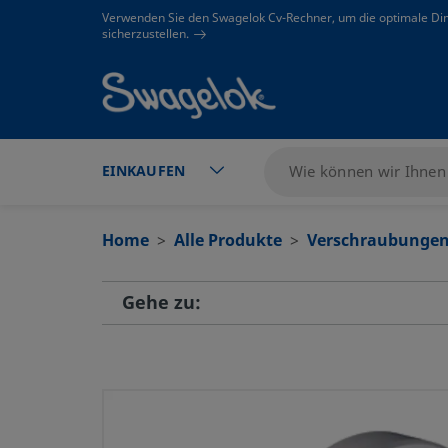
text.skipToContent
text.skipToNavigation
Verwenden Sie den Swagelok Cv-Rechner, um die optimale Di
sicherzustellen.
EINKAUFEN
Home
Alle Produkte
Verschraubunge
Gehe zu: