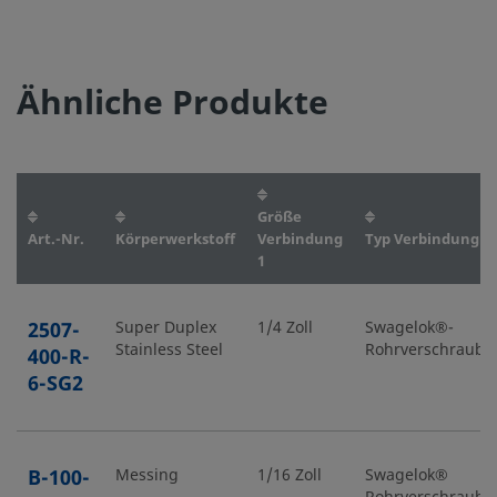
Ähnliche Produkte
Größe
Art.-Nr.
Körperwerkstoff
Verbindung
Typ Verbindung 1
1
2507-
Super Duplex
1/4 Zoll
Swagelok®-
Stainless Steel
Rohrverschraub
400-R-
6-SG2
B-100-
Messing
1/16 Zoll
Swagelok®