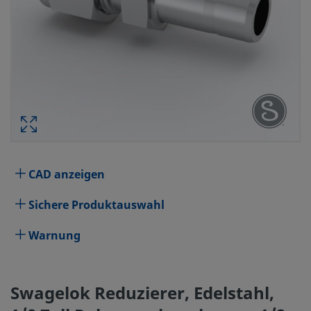
SWAGELOK REDUZIERER, 
ROHRVERSCHRAUBUNG X 1/2
CAD anzeigen
Technische Daten
Sichere Produktauswahl
Attribute
Wert
Warnung
Körperwerkstoff
Edelstahl 316
durchgebohrt
Ja
Swagelok Reduzierer, Edelstahl,
Reinigungsverfahren
Standardreinigung und -ver