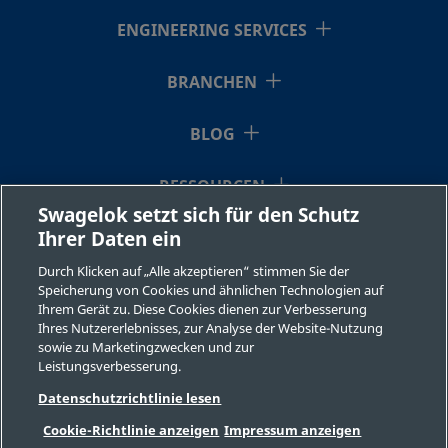
ENGINEERING SERVICES
B-300-
Messing
3/16 Zoll
Swagelok®
BRANCHEN
Rohrverschraub
R-4
BLOG
B-400-
Messing
RESSOURCEN
1/4 Zoll
Swagelok®
Rohrverschraub
6-1
Swagelok setzt sich für den Schutz
Ihrer Daten ein
ÜBER UNS
Durch Klicken auf „Alle akzeptieren“ stimmen Sie der
Speicherung von Cookies und ähnlichen Technologien auf
B-400-
Messing
1/4 Zoll
Swagelok®
Ihrem Gerät zu. Diese Cookies dienen zur Verbesserung
Rohrverschraub
6-2
Ihres Nutzererlebnisses, zur Analyse der Website-Nutzung
sowie zu Marketingzwecken und zur
Leistungsverbesserung.
©2026 Swagelok Company. Alle Rechte vorbehalten.
Datenschutzrichtlinie lesen
B-400-
Messing
1/4 Zoll
Swagelok®
Sichere Produktauswahl
Rohrverschraub
R-6
Cookie-Richtlinie anzeigen
Impressum anzeigen
Datenschutzbestimmungen