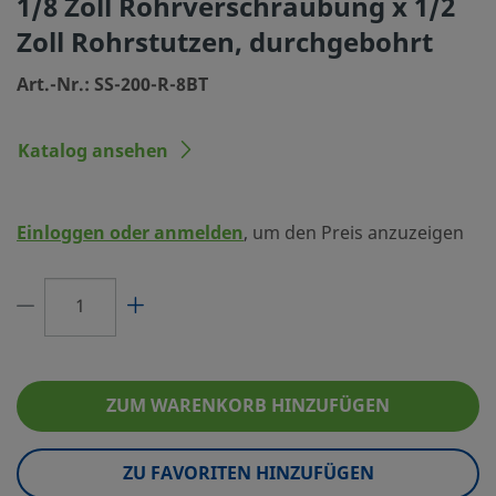
1/8 Zoll Rohrverschraubung x 1/2
Größe Verbindung 1
1/8 Zoll
Zoll Rohrstutzen, durchgebohrt
Typ Verbindung 1
Swagelok® Rohrverschraub
Art.-Nr.: SS-200-R-8BT
Größe Verbindung 2
1/2 Zoll
Katalog ansehen
Typ Verbindung 2
Swagelok® Rohrstutzen
Merkmal
durchgebohrt
Einloggen oder anmelden
, um den Preis anzuzeigen
Durchflusswiderstand
Nein
eClass (4.1)
37070710
eClass (5.1.4)
37020590
eClass (6.0)
37020514
ZUM WARENKORB HINZUFÜGEN
eClass (6.1)
37020590
eClass (10.1)
37020590
ZU FAVORITEN HINZUFÜGEN