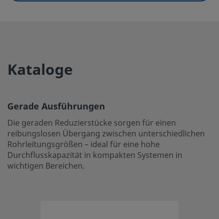
UNSPSC (4.03)
40141720
UNSPSC (10.0)
40141720
UNSPSC (11.0501)
40142615
Kataloge
UNSPSC (13.0601)
40183112
UNSPSC (15.1)
40183112
Gerade Ausführungen
UNSPSC (17.1001)
40183112
Die geraden Reduzierstücke sorgen für einen
Gerade Ausführungen
reibungslosen Übergang zwischen unterschiedlichen
Rohrleitungsgrößen – ideal für eine hohe
Die geraden Reduzierstücke sorgen für einen reibungsl
Durchflusskapazität in kompakten Systemen in
unterschiedlichen Rohrleitungsgrößen – ideal für eine ho
wichtigen Bereichen.
kompakten Systemen in wichtigen Bereichen.
Einloggen oder anmelden
, um den Preis anzuzeigen