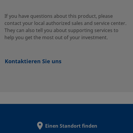
B-
Messing
3/4 Zoll
Swagelok®
If you have questions about this product, please
Rohrverschraub
1210-
contact your local authorized sales and service center.
6-8
They can also tell you about supporting services to
help you get the most out of your investment.
B-
Messing
7/8 Zoll
Swagelok®
Rohrverschraub
1410-
Kontaktieren Sie uns
6-12
B-200-
Messing
1/8 Zoll
Swagelok®
Rohrverschraub
6-1
B-200-
Messing
1/8 Zoll
Swagelok®
Einen Standort finden
Rohrverschraub
R-4