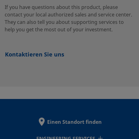
B-1410-7-
Messing
7/8 Zoll
Swagelok®
If you have questions about this product, please
Rohrversc
12
contact your local authorized sales and service center.
They can also tell you about supporting services to
help you get the most out of your investment.
B-1810-7-
Messing
1 1/8 Zoll
Swagelok®
Rohrversc
16
Kontaktieren Sie uns
B-200-7-2
Messing
1/8 Zoll
Swagelok®
Rohrversc
B-200-7-4
Messing
1/8 Zoll
Swagelok®
Rohrversc
Einen Standort finden
B-400-7-2
Messing
1/4 Zoll
Swagelok®