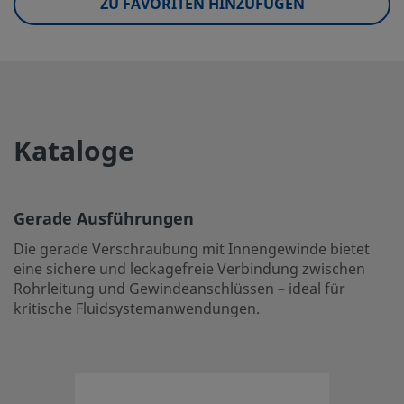
ZU FAVORITEN HINZUFÜGEN
UNSPSC (4.03)
40141720
UNSPSC (10.0)
40142613
UNSPSC (11.0501)
40142613
UNSPSC (13.0601)
40183110
Kataloge
UNSPSC (15.1)
40183110
UNSPSC (17.1001)
40183110
Gerade Ausführungen
Gerade Ausführungen
Die gerade Verschraubung mit Innengewinde bietet
eine sichere und leckagefreie Verbindung zwischen
Die gerade Verschraubung mit Innengewinde bietet eine 
Rohrleitung und Gewindeanschlüssen – ideal für
zwischen Rohrleitung und Gewindeanschlüssen – ideal fü
kritische Fluidsystemanwendungen.
Einloggen oder anmelden
, um den Preis anzuzeigen
Contact