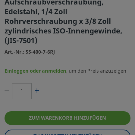
Aufschraubverschraubung,
Reinigungsverfahren
Standardreinigung und 
Edelstahl, 1/4 Zoll
Rohrverschraubung x 3/8 Zoll
Größe Verbindung 1
1/4 Zoll
zylindrisches ISO-Innengewinde,
Typ Verbindung 1
Swagelok® Rohrversch
(JIS-7501)
Größe Verbindung 2
3/8 Zoll
Art.-Nr.: SS-400-7-6RJ
Typ Verbindung 2
ISO-Innengewinde (RJ)
Durchflusswiderstand
Nein
Einloggen oder anmelden
, um den Preis anzuzeigen
eClass (4.1)
37020713
eClass (5.1.4)
37020590
eClass (6.0)
37020590
eClass (6.1)
37020590
ZUM WARENKORB HINZUFÜGEN
eClass (10.1)
37020590