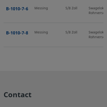
B-1010-7-6
Messing
5/8 Zoll
Swagelok®
Rohrversc
B-1010-7-8
Messing
5/8 Zoll
Swagelok®
Rohrversc
B-1210-7-
Messing
3/4 Zoll
Swagelok®
Rohrversc
12
B-12M0-7-
Messing
12 mm
Swagelok®
Rohrversc
4RT
Contact