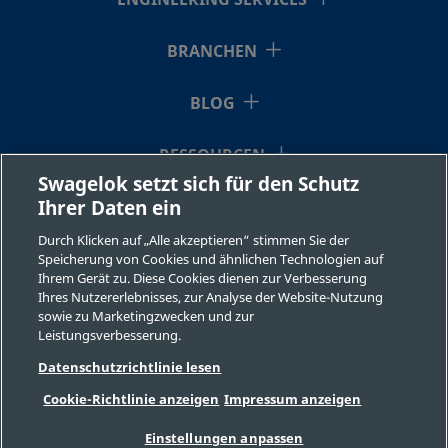
ENGINEERING SERVICES
Rohrversc
BRANCHEN
B-400-7-4
Messing
1/4 Zoll
Swagelok®
BLOG
Rohrversc
RESSOURCEN
Swagelok setzt sich für den Schutz
B-400-7-
Messing
1/4 Zoll
Swagelok®
Ihrer Daten ein
ÜBER UNS
Rohrversc
4RG
Durch Klicken auf „Alle akzeptieren“ stimmen Sie der
Speicherung von Cookies und ähnlichen Technologien auf
Ihrem Gerät zu. Diese Cookies dienen zur Verbesserung
Ihres Nutzererlebnisses, zur Analyse der Website-Nutzung
sowie zu Marketingzwecken und zur
B-400-7-6
Messing
1/4 Zoll
Swagelok®
Leistungsverbesserung.
Rohrversc
©2026 Swagelok Company. Alle Rechte vorbehalten.
Datenschutzrichtlinie lesen
Sichere Produktauswahl
Cookie-Richtlinie anzeigen
Impressum anzeigen
Datenschutzbestimmungen
Rechtliche Bestimmungen
Impressum
B-400-7-8
Messing
1/4 Zoll
Swagelok®
Einstellungen anpassen