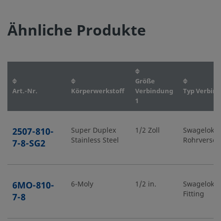
Ähnliche Produkte
Größe
Art.-Nr.
Körperwerkstoff
Verbindung
Typ Verbin
1
2507-810-
Super Duplex
1/2 Zoll
Swagelok®
Stainless Steel
Rohrversc
7-8-SG2
6MO-810-
6-Moly
1/2 in.
Swagelok®
Fitting
7-8