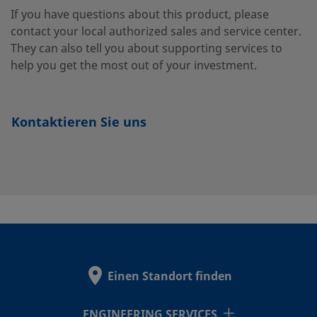
Rohrverschra
If you have questions about this product, please
92S6MM-
contact your local authorized sales and service center.
C
They can also tell you about supporting services to
help you get the most out of your investment.
Kontaktieren Sie uns
Einen Standort finden
ENGINEERING SERVICES