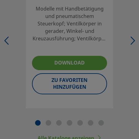
Modelle mit Handbetätigung
UNSPSC (13.0601)
40141638
und pneumatischem
UNSPSC (15.1)
40141638
Steuerkopf; Ventilkörper in
gerader, Winkel- und
UNSPSC (17.1001)
40183103
Kreuzausführung; Ventilkörper
aus Edelstahl 316 oder Messing
Gerade, mit Steuerkopf
DOWNLOAD
Mit dem Kipphebelventil ist das Ein- und Ausschalten ein
Einloggen oder anmelden
, um den Preis anzuzeigen
ZU FAVORITEN
HINZUFÜGEN
Contact
If you have questions about this product, please contact 
service center. They can also tell you about supporting se
of your investment.
Kontaktieren Sie uns
Alle Kataloge anzeigen