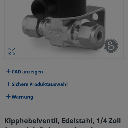
KIPPHEBELVENTIL, EDELSTA
ROHRVERSCHRAUBUNG, STEUERKOPF
Technische Daten
CAD anzeigen
Sichere Produktauswahl
Attribute
Wert
Steuerkopfmodell
Warnung
Serie 92
Steuerkopfart
Pneumatisch
Kipphebelventil, Edelstahl, 1/4 Zoll
Körperwerkstoff
Edelstahl 316