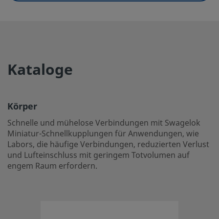
Serie
QM2
Medienverlust
0,1 cm3
Prüfung
0,1 cm3
Kataloge
eClass (4.1)
37110302
eClass (5.1.4)
37110302
Körper
eClass (6.0)
37020500
Schnelle und mühelose Verbindungen mit Swagelok
eClass (6.1)
37020500
Miniatur-Schnellkupplungen für Anwendungen, wie
Labors, die häufige Verbindungen, reduzierten Verlust
eClass (10.1)
37020500
und Lufteinschluss mit geringem Totvolumen auf
engem Raum erfordern.
UNSPSC (4.03)
31163101
UNSPSC (10.0)
27121701
UNSPSC (11.0501)
27121701