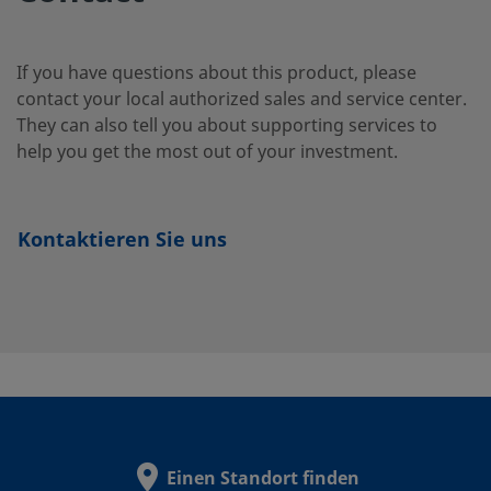
SS-
Edelstahl 316
1/8 Zoll
NPT Außengewind
QM2-
If you have questions about this product, please
B-
contact your local authorized sales and service center.
2PM
They can also tell you about supporting services to
help you get the most out of your investment.
SS-
Edelstahl 316
1/4 Zoll
Swagelok®
Kontaktieren Sie uns
Rohrverschraubun
QM2-
B-
400
Einen Standort finden