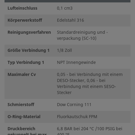
©
2026
Swagelok Company.
Alle Rechte vorbehalten.
Lufteinschluss
0,1 cm3
Körperwerkstoff
Edelstahl 316
Reinigungsverfahren
Standardreinigung und -
verpackung (SC-10)
Größe Verbindung 1
1/8 Zoll
Typ Verbindung 1
NPT Innengewinde
Maximaler Cv
0,05 - bei Verbindung mit einem
DESO-Stecker, 0,06 - bei
Verbindung mit einem SESO-
Stecker
Schmierstoff
Dow Corning 111
O-Ring-Material
Fluorkautschuk FPM
Druckbereich
6,8 BAR bei 204 °C /100 PSIG bei
gekuppelt bei max.
400 °F