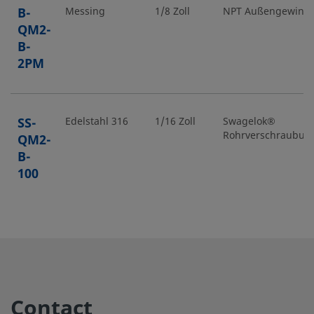
B-
Messing
1/8 Zoll
NPT Außengewind
QM2-
B-
2PM
SS-
Edelstahl 316
1/16 Zoll
Swagelok®
Rohrverschraubun
QM2-
B-
100
SS-
Edelstahl 316
1/8 Zoll
Swagelok®
Rohrverschraubun
QM2-
B-
200
Contact