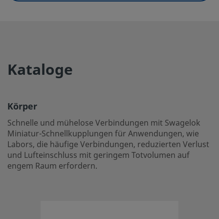
Serie
QM2
Medienverlust
0,1 cm3
Prüfung
0,1 cm3
Kataloge
eClass (4.1)
37110302
eClass (5.1.4)
37110302
Körper
eClass (6.0)
37020500
Schnelle und mühelose Verbindungen mit Swagelok
eClass (6.1)
37020500
Miniatur-Schnellkupplungen für Anwendungen, wie
Labors, die häufige Verbindungen, reduzierten Verlust
eClass (10.1)
37020500
und Lufteinschluss mit geringem Totvolumen auf
engem Raum erfordern.
UNSPSC (4.03)
31163101
UNSPSC (10.0)
27121701
UNSPSC (11.0501)
27121701