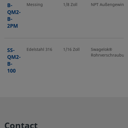
B-
Messing
1/8 Zoll
NPT Außengewind
QM2-
B-
2PM
SS-
Edelstahl 316
1/16 Zoll
Swagelok®
Rohrverschraubun
QM2-
B-
100
SS-
Edelstahl 316
1/8 Zoll
Swagelok®
Rohrverschraubun
QM2-
B-
200
Contact