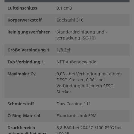
©
2026
Swagelok Company.
Alle Rechte vorbehalten.
Lufteinschluss
0,1 cm3
Körperwerkstoff
Edelstahl 316
Reinigungsverfahren
Standardreinigung und -
verpackung (SC-10)
Größe Verbindung 1
1/8 Zoll
Typ Verbindung 1
NPT Außengewinde
Maximaler Cv
0,05 - bei Verbindung mit einem
DESO-Stecker, 0,06 - bei
Verbindung mit einem SESO-
Stecker
Schmierstoff
Dow Corning 111
O-Ring-Material
Fluorkautschuk FPM
Druckbereich
6,8 BAR bei 204 °C /100 PSIG bei
gekuppelt bei max.
400 °F