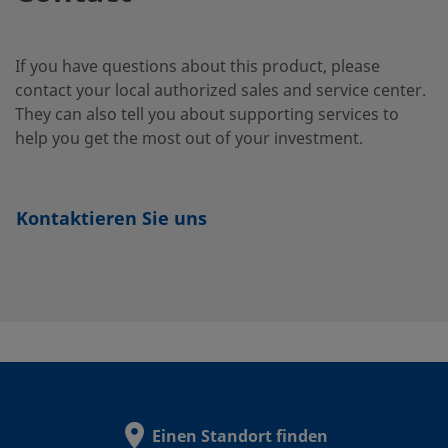
SS-
Edelstahl 316
1/8 Zoll
NPT Innengewinde
QM2-
If you have questions about this product, please
B-
contact your local authorized sales and service center.
2PF
They can also tell you about supporting services to
help you get the most out of your investment.
SS-
Edelstahl 316
1/4 Zoll
Swagelok®
Kontaktieren Sie uns
Rohrverschraubun
QM2-
B-
400
Einen Standort finden