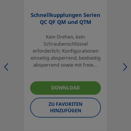
UNSPSC (17.1001)
27121701
Schnellkupplungen Serien
Schottkörper
QC QF QM und QTM
Verbessern Sie die Integrität von Systemen mit unseren 
Schnellkupplungen, die zum Schutz mit Dichtungsausspar
Kein Drehen, kein
zahlreichen Substanzen verträglich sind, die in gefährl
Schraubenschlüssel
werden.
erforderlich; Konfigurationen
Einloggen oder anmelden
, um den Preis anzuzeigen
einseitig absperrend, beidseitig
absperrend sowie mit freiem
Contact
Durchgang verfügbar
If you have questions about this product, please contact 
DOWNLOAD
service center. They can also tell you about supporting se
of your investment.
ZU FAVORITEN
HINZUFÜGEN
Kontaktieren Sie uns