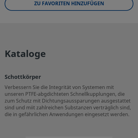
Prüfung
0,1 cm3
ZU FAVORITEN HINZUFÜGEN
eClass (4.1)
37110302
eClass (5.1.4)
37110302
eClass (6.0)
37020500
Kataloge
eClass (6.1)
37110302
eClass (10.1)
37110302
Schottkörper
UNSPSC (4.03)
31163101
Verbessern Sie die Integrität von Systemen mit
UNSPSC (10.0)
27121701
unseren PTFE-abgdichteten Schnellkupplungen, die
zum Schutz mit Dichtungsaussparungen ausgestattet
UNSPSC (11.0501)
27121701
sind und miit zahlreichen Substanzen verträglich sind,
UNSPSC (13.0601)
27121701
die in gefährlichen Anwendungen eingesetzt werden.
UNSPSC (15.1)
27121701