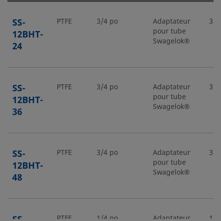
SS-
PTFE
3/4 po
Adaptateur
3/4
pour tube
12BHT-
Swagelok®
24
SS-
PTFE
3/4 po
Adaptateur
3/4
pour tube
12BHT-
Swagelok®
36
SS-
PTFE
3/4 po
Adaptateur
3/4
pour tube
12BHT-
Swagelok®
48
SS-
PTFE
1/4 po
Adaptateur
1/4