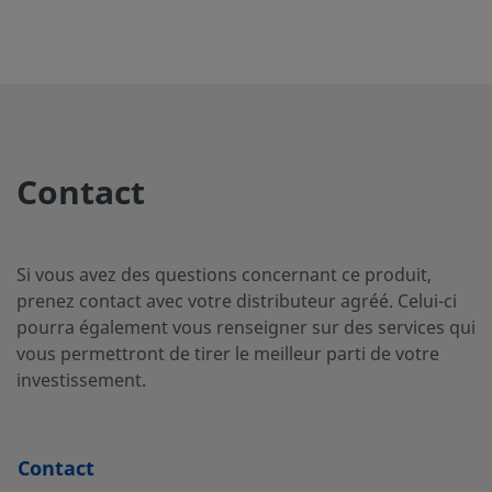
pour tube
4BHT-
Swagelok®
12
SS-
PTFE
1/4 po
Adaptateur
1/4
pour tube
4BHT-
Contact
Swagelok®
120
Si vous avez des questions concernant ce produit,
SS-
PTFE
1/4 po
Adaptateur
1/4
prenez contact avec votre distributeur agréé. Celui-ci
pour tube
4BHT-
pourra également vous renseigner sur des services qui
Swagelok®
24
vous permettront de tirer le meilleur parti de votre
investissement.
SS-
PTFE
1/4 po
Adaptateur
1/4
pour tube
4BHT-
Contact
Swagelok®
36