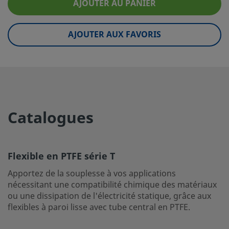
AJOUTER AU PANIER
eClass (6.1)
37110000
AJOUTER AUX FAVORIS
eClass (10.1)
37110000
UNSPSC (4.03)
40142009
UNSPSC (10.0)
40142007
UNSPSC (11.0501)
40142000
Catalogues
UNSPSC (13.0601)
40142000
UNSPSC (15.1)
40142000
Flexible en PTFE série T
UNSPSC (17.1001)
39120000
Apportez de la souplesse à vos applications
nécessitant une compatibilité chimique des matériaux
Flexible en PTFE série T
ou une dissipation de l'électricité statique, grâce aux
Apportez de la souplesse à vos applications nécessitant u
flexibles à paroi lisse avec tube central en PTFE.
compatibilité chimique des matériaux ou une dissipation 