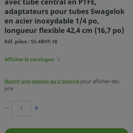
avec tube central en PTFE,
Type du raccordement 1
Adaptateur pour tube
adaptateurs pour tubes Swagelok
Swagelok®
en acier inoxydable 1/4 po,
Dimension du raccordement 2
1/4 po
longueur flexible 42,4 cm (16,7 po)
Type du raccordement 2
Adaptateur pour tube
Réf. pièce : SS-4BHT-18
Swagelok®
Longueur de flexible
42,4 cm (16,7 po)
Afficher le catalogue
Diamètre du flexible
1/4 po
Température maximale, °F
450 (232)
Ouvrir une session ou s’inscrire
pour afficher des
(°C)
prix
Température minimale, °F (°C)
-65 (-53)
eClass (4.1)
37110201
eClass (5.1.4)
37110201
eClass (6.0)
37110000