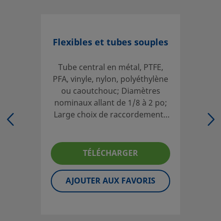
l'électricité statique, grâce aux flexibles à paroi lisse avec
central en PTFE.
Ouvrir une session ou s’inscrire
pour afficher des prix
Flexibles et tubes souples
Contact
Tube central en métal, PTFE,
PFA, vinyle, nylon, polyéthylène
Si vous avez des questions concernant ce produit, prenez
ou caoutchouc; Diamètres
contact avec votre distributeur agréé. Celui-ci pourra
nominaux allant de 1/8 à 2 po;
également vous renseigner sur des services qui vous
Large choix de raccordements
permettront de tirer le meilleur parti de votre investissem
fractionnaires et métriques;
Contact
Flexibles et tubes sur mesure
disponibles; Enveloppes,
TÉLÉCHARGER
étiquetages et tests optionnels
Les catalogues doivent être lus en entier afin d'assurer u
AJOUTER AUX FAVORIS
sélection adéquate des produits par le concepteur et
l'utilisateur du système. Lors de la sélection des produits,
l'intégralité de la conception du système doit être prise e