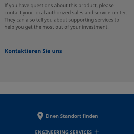
If you have questions about this product, please
contact your local authorized sales and service center.
SS-
Edelstahl 316
3/8 Zoll
Swagelok®-
They can also tell you about supporting services to
Rohrverschraubun
6FK0-
help you get the most out of your investment.
für mittlere Drücke
7-4
Kontaktieren Sie uns
SS-
Edelstahl 316
1/2 Zoll
Swagelok®
Rohrverschraubun
8FK0-
für mittleren Druck
1-8
Einen Standort finden
ENGINEERING SERVICES