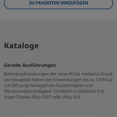
ZU FAVORITEN HINZUFÜGEN
UNSPSC (10.0)
40142600
UNSPSC (11.0501)
40142600
UNSPSC (13.0601)
40183100
UNSPSC (15.1)
40183100
Kataloge
UNSPSC (17.1001)
40183110
Gerade Ausführungen
Gerade Ausführungen
Rohrverschraubungen der Serie FK für mittleren Druck v
Rohrverschraubungen der Serie FK für mittleren Druck
zu 1378 bar (20 000 psig) leckagefreie Gasdichtigkeit und 
von Swagelok bieten bei Anwendungen bis zu 1378 bar
Edelstahl 316, Super Duplex Alloy 2507 oder Alloy 625.
(20 000 psig) leckagefreie Gasdichtigkeit und
Einloggen oder anmelden
, um den Preis anzuzeigen
Vibrationsbeständigkeit. Erhältlich in Edelstahl 316,
Super Duplex Alloy 2507 oder Alloy 625.
Contact
If you have questions about this product, please contact y