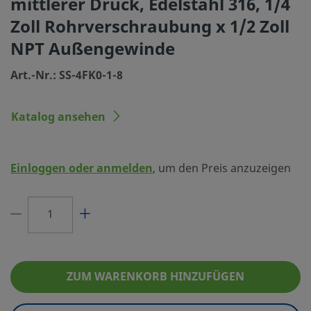
mittlerer Druck, Edelstahl 316, 1/4
Größe Verbindung 1
1/4 Zoll
Zoll Rohrverschraubung x 1/2 Zoll
Typ Verbindung 1
Swagelok® Rohrverschraubu
NPT Außengewinde
Größe Verbindung 2
1/2 Zoll
Art.-Nr.: SS-4FK0-1-8
Typ Verbindung 2
NPT Außengewinde
Katalog ansehen
Durchflusswiderstand
Nein
eClass (4.1)
37030703
Einloggen oder anmelden
, um den Preis anzuzeigen
eClass (5.1.4)
37020590
eClass (6.0)
37020590
eClass (6.1)
37020590
eClass (10.1)
37020590
ZUM WARENKORB HINZUFÜGEN
UNSPSC (4.03)
40141700