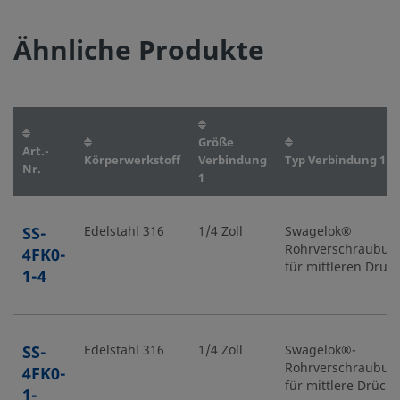
Ähnliche Produkte
Größe
Art.-
Körperwerkstoff
Verbindung
Typ Verbindung 1
Nr.
1
SS-
Edelstahl 316
1/4 Zoll
Swagelok®
Rohrverschraubun
4FK0-
für mittleren Druck
1-4
SS-
Edelstahl 316
1/4 Zoll
Swagelok®-
Rohrverschraubun
4FK0-
für mittlere Drücke
1-