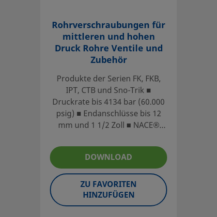
center. They can also tell you about supporting services t
investment.
Rohrverschraubungen für
mittleren und hohen
Kontaktieren Sie uns
Druck Rohre Ventile und
Zubehör
Produkte der Serien FK, FKB,
Der Kataloginhalt muss ganz durchgelesen werden, um sic
IPT, CTB und Sno-Trik ■
Systementwickler und der Benutzer eine sichere Produkta
Druckrate bis 4134 bar (60.000
Produkten muss die gesamte Systemanordnung berücksich
psig) ■ Endanschlüsse bis 12
störungsfreie Funktion zu gewährleisten. Der Systemdesi
mm und 1 1/2 Zoll ■ NACE®
Materialverträglichkeit, entsprechende Leistungsdaten u
MR0175/ISO15156 Konformität
vorschriftsmäßige Handhabung, den Betrieb und die Wart
erhältlich
DOWNLOAD
Swagelok-Produkte oder -Bauteile, die nicht den industr
einschließlich Swagelok Rohrverschraubungen und Endans
ZU FAVORITEN
Hersteller austauschen oder mit den Produkten oder Baut
HINZUFÜGEN