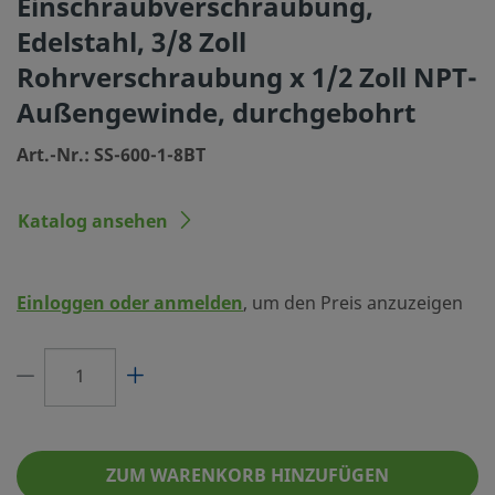
Einschraubverschraubung,
Reinigungsverfahren
Standardreinigung und 
Edelstahl, 3/8 Zoll
Größe Verbindung 1
3/8 Zoll
Rohrverschraubung x 1/2 Zoll NPT-
Außengewinde, durchgebohrt
Typ Verbindung 1
Swagelok® Rohrverschr
Art.-Nr.: SS-600-1-8BT
Größe Verbindung 2
1/2 Zoll
Typ Verbindung 2
NPT Außengewinde
Katalog ansehen
Merkmal
durchgebohrt
Durchflusswiderstand
Nein
Einloggen oder anmelden
, um den Preis anzuzeigen
eClass (4.1)
37020713
eClass (5.1.4)
37020590
eClass (6.0)
37020590
eClass (6.1)
37020590
ZUM WARENKORB HINZUFÜGEN