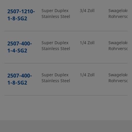
2507-1210-
Super Duplex
3/4 Zoll
Swagelok®-
Stainless Steel
Rohrversch
1-8-SG2
2507-400-
Super Duplex
1/4 Zoll
Swagelok®-
Stainless Steel
Rohrversch
1-4-SG2
2507-400-
Super Duplex
1/4 Zoll
Swagelok®-
Stainless Steel
Rohrversch
1-8-SG2
2507-400-
Super Duplex
1/4 Zoll
Swagelok®-
Stainless Steel
Rohrversch
2-4-SG2