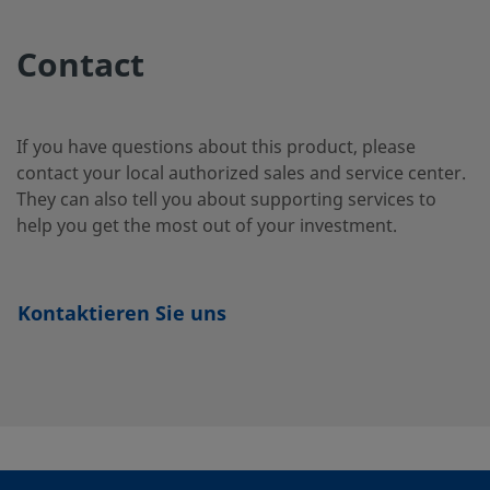
2507-400-
Super Duplex
1/4 Zoll
Swagelok®-
Stainless Steel
Rohrversch
Contact
3-SG2
If you have questions about this product, please
2507-600-
Super Duplex
3/8 Zoll
Swagelok®-
Stainless Steel
Rohrversch
contact your local authorized sales and service center.
1-4-SG2
They can also tell you about supporting services to
help you get the most out of your investment.
2507-600-
Super Duplex
3/8 Zoll
Swagelok®-
Stainless Steel
Rohrversch
1-6MP-SG2
Kontaktieren Sie uns
2507-600-
Super Duplex
3/8 Zoll
Swagelok®-
Stainless Steel
Rohrversch
1-6-SG2