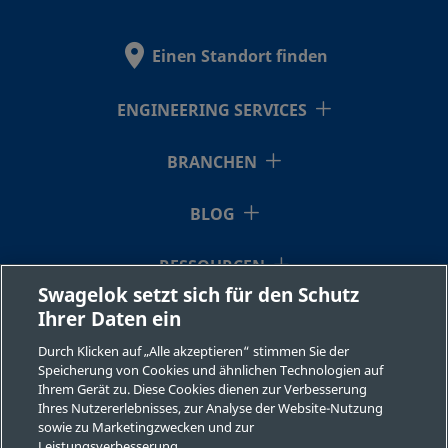
2507-600-
Super Duplex
3/8 Zoll
Swagelok®-
Stainless Steel
Rohrversch
1-8-SG2
Einen Standort finden
ENGINEERING SERVICES
2507-600-
Super Duplex
3/8 Zoll
Swagelok®-
Stainless Steel
Rohrversch
2-4-SG2
BRANCHEN
BLOG
2507-600-
Super Duplex
3/8 Zoll
Swagelok®-
Stainless Steel
Rohrversch
2-8-SG2
RESSOURCEN
Swagelok setzt sich für den Schutz
Ihrer Daten ein
ÜBER UNS
2507-810-
Super Duplex
1/2 Zoll
Swagelok®-
Durch Klicken auf „Alle akzeptieren“ stimmen Sie der
Stainless Steel
Rohrversch
1-4-SG2
Speicherung von Cookies und ähnlichen Technologien auf
Ihrem Gerät zu. Diese Cookies dienen zur Verbesserung
Ihres Nutzererlebnisses, zur Analyse der Website-Nutzung
sowie zu Marketingzwecken und zur
Leistungsverbesserung.