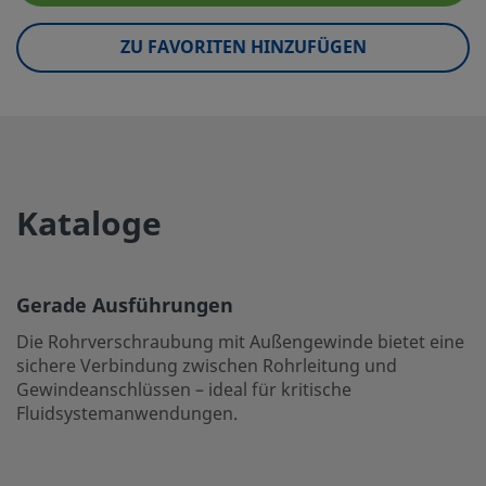
eClass (10.1)
37020590
ZU FAVORITEN HINZUFÜGEN
UNSPSC (4.03)
40141720
UNSPSC (10.0)
40142613
UNSPSC (11.0501)
40142613
UNSPSC (13.0601)
40183110
Kataloge
UNSPSC (15.1)
40183110
UNSPSC (17.1001)
40183110
Gerade Ausführungen
Gerade Ausführungen
Die Rohrverschraubung mit Außengewinde bietet eine
sichere Verbindung zwischen Rohrleitung und
Die Rohrverschraubung mit Außengewinde bietet eine si
Gewindeanschlüssen – ideal für kritische
und Gewindeanschlüssen – ideal für kritische Fluidsyst
Fluidsystemanwendungen.
Einloggen oder anmelden
, um den Preis anzuzeigen