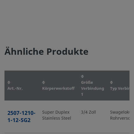
Ähnliche Produkte
Größe
Art.-Nr.
Körperwerkstoff
Verbindung
Typ Verbind
1
2507-1210-
Super Duplex
3/4 Zoll
Swagelok®-
Stainless Steel
Rohrversch
1-12-SG2