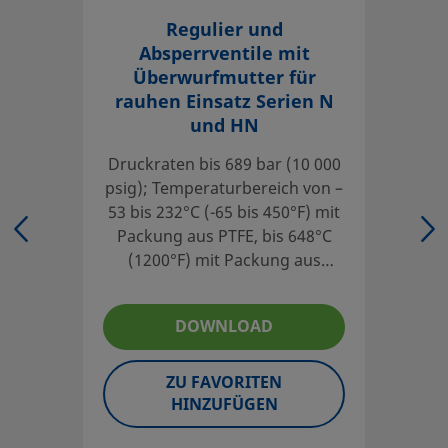
UNSPSC (13.0601)
40141602
Regulier und
Absperrventile mit
UNSPSC (15.1)
40141602
Überwurfmutter für
rauhen Einsatz Serien N
UNSPSC (17.1001)
40183103
und HN
Gerade, Kugelspindel
Druckraten bis 689 bar (10 000
psig); Temperaturbereich von –
Nadelventile mit einer Ventilhalsmutter sind in unterschi
53 bis 232°C (-65 bis 450°F) mit
Arbeitsdruck reicht bis 689 bar (10000 psig) und der Temp
Packung aus PTFE, bis 648°C
Einloggen oder anmelden
, um den Preis anzuzeigen
(1200°F) mit Packung aus
Grafoil®; Werkstoffe Edelstahl
Contact
316, Alloy 400, 20, 600, C-276
DOWNLOAD
und Titan
If you have questions about this product, please contact 
service center. They can also tell you about supporting se
ZU FAVORITEN
of your investment.
HINZUFÜGEN
Kontaktieren Sie uns