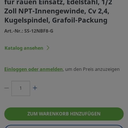
für rauen Einsatz, Edelstahl, 1/2
Zoll NPT-Innengewinde, Cv 2,4,
Typ Verbindung 1
NPT Innenge
Kugelspindel, Grafoil-Packung
Größe Verbindung 2
1/2 Zoll
Art.-Nr.: SS-12NBF8-G
Typ Verbindung 2
NPT Innenge
Maximaler Cv
2.2
Katalog ansehen
Ventilkörper
2-WegeGerad
Griffart
Aluminiumkne
Einloggen oder anmelden
, um den Preis anzuzeigen
Maximale Temperatur °F (°C)
1200 (648)
Max. Temperatur-Druckeinsatzbereich
648°C bei 118
Minimum-Temperatur °F (°C)
-65 (-53)
Bohrung
0,437 Zoll
ZUM WARENKORB HINZUFÜGEN
Packungswerkstoff
Grafoil-Spind