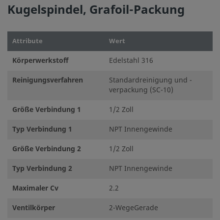
©
2026
Swagelok Company.
Alle Rechte vorbehalten.
Kugelspindel, Grafoil-Packung
Attribute
Wert
Körperwerkstoff
Edelstahl 316
Reinigungsverfahren
Standardreinigung und -
verpackung (SC-10)
Größe Verbindung 1
1/2 Zoll
Typ Verbindung 1
NPT Innengewinde
Größe Verbindung 2
1/2 Zoll
Typ Verbindung 2
NPT Innengewinde
Maximaler Cv
2.2
Ventilkörper
2-WegeGerade