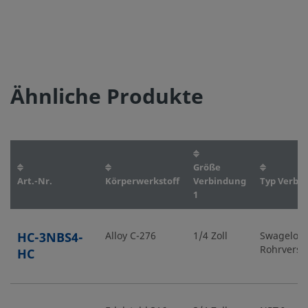
Ähnliche Produkte
Größe
Art.-Nr.
Körperwerkstoff
Verbindung
Typ Verbi
1
HC-3NBS4-
Alloy C-276
1/4 Zoll
Swagelok
Rohrvers
HC