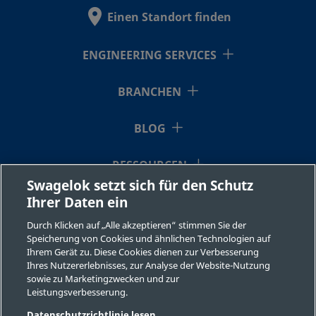
SS-3NBF4
Edelstahl 316
1/4 Zoll
NPT Inne
Einen Standort finden
ENGINEERING SERVICES
SS-3NBF4-G
Edelstahl 316
1/4 Zoll
NPT Inne
BRANCHEN
BLOG
SS-3NBS2-G
Edelstahl 316
1/8 Zoll
Swagelok
Rohrvers
RESSOURCEN
Swagelok setzt sich für den Schutz
Ihrer Daten ein
ÜBER UNS
SS-3NBS4
Edelstahl 316
1/4 Zoll
Swagelok
Rohrvers
Durch Klicken auf „Alle akzeptieren“ stimmen Sie der
Speicherung von Cookies und ähnlichen Technologien auf
Ihrem Gerät zu. Diese Cookies dienen zur Verbesserung
Ihres Nutzererlebnisses, zur Analyse der Website-Nutzung
SS-3NBS4-
Edelstahl 316
1/4 Zoll
Swagelok
sowie zu Marketingzwecken und zur
Rohrvers
BKP-G
Leistungsverbesserung.
©2026 Swagelok Company. Alle Rechte vorbehalten.
Datenschutzrichtlinie lesen