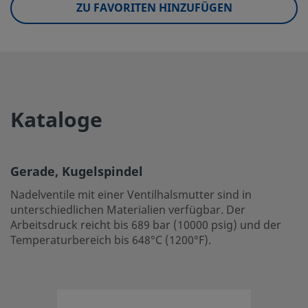
ZU FAVORITEN HINZUFÜGEN
Raumtemperatur-Druckeinsatzbereich
413 BAR bei 37
Spindelspitzenwerkstoff
Legierung auf
Spindeltyp
Kugelspindel
eClass (4.1)
37010201
Kataloge
eClass (5.1.4)
37010201
eClass (6.0)
37010203
Gerade, Kugelspindel
eClass (6.1)
37010203
Nadelventile mit einer Ventilhalsmutter sind in
unterschiedlichen Materialien verfügbar. Der
eClass (10.1)
37010203
Arbeitsdruck reicht bis 689 bar (10000 psig) und der
Temperaturbereich bis 648°C (1200°F).
UNSPSC (4.03)
40141602
UNSPSC (10.0)
40141602
UNSPSC (11.0501)
40141602