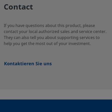
Contact
SS-12NBS8
Edelstahl 316
1/2 Zoll
Swagelok
Rohrvers
If you have questions about this product, please
contact your local authorized sales and service center.
SS-12NBS8-
Edelstahl 316
1/2 Zoll
Swagelok
They can also tell you about supporting services to
Rohrvers
G
help you get the most out of your investment.
SS-
Edelstahl 316
1/2 Zoll
Rohrmuff
Kontaktieren Sie uns
12NBSW8P-
G
SS-3NBF2
Edelstahl 316
1/8 Zoll
NPT Inne