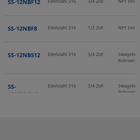
SS-12NBF12
Edelstahl 316
3/4 Zoll
NPT Inne
SS-12NBF8
Edelstahl 316
1/2 Zoll
NPT Inne
SS-12NBS12
Edelstahl 316
3/4 Zoll
Swagelok
Rohrvers
SS-
Edelstahl 316
3/4 Zoll
Swagelok
Rohrvers
12NBS12-G
SS-12NBS16
Edelstahl 316
1 Zoll
Swagelok
Rohrvers