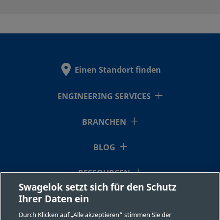
HC-
Alloy C-276
1/8 Zoll
-
-
203-1
HC-
Alloy C-276
1/4 Zoll
-
-
Einen Standort finden
403-1
ENGINEERING SERVICES
HC-
Alloy C-276
3/8 Zoll
-
-
BRANCHEN
603-1
BLOG
HC-
Alloy C-276
1/2 Zoll
-
-
RESSOURCEN
813-1
Swagelok setzt sich für den Schutz
Ihrer Daten ein
ÜBER UNS
Durch Klicken auf „Alle akzeptieren“ stimmen Sie der