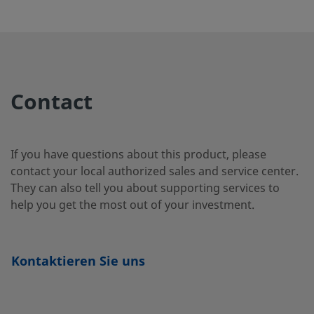
6MO-
6-Moly
1/2 Zoll
-
-
813-1
Contact
825-
Alloy 825
1/4 Zoll
-
-
403-1
If you have questions about this product, please
contact your local authorized sales and service center.
B-
Messing
1/4 Zoll
-
-
They can also tell you about supporting services to
403-1
help you get the most out of your investment.
B-
Messing
3/8 Zoll
-
-
Kontaktieren Sie uns
603-1