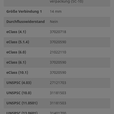
verpackung (SC-10)
Größe Verbindung 1
14 mm
Durchflusswiderstand
Nein
eClass (4.1)
37020718
eClass (5.1.4)
37020590
eClass (6.0)
21022110
eClass (6.1)
37020590
eClass (10.1)
37020590
UNSPSC (4.03)
27121703
UNSPSC (10.0)
31181503
UNSPSC (11.0501)
31181503
UNSPSC (13.0601)
31401700