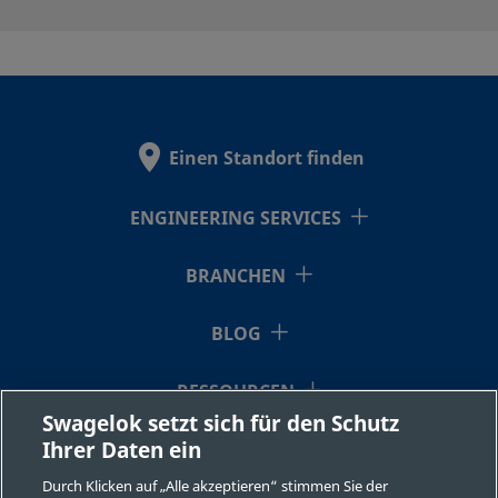
B-
Messing
3/8 Zoll
-
-
603-1
HC-
Alloy C-276
1/8 Zoll
-
-
Einen Standort finden
203-1
ENGINEERING SERVICES
HC-
Alloy C-276
1/4 Zoll
-
-
BRANCHEN
403-1
BLOG
HC-
Alloy C-276
3/8 Zoll
-
-
RESSOURCEN
603-1
Swagelok setzt sich für den Schutz
Ihrer Daten ein
ÜBER UNS
Durch Klicken auf „Alle akzeptieren“ stimmen Sie der