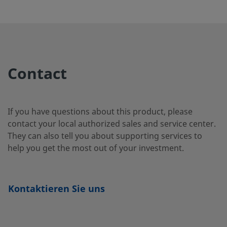
6MO-
6-Moly
1/2 Zoll
-
-
813-1
Contact
825-
Alloy 825
1/4 Zoll
-
-
403-1
If you have questions about this product, please
contact your local authorized sales and service center.
B-
Messing
1/8 Zoll
-
-
They can also tell you about supporting services to
203-1
help you get the most out of your investment.
B-
Messing
1/4 Zoll
-
-
Kontaktieren Sie uns
403-1