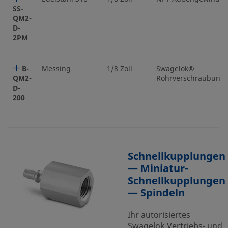
SS-
QM2-
D-
2PM
B-
Messing
1/8 Zoll
Swagelok®
QM2-
Rohrverschraubung
D-
200
Schnellkupplungen
— Miniatur-
Schnellkupplungen
— Spindeln
Ihr autorisiertes
Swagelok Vertriebs- und