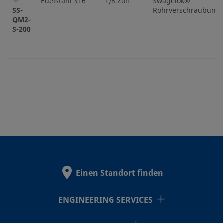
Edelstahl 316
1/8 Zoll
Swagelok®
SS-
Rohrverschraubung
QM2-
S-200
Einen Standort finden
ENGINEERING SERVICES