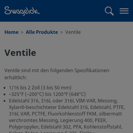
text.skipToContent
text.skipToNavigation
Suchen
Me
öff
Home
Alle Produkte
Ventile
Ventile
Ventile sind mit den folgenden Spezifikationen
erhältlich:
1/16 bis 2 Zoll (3 bis 50 mm)
–325°F (–200°C) bis 1200°F (648°C)
Edelstahl 316, 316L oder 316L VIM-VAR, Messing,
Xylan®-beschichteter Edelstahl 316, Edelstahl, PTFE,
316L VAR, PCTFE, Fluorkohlenstoff FKM, silbermatt
verchromtes Messing, Legierung 400, PEEK,
Polypropylen, Edelstahl 302, PFA, Kohlenstoffstahl,