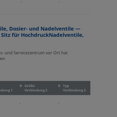
-
-
ile, Dosier- und Nadelventile —
 Sitz für HochdruckNadelventile,
bs- und Servicezentrum vor Ort hat
nen
Größe
Typ
ndung 1
Verbindung 2
Verbindung 2
-
-