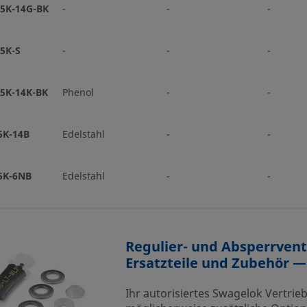
5K-14G-BK
-
-
-
5K-S
-
-
-
5K-14K-BK
Phenol
-
-
5K-14B
Edelstahl
-
-
5K-6NB
Edelstahl
-
-
Regulier- und Absperrvent
Ersatzteile und Zubehör 
Ihr autorisiertes Swagelok Vertrie