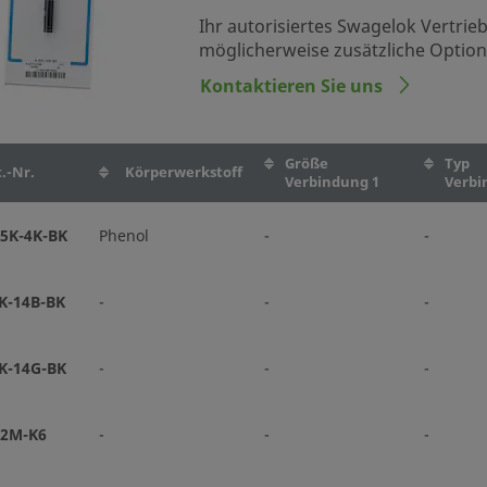
Ihr autorisiertes Swagelok Vertrie
möglicherweise zusätzliche Optio
Kontaktieren Sie uns
Größe
Typ
.-Nr.
Körperwerkstoff
Verbindung 1
Verbi
5K-4K-BK
Phenol
-
-
K-14B-BK
-
-
-
K-14G-BK
-
-
-
2M-K6
-
-
-