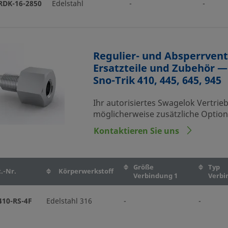
RDK-16-2850
Edelstahl
-
-
Regulier- und Absperrvent
Ersatzteile und Zubehör —
Sno-Trik 410, 445, 645, 945
Ihr autorisiertes Swagelok Vertrie
möglicherweise zusätzliche Optio
Kontaktieren Sie uns
Größe
Typ
.-Nr.
Körperwerkstoff
Verbindung 1
Verbi
410-RS-4F
Edelstahl 316
-
-