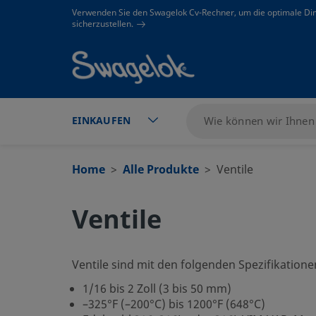
text.skipToContent
text.skipToNavigation
Verwenden Sie den Swagelok Cv-Rechner, um die optimale Di
sicherzustellen.
EINKAUFEN
Home
Alle Produkte
Ventile
Ventile
Ventile sind mit den folgenden Spezifikationen
1/16 bis 2 Zoll (3 bis 50 mm)
–325°F (–200°C) bis 1200°F (648°C)