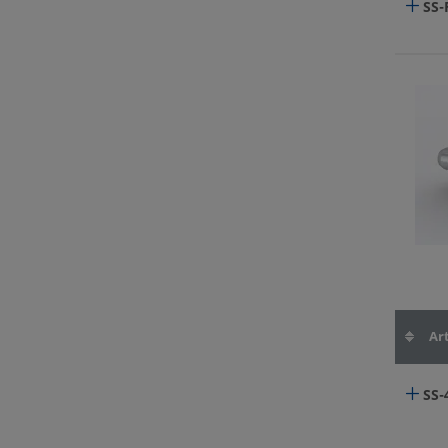
SS-
Art
SS-