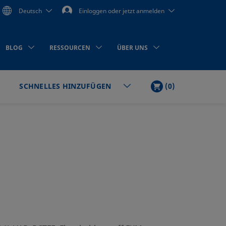
Deutsch
Einloggen oder jetzt anmelden
BLOG
RESSOURCEN
ÜBER UNS
WARENKORB
ARTIKEL
(
0
)
SCHNELLES HINZUFÜGEN
en