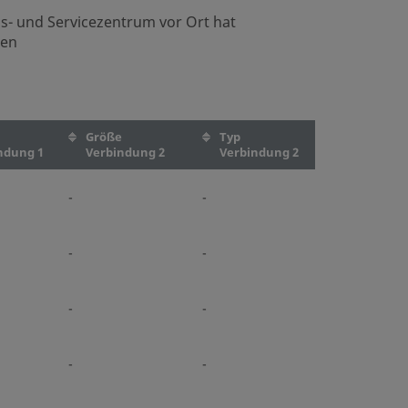
bs- und Servicezentrum vor Ort hat
nen
Größe
Typ
ndung 1
Verbindung 2
Verbindung 2
-
-
-
-
-
-
-
-