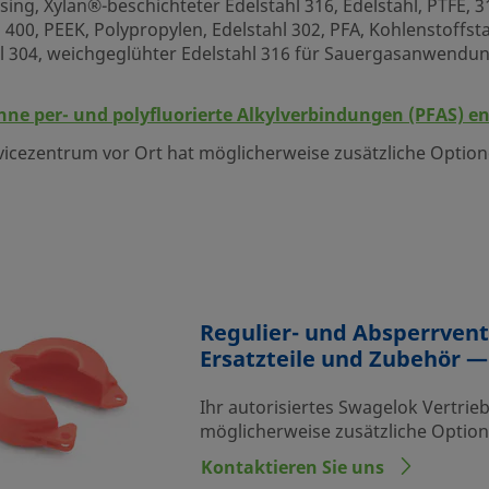
ing, Xylan®-beschichteter Edelstahl 316, Edelstahl, PTFE, 
00, PEEK, Polypropylen, Edelstahl 302, PFA, Kohlenstoffstahl
ahl 304, weichgeglühter Edelstahl 316 für Sauergasanwendu
hne per- und polyfluorierte Alkylverbindungen (PFAS) e
rvicezentrum vor Ort hat möglicherweise zusätzliche Optio
Regulier- und Absperrvent
Ersatzteile und Zubehör —
Ihr autorisiertes Swagelok Vertrie
möglicherweise zusätzliche Optio
Kontaktieren Sie uns