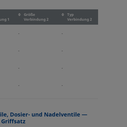
Größe
Typ
ung 1
Verbindung 2
Verbindung 2
-
-
-
-
-
-
-
-
ile, Dosier- und Nadelventile —
Griffsatz