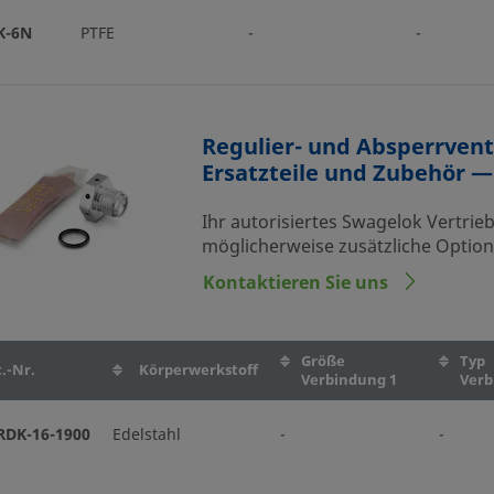
K-6N
PTFE
-
-
Regulier- und Absperrvent
Ersatzteile und Zubehör —
Ihr autorisiertes Swagelok Vertrie
möglicherweise zusätzliche Optio
Kontaktieren Sie uns
Größe
Typ
.-Nr.
Körperwerkstoff
Verbindung 1
Verb
RDK-16-1900
Edelstahl
-
-