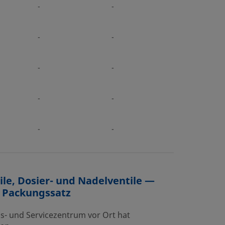
-
-
-
-
-
-
-
-
-
-
ile, Dosier- und Nadelventile —
— Packungssatz
bs- und Servicezentrum vor Ort hat