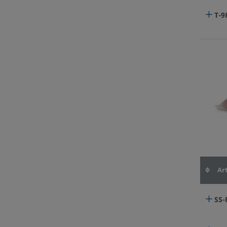
T-9
Art
SS-