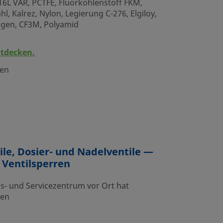
316L VAR, PCTFE, Fluorkohlenstoff FKM,
, Kalrez, Nylon, Legierung C-276, Elgiloy,
ngen, CF3M, Polyamid
ntdecken.
nen
ile, Dosier- und Nadelventile —
 Ventilsperren
bs- und Servicezentrum vor Ort hat
nen