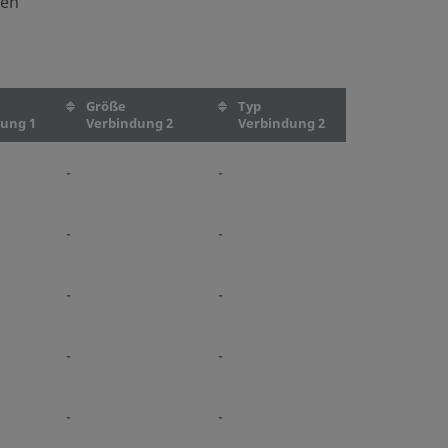
nen
Größe
Typ
ung 1
Verbindung 2
Verbindung 2
-
-
-
-
-
-
-
-
-
-