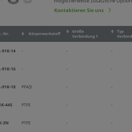
möglicherweise zusätzliche Optio
Kontaktieren Sie uns
Größe
Typ
.-Nr.
Körperwerkstoff
Verbindung 1
Verbind
-91K-14
-
-
-
-91K-16
-
-
-
-91K-18
PFA➄
-
-
1K-445
PTFE
-
-
K-3N
PTFE
-
-