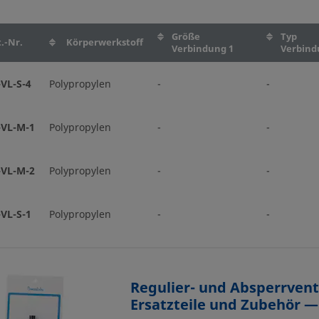
Größe
Typ
.-Nr.
Körperwerkstoff
Verbindung 1
Verbind
VL-S-4
Polypropylen
-
-
VL-M-1
Polypropylen
-
-
VL-M-2
Polypropylen
-
-
VL-S-1
Polypropylen
-
-
Regulier- und Absperrvent
Ersatzteile und Zubehör — 