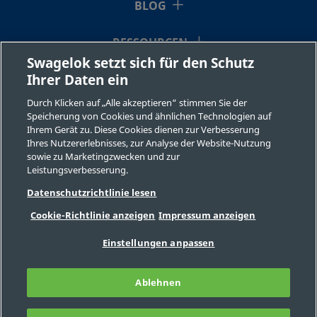
BLOG
RESSOURCEN
Swagelok setzt sich für den Schutz
Ihrer Daten ein
ÜBER UNS
Durch Klicken auf „Alle akzeptieren“ stimmen Sie der
Speicherung von Cookies und ähnlichen Technologien auf
Ihrem Gerät zu. Diese Cookies dienen zur Verbesserung
Ihres Nutzererlebnisses, zur Analyse der Website-Nutzung
sowie zu Marketingzwecken und zur
Leistungsverbesserung.
©2026 Swagelok Company. Alle Rechte vorbehalten.
Datenschutzrichtlinie lesen
Sichere Produktauswahl
Cookie-Richtlinie anzeigen
Impressum anzeigen
Datenschutzbestimmungen
Rechtliche Bestimmungen
Impressum
Einstellungen anpassen
Stellenangebote
Kontaktieren Sie uns
FAQ
Seitenverzeichnis
Ablehnen
Cookie-Präferenzen
Meine personenbezogenen Informationen
nicht verkaufen oder mit anderen teilen