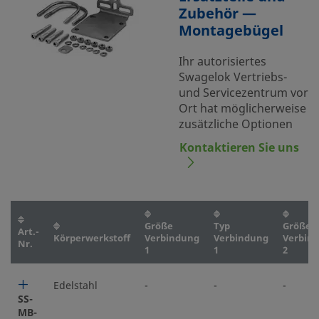
Zubehör —
Montagebügel
Ihr autorisiertes
Swagelok Vertriebs-
und Servicezentrum vor
Ort hat möglicherweise
zusätzliche Optionen
Kontaktieren Sie uns
Größe
Typ
Größe
Art.-
Körperwerkstoff
Verbindung
Verbindung
Verbin
Nr.
1
1
2
Edelstahl
-
-
-
SS-
MB-