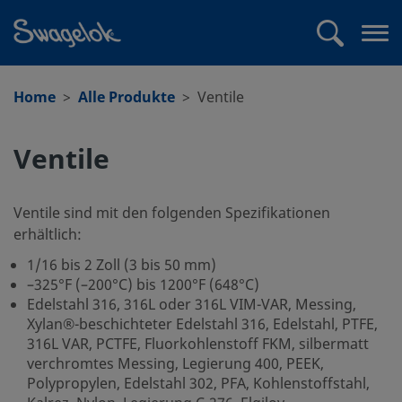
text.skipToContent
text.skipToNavigation
Suchen
Me
öff
Home
Alle Produkte
Ventile
Ventile
Ventile sind mit den folgenden Spezifikationen
erhältlich:
1/16 bis 2 Zoll (3 bis 50 mm)
–325°F (–200°C) bis 1200°F (648°C)
Edelstahl 316, 316L oder 316L VIM-VAR, Messing,
Xylan®-beschichteter Edelstahl 316, Edelstahl, PTFE,
316L VAR, PCTFE, Fluorkohlenstoff FKM, silbermatt
verchromtes Messing, Legierung 400, PEEK,
Polypropylen, Edelstahl 302, PFA, Kohlenstoffstahl,