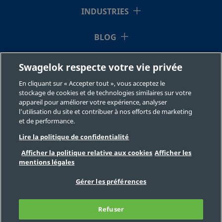
INDUSTRIES
BLOG
RESSOURCES
Swagelok respecte votre vie privée
En cliquant sur « Accepter tout », vous acceptez le
À NOTRE SUJET
stockage de cookies et de technologies similaires sur votre
appareil pour améliorer votre expérience, analyser
l’utilisation du site et contribuer à nos efforts de marketing
et de performance.
Lire la politique de confidentialité
Afficher la politique relative aux cookies
Afficher les
mentions légales
©2026 Swagelok Company. Tous droits réservés.
Sélection des produits en toute sécurité
Gérer les préférences
Confidentialité
Juridique
Imprimer
Carrières
Contact
FAQ
Refuser
Plan du site
Préférences de cookies
Ne pas vendre ou communiquer mes