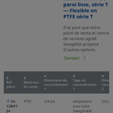
paroi lisse, série T
— Flexible en
PTFE série T
Il se peut que votre
point de vente et centre
de services agréé
Swagelok propose
d’autres options.
Contact
Dimension du
Type du
Dimen
Réf.
Matériau
raccordement
raccordement
racco
pièce
du corps
1
1
2
SS-
PTFE
3/4 po
Adaptateur
3/4 po
12BHT-
pour tube
24
Swagelok®