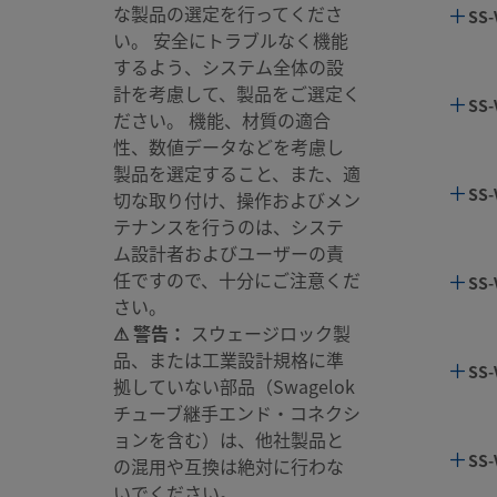
な製品の選定を行ってくださ
SS-
い。 安全にトラブルなく機能
するよう、システム全体の設
計を考慮して、製品をご選定く
SS-
ださい。 機能、材質の適合
性、数値データなどを考慮し
製品を選定すること、また、適
SS-
切な取り付け、操作およびメン
テナンスを行うのは、システ
ム設計者およびユーザーの責
任ですので、十分にご注意くだ
SS-
さい。
⚠ 警告：
スウェージロック製
品、または工業設計規格に準
SS-
拠していない部品（Swagelok
チューブ継手エンド・コネクシ
ョンを含む）は、他社製品と
SS-
の混用や互換は絶対に行わな
いでください。