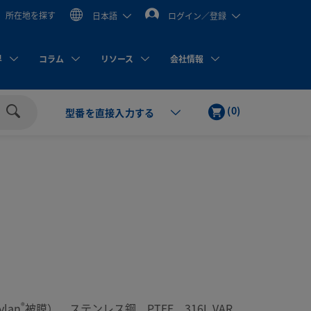
所在地を探す
日本語
ログイン／登録
界
コラム
リソース
会社情報
カ
ア
(
0
)
型番を直接入力する
ー
イ
検
ト
テ
索
ム
®
lan
被膜）、ステンレス鋼、PTFE、316L VAR