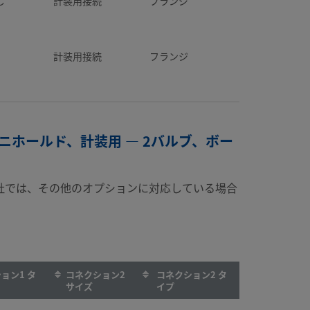
じ
計装用接続
フランジ
計装用接続
フランジ
マニホールド、計装用 — 2バルブ、ボー
社では、その他のオプションに対応している場合
ョン1 タ
コネクション2
コネクション2 タ
サイズ
イプ