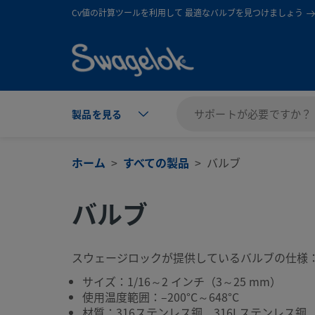
text.skipToContent
text.skipToNavigation
Cv値の計算ツールを利用して 最適なバルブを見つけましょう
製品を見る
ホーム
すべての製品
バルブ
バルブ
スウェージロックが提供しているバルブの仕様
サイズ：1/16～2 インチ（3～25 mm）
使用温度範囲：–200°C～648°C
材質：316ステンレス鋼、316Lステンレス鋼、3