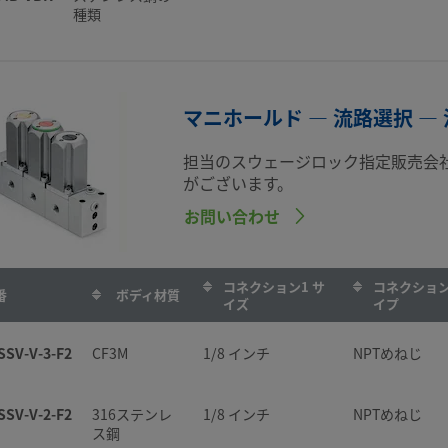
種類
マニホールド — 流路選択 —
担当のスウェージロック指定販売会
がございます。
お問い合わせ
コネクション1 サ
コネクション
番
ボディ材質
イズ
イプ
SSV-V-3-F2
CF3M
1/8 インチ
NPTめねじ
SSV-V-2-F2
316ステンレ
1/8 インチ
NPTめねじ
ス鋼