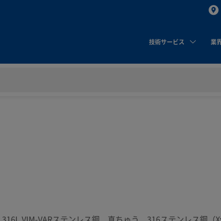
技術サービス
業
：
16L VIM-VARステンレス鋼、真ちゅう、316ステンレス鋼（Xy