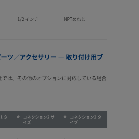
1/2 インチ
NPTめねじ
パーツ／アクセサリー — 取り付け用ブ
社では、その他のオプションに対応している場合
1 タ
コネクション2 サ
コネクション2 タ
イズ
イプ
-
-