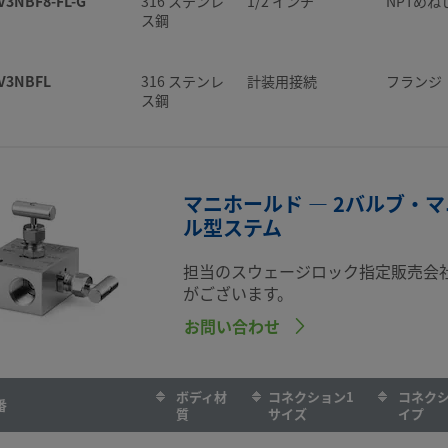
V3NBF8-FL-G
316 ステンレ
1/2 インチ
NPTめね
ス鋼
V3NBFL
316 ステンレ
計装用接続
フランジ
ス鋼
マニホールド — 2バルブ・
ル型ステム
担当のスウェージロック指定販売会
がございます。
お問い合わせ
ボディ材
コネクション1
コネクシ
番
質
サイズ
イプ