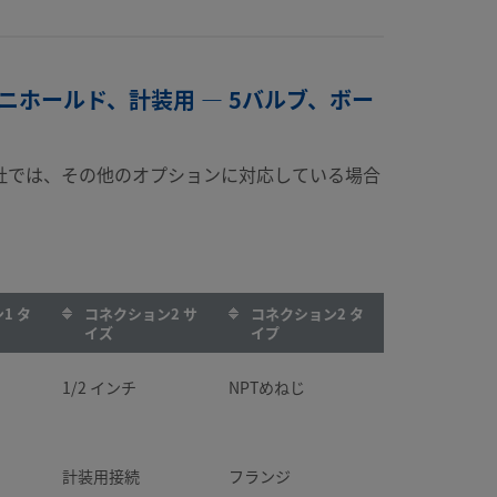
マニホールド、計装用 — 5バルブ、ボー
社では、その他のオプションに対応している場合
1 タ
コネクション2 サ
コネクション2 タ
イズ
イプ
1/2 インチ
NPTめねじ
計装用接続
フランジ