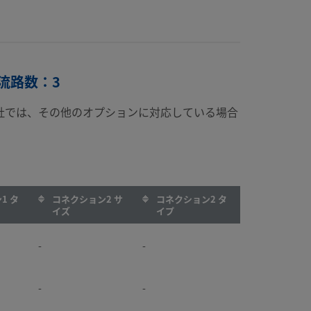
 流路数：3
社では、その他のオプションに対応している場合
1 タ
コネクション2 サ
コネクション2 タ
イズ
イプ
-
-
-
-