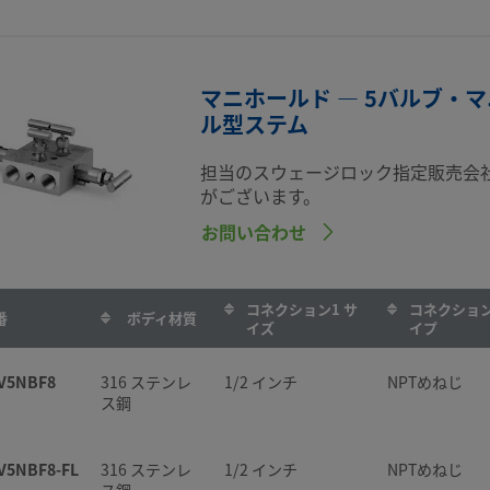
マニホールド — 5バルブ・
ル型ステム
担当のスウェージロック指定販売会
がございます。
お問い合わせ
コネクション1 サ
コネクション
番
ボディ材質
イズ
イプ
V5NBF8
316 ステンレ
1/2 インチ
NPTめねじ
ス鋼
V5NBF8-FL
316 ステンレ
1/2 インチ
NPTめねじ
ス鋼