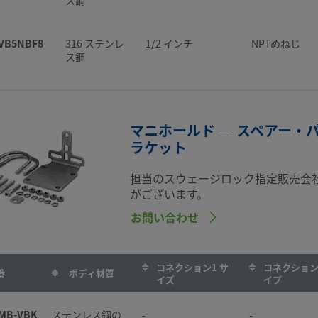
VB5NBF8
316 ステンレ
1/2 インチ
NPTめねじ
ス鋼
マニホールド — スペアー・
ラケット
担当のスウェージロック指定販売会
がございます。
お問い合わせ
コネクション1 サ
コネクション
番
ボディ材質
イズ
イプ
MB-VBK
ステンレス鋼の
-
-