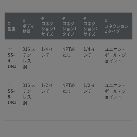
コネク
コネク
コネク
ボディ
コネクション
型番
ション1
ション1
ション2
材質
2 タイプ
サイズ
タイプ
サイズ
316 ス
1/4 イ
NPTめ
1/4 イ
ユニオン・
SS-
テン
ンチ
ねじ
ンチ
ボール・ジ
4-
レス
ョイント
UBJ
鋼
316 ス
1/2 イ
NPTめ
1/2 イ
ユニオン・
SS-
テン
ンチ
ねじ
ンチ
ボール・ジ
8-
レス
ョイント
UBJ
鋼