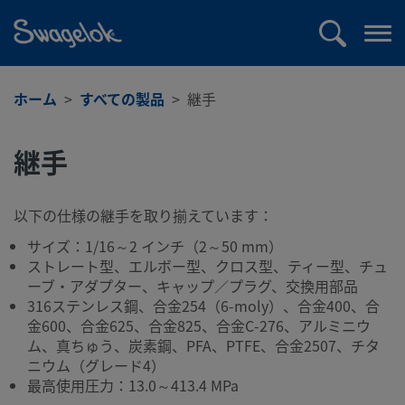
text.skipToContent
text.skipToNavigation
検
メ
索
ニ
ュ
ホーム
すべての製品
継手
ー
を
継手
開
く
以下の仕様の継手を取り揃えています：
サイズ：1/16～2 インチ（2～50 mm）
ストレート型、エルボー型、クロス型、ティー型、チュ
ーブ・アダプター、キャップ／プラグ、交換用部品
316ステンレス鋼、合金254（6-moly）、合金400、合
金600、合金625、合金825、合金C-276、アルミニウ
ム、真ちゅう、炭素鋼、PFA、PTFE、合金2507、チタ
ニウム（グレード4）
最高使用圧力：13.0～413.4 MPa