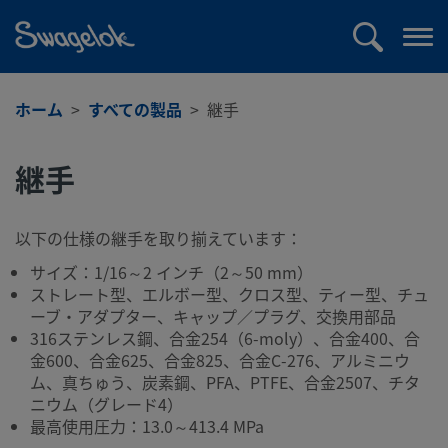
text.skipToContent
text.skipToNavigation
検
メ
索
ニ
ュ
ホーム
すべての製品
継手
ー
を
継手
開
く
以下の仕様の継手を取り揃えています：
サイズ：1/16～2 インチ（2～50 mm）
ストレート型、エルボー型、クロス型、ティー型、チュ
ーブ・アダプター、キャップ／プラグ、交換用部品
316ステンレス鋼、合金254（6-moly）、合金400、合
金600、合金625、合金825、合金C-276、アルミニウ
ム、真ちゅう、炭素鋼、PFA、PTFE、合金2507、チタ
ニウム（グレード4）
最高使用圧力：13.0～413.4 MPa