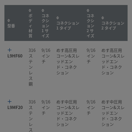
ボ
コネ
コネ
デ
クシ
クシ
コネクション
コネクション
型番
ィ
ョン
ョン
1 タイプ
2 タイプ
材
1 サ
2 サ
質
イズ
イズ
316
9/16
めす高圧用
9/16
めす高圧用
L9HF60
ス
イン
コーン&スレ
イン
コーン&スレ
テ
チ
ッドエン
チ
ッドエン
ン
ド・コネク
ド・コネク
レ
ション
ション
ス
鋼
316
9/16
めす中圧用
9/16
めす中圧用
L9MF20
ス
イン
コーン&スレ
イン
コーン&スレ
テ
チ
ッドエン
チ
ッドエン
ン
ド・コネク
ド・コネク
レ
ション
ション
ス