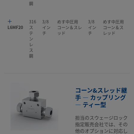
鋼
316
3/8
めす中圧用
3/8
めす中圧用
L6MF20
ス
イン
コーン＆スレ
イン
コーン＆ス
テ
チ
ッド
チ
レッド
ン
レ
ス
鋼
コーン&スレッド継
手 — カップリング
— ティー型
担当のスウェージロック
指定販売会社では、その
他のオプションに対応し