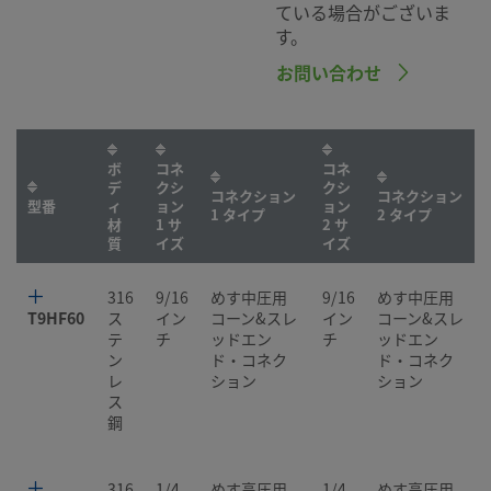
ている場合がございま
す。
お問い合わせ
ボ
コネ
コネ
デ
クシ
クシ
コネクション
コネクション
型番
ィ
ョン
ョン
1 タイプ
2 タイプ
材
1 サ
2 サ
質
イズ
イズ
316
9/16
めす中圧用
9/16
めす中圧用
T9HF60
ス
イン
コーン&スレ
イン
コーン&スレ
テ
チ
ッドエン
チ
ッドエン
ン
ド・コネク
ド・コネク
レ
ション
ション
ス
鋼
316
1/4
めす高圧用
1/4
めす高圧用