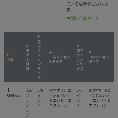
ている場合がございま
す。
お問い合わせ
コ
ネ
ボ
ク
コネ
デ
シ
クシ
コネクション
コネクション2
型番
ィ
ョ
ョン
1 タイプ
タイプ
材
ン1
2 サ
質
サ
イズ
イ
ズ
316
3/8
めす中圧用コ
3/8
めす中圧用コ
X6MF20
ス
イ
ーン&スレッ
イ
ーン&スレッ
テ
ン
ドエンド・コ
ン
ドエンド・コ
ン
チ
ネクション
チ
ネクション
レ
ス