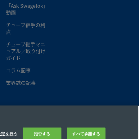
「Ask Swagelok」
動画
チューブ継手の利
点
チューブ継手マニ
ュアル／取り付け
ガイド
コラム記事
業界誌の記事
設定を行う
拒否する
すべて承諾する
わせ
FAQ
サイトマップ
Cookie 優先設定