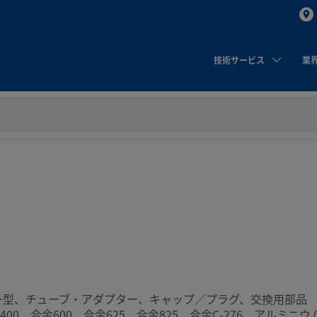
技術サービス
業
ー型、チューブ・アダプター、キャップ／プラグ、交換用部品
金400、合金600、合金625、合金825、合金C-276、アルミニ