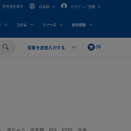
所在地を探す
日本語
ログイン／登録
界
コラム
リソース
会社情報
カ
ア
(
0
)
型番を直接入力する
ー
イ
検
ト
テ
索
ム
ウム、真ちゅう、炭素鋼、PFA、PTFE、合金