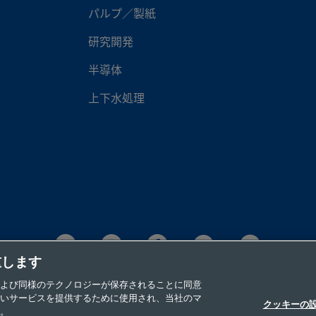
パルプ／製紙
研究開発
半導体
上下水処理
重します
よび同様のテクノロジーが保存されることに同意
©2026 Swagelok Company. All rights reserved.
いサービスを提供するために使用され、当社のマ
クッキーの
。
利用規定
インプリント
ウェブサイト・ヘルプデスク
お問い合