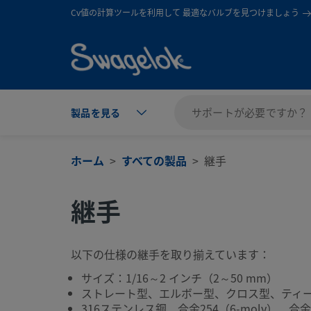
text.skipToContent
text.skipToNavigation
Cv値の計算ツールを利用して 最適なバルブを見つけましょう
製品を見る
ホーム
すべての製品
継手
継手
以下の仕様の継手を取り揃えています：
サイズ：1/16～2 インチ（2～50 mm）
ストレート型、エルボー型、クロス型、ティ
316ステンレス鋼、合金254（6-moly）、合