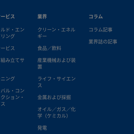
サービス
業界
コラム
ールド・エン
クリーン・エネル
コラム記事
アリング
ギー
業界誌の記事
サービス
食品／飲料
／組み立てサ
産業機械および装
ス
置
ーニング
ライフ・サイエン
ス
ーバル・コン
ラクション・
金属および採掘
ビス
オイル／ガス／化
学（ケミカル）
発電