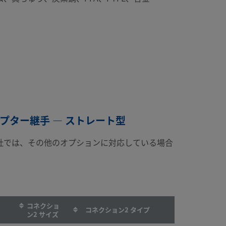
ダプター継手 — ストレート型
社では、その他のオプションに対応している場合
コネクショ
コネクション2 タイプ
ン2 サイズ