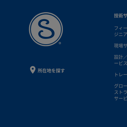
技術
フィ
ジニ
現場
設計
ービ
所在地を探す
トレ
グロ
スト
サー