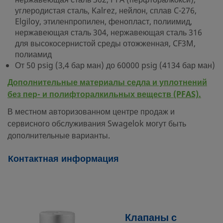
нержавеющая сталь 302, PFA (перфторалкокси),
углеродистая сталь, Kalrez, нейлон, сплав C-276,
Elgiloy, этиленпропилен, фенопласт, полиимид,
нержавеющая сталь 304, нержавеющая сталь 316
для высокосернистой среды отожженная, CF3M,
полиамид
От 50 psig (3,4 бар ман) до 60000 psig (4134 бар ман)
Дополнительные материалы седла и уплотнений
без пер- и полифторалкильных веществ (PFAS).
В местном авторизованном центре продаж и
сервисного обслуживания Swagelok могут быть
дополнительные варианты.
Контактная информация
Клапаны с