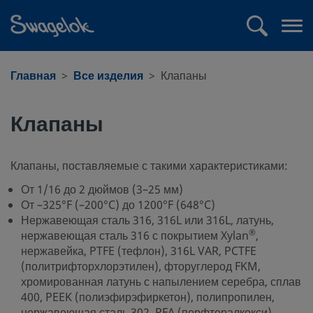
text.skipToContent
text.skipToNavigation
Поиск
Отк
ме
Главная
Все изделия
Клапаны
Клапаны
Клапаны, поставляемые с такими характеристиками:
От 1/16 до 2 дюймов (3–25 мм)
От –325°F (–200°C) до 1200°F (648°C)
Нержавеющая сталь 316, 316L или 316L, латунь,
®
нержавеющая сталь 316 с покрытием Xylan
,
нержавейка, PTFE (тефлон), 316L VAR, PCTFE
(политрифторхлорэтилен), фторуглерод FKM,
хромированная латунь с напылением серебра, сплав
400, PEEK (полиэфирэфиркетон), полипропилен,