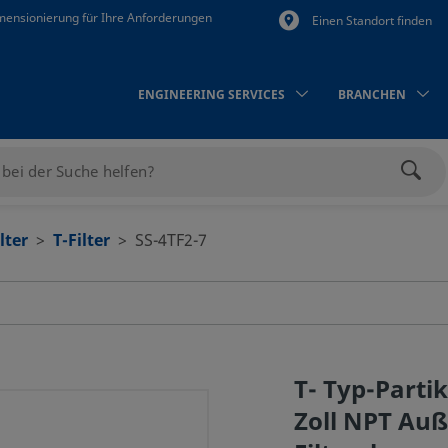
mensionierung für Ihre Anforderungen
Einen Standort finden
ENGINEERING SERVICES
BRANCHEN
Such
lter
T-Filter
SS-4TF2-7
T- Typ-Partike
Zoll NPT Au