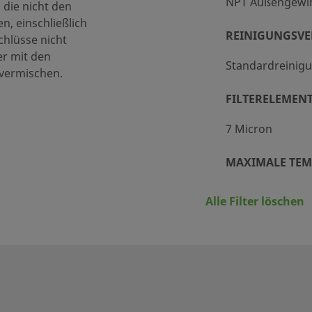
NPT Außengewi
 die nicht den
, einschließlich
REINIGUNGSV
hlüsse nicht
er mit den
Standardreinigu
 vermischen.
FILTERELEMENT
7 Micron
MAXIMALE TEMP
900 (482)
Alle Filter löschen
MINIMUM-TEMPE
-40 (-40)