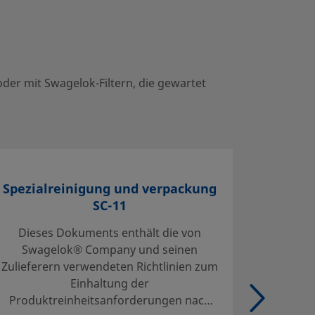
der mit Swagelok-Filtern, die gewartet
Spezialreinigung und verpackung
S
SC-11
Dieses Dokuments enthält die von
Die S
Swagelok® Company und seinen
defi
Zulieferern verwendeten Richtlinien zum
Reinig
Einhaltung der
Verp
Produktreinheitsanforderungen nach
Swagelo