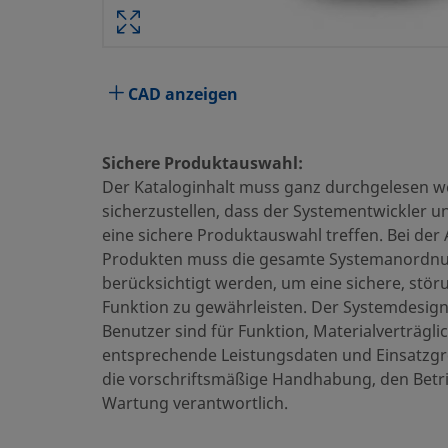
Attribute
Wert
Körperwerkstoff
Edelstahl 316
Reinigungsverfahren
Standardreinigung 
CAD anzeigen
Größe Verbindung 1
1/4 Zoll
Sichere Produktauswahl:
Typ Verbindung 1
NPT Außengewinde
Der Kataloginhalt muss ganz durchgelesen 
sicherzustellen, dass der Systementwickler u
Größe Verbindung 2
1/4 Zoll
eine sichere Produktauswahl treffen. Bei der
Typ Verbindung 2
NPT Außengewinde
Produkten muss die gesamte Systemanordn
berücksichtigt werden, um eine sichere, stör
Merkmal
Filterelement 7 Mi
Funktion zu gewährleisten. Der Systemdesig
Benutzer sind für Funktion, Materialverträglic
Filterelementgröße
7 Micron
entsprechende Leistungsdaten und Einsatzgr
Maximale Temperatur °F (°C)
900 (482)
die vorschriftsmäßige Handhabung, den Betr
Wartung verantwortlich.
Minimum-Temperatur °F (°C)
-40 (-40)