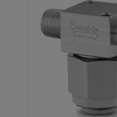
T- TYP-PARTIKELFILTER, EDELS
AUSSENGEWINDE, FIL
Technische Daten