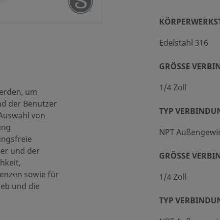
KÖRPERWERKS
Edelstahl 316
und -verpackung (SC-10)
GRÖSSE VERBIN
1/4 Zoll
werden, um
nd der Benutzer
TYP VERBINDU
 Auswahl von
ung
NPT Außengewi
ungsfreie
cron Porengröße
ner und der
GRÖSSE VERBIN
hkeit,
enzen sowie für
1/4 Zoll
ieb und die
TYP VERBINDU