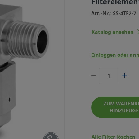
Filterelemen
Art.-Nr.: SS-4TF2-7
Katalog ansehen
Einloggen oder an
TAHL, 1/4 ZOLL NPT
TERELEMENT 7 ΜM
ART.-NR.: SS-4TF2-7
ZUM WARENK
HINZUFÜG
Alle Filter löschen