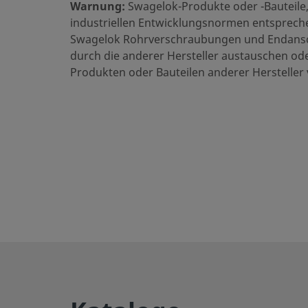
eClass (4.1)
36101905
Warnung:
Swagelok-Produkte oder -Bauteile,
industriellen Entwicklungsnormen entsprechen
eClass (5.1.4)
36102090
Swagelok Rohrverschraubungen und Endansc
durch die anderer Hersteller austauschen od
eClass (6.0)
36102090
Produkten oder Bauteilen anderer Hersteller
eClass (6.1)
36102090
UNSPSC (4.03)
40161500
UNSPSC (10.0)
40161500
UNSPSC (11.0501)
40161500
UNSPSC (13.0601)
40161500
UNSPSC (15.1)
40161500
UNSPSC (17.1001)
27111513
CSV exportieren