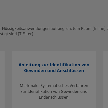
keitsanwendungen auf begrenztem
werden können, während sie am System
er Flüssigkeitsanwendungen auf begrenztem Raum (Inline) o
gt sind (T-Filter).
your local authorized sales and
rvices to help you get the most out of
Anleitung zur Identifikation von
Gewinden und Anschlüssen
Merkmale: Systematisches Verfahren
zur Identifikation von Gewinden und
Endanschlüssen.
cherzustellen, dass