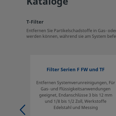
Kataloge
T-Filter
Entfernen Sie Partikelschadstoffe in Gas- oder Flüssig
Raum (Inline) oder mit Swagelok-Filtern, die gewartet 
T-Filter
befestigt sind (T-Filter).
Entfernen Sie Partikelschadstoffe in Gas- od
Einloggen oder anmelden
, um den Preis anzuzeigen
werden können, während sie am System befesti
Contact
If you have questions about this product, please contact 
service center. They can also tell you about supporting se
Filter Serien F FW und TF
your investment.
Entfernen Systemverunreinigungen, Für
Kontaktieren Sie uns
Gas- und Flüssigkeitsanwendungen
geeignet, Endanschlüsse 3 bis 12 mm
und 1/8 bis 1/2 Zoll, Werkstoffe
Sichere Produktauswahl:
Edelstahl und Messing
Der Kataloginhalt muss ganz durchgelesen werden, um si