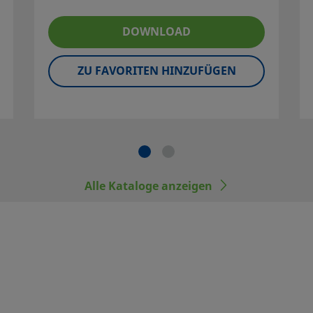
uktauswahl treffen.
emanordnung
DOWNLOAD
nktion zu
 für Funktion,
ZU FAVORITEN HINZUFÜGEN
nd Einsatzgrenzen
b und die Wartung
n industriellen
ok
 anderer Hersteller
Alle Kataloge anzeigen
rer Hersteller