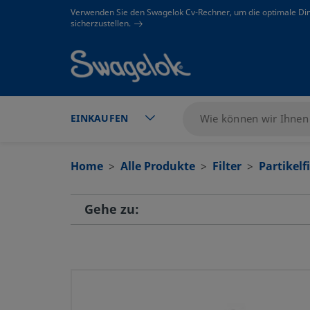
text.skipToContent
text.skipToNavigation
Verwenden Sie den Swagelok Cv-Rechner, um die optimale Di
sicherzustellen.
EINKAUFEN
Home
Alle Produkte
Filter
Partikelfi
Gehe zu: