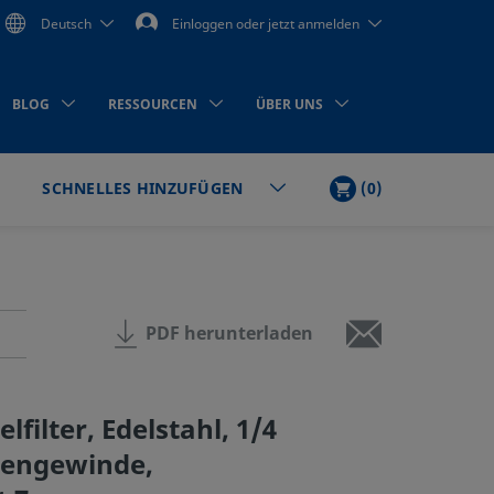
Deutsch
Einloggen oder jetzt anmelden
BLOG
RESSOURCEN
ÜBER UNS
WARENKORB
ARTIKEL
(
0
)
SCHNELLES HINZUFÜGEN
en
PDF herunterladen
lfilter, Edelstahl, 1/4
ßengewinde,