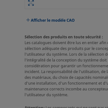
Attribut
Valeur
Matériau de bague support
PTFE
Afficher le modèle CAO
Matériau du corps
Acier inoxydabl
Procédé de nettoyage
Nettoyage et c
10)
Sélection des produits en toute sécurité :
Les catalogues doivent être lus en entier afin
Dimension du raccordement 1
12 mm
sélection adéquate des produits par le conce
l'utilisateur du système. Lors de la sélection 
Type du raccordement 1
Raccord Swagel
l'intégralité de la conception du système doit 
Dimension du raccordement 2
12 mm
considération pour garantir un fonctionnemen
incident. La responsabilité de l'utilisation, de 
Type du raccordement 2
Raccord Swagel
des matériaux, du choix de capacités nominal
d'une installation, d'un fonctionnement et d'
Pression de tarage
0,69 bar (0,069 
maintenance corrects incombe au concepteur
Cv maximal
1.8
l'utilisateur du système.
Matériau des joints toriques
Élastomère flu
Attention:
Les composants qui ne sont pas r