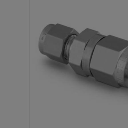
CLAPET ANTI-RETOUR 413 BAR (
ACIER INOXYDABLE, RACCO
SWAGELOK 12 MM, 0,69 
RÉF
Spécifications