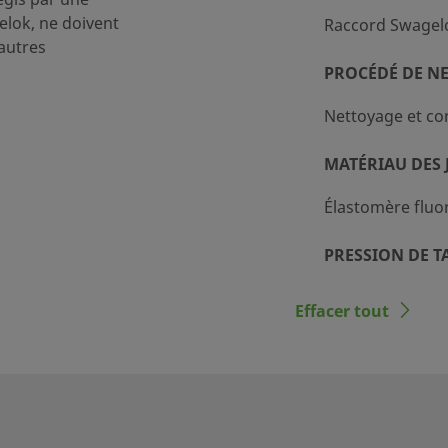
°F / 413 BAR À 37°C
lok, ne doivent
Raccord Swagel
autres
PROCÉDÉ DE N
Nettoyage et co
ionnel
MATÉRIAU DES 
Élastomère flu
PRESSION DE T
0,69 bar (0,069 M
Effacer tout
CV MAXIMAL
1.8