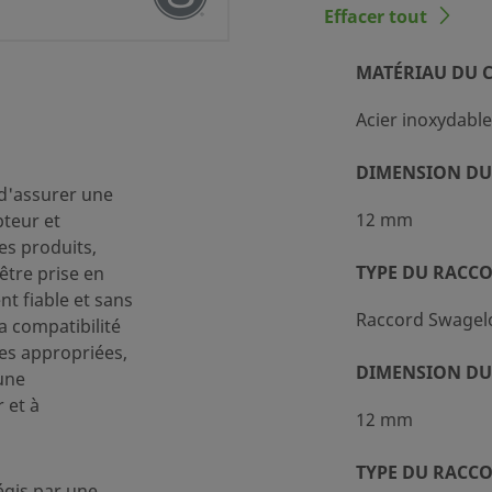
Effacer tout
MATÉRIAU DU 
e 316
Acier inoxydable
onditionnement standard (SC-
DIMENSION DU
 d'assurer une
12 mm
pteur et
des produits,
ok® pour tubes
TYPE DU RACC
être prise en
t fiable et sans
Raccord Swagel
la compatibilité
ok® pour tubes
es appropriées,
DIMENSION DU
une
MPa, 10 psi).
 et à
12 mm
orocarboné FKM
TYPE DU RACC
égis par une