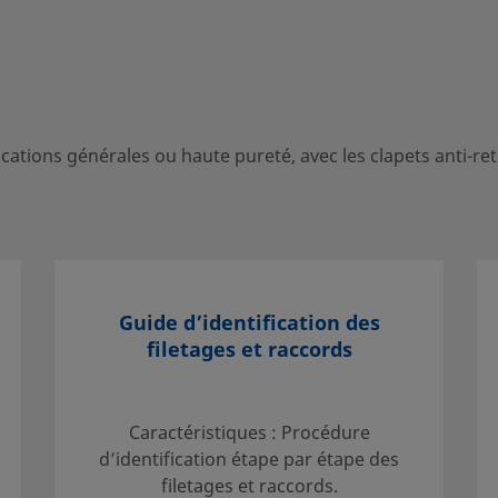
cations générales ou haute pureté, avec les clapets anti-re
érales ou haute pureté, avec
fixes ou réglables adaptées à
Guide d’identification des
filetages et raccords
Caractéristiques : Procédure
d’identification étape par étape des
 contact avec votre
filetages et raccords.