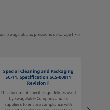
tour Swagelok aux pressions de tarage fixes
Special Cleaning and Packaging
Standa
SC-11, Specification SCS-00011
SC-1
Revision F
This document specifies guidelines used
Swagelo
by Swagelok® Company and its
the clea
suppliers to ensure compliance with
packag