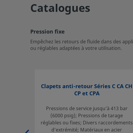
Catalogues
UNSPSC (13.0601)
40141641
UNSPSC (15.1)
40141641
Pression fixe
UNSPSC (17.1001)
40183101
Empêchez les retours de fluide dans des appli
ou réglables adaptées à votre utilisation.
Exporter au format CSV
Pression fixe
Empêchez les retours de fluide dans des applications gén
les clapets anti-retour Swagelok aux pressions de tarage 
votre utilisation.
Clapets anti-retour Séries C CA CH
CP et CPA
Ouvrir une session ou s’inscrire
pour afficher des prix
Pressions de service jusqu’à 413 bar
Contact
(6000 psig); Pressions de tarage
réglables ou fixes; Divers raccordements
Si vous avez des questions concernant ce produit, prenez
d’extrémité; Matériaux en acier