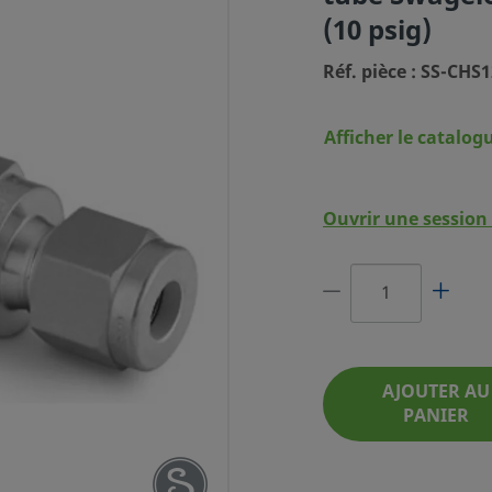
(10 psig)
Réf. pièce : SS-CH
Afficher le catalog
6000 PSIG) EN
Ouvrir une session 
RD POUR TUBE
BAR (10 PSIG)
. PIÈCE : SS-CHS12MM-10
AJOUTER AU
PANIER