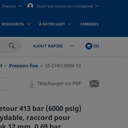
Français
Ouvrir une session ou s’enregistrer
RESSOURCES
À NOTRE SUJET
CARRIÈRES
PANIER
ARTICLES
(
0
)
AJOUT RAPIDE
Rechercher
H
Pression fixe
SS-CHS12MM-10
Télécharger un PDF
etour 413 bar (6000 psig)
xydable, raccord pour
k 12 mm, 0,69 bar