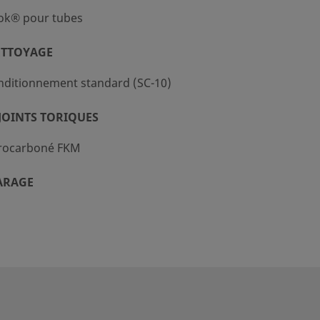
ok® pour tubes
ETTOYAGE
nditionnement standard (SC-10)
JOINTS TORIQUES
orocarboné FKM
ARAGE
Pa, 10 psi).