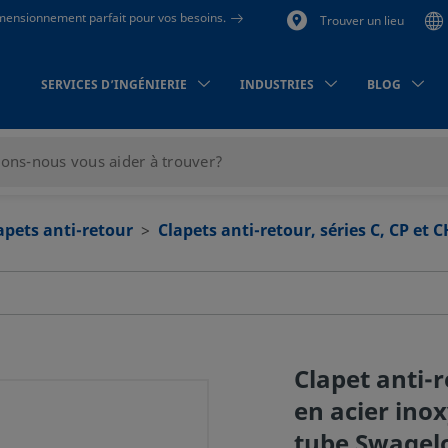
dimensionnement parfait pour vos besoins.
Trouver un lieu
SERVICES D’INGÉNIERIE
INDUSTRIES
BLOG
apets anti-retour
Clapets anti-retour, séries C, CP et C
Clapet anti-r
en acier ino
tube Swagelo