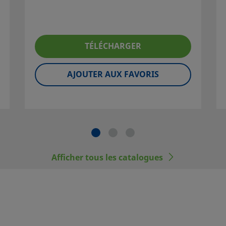
gner sur des services qui
tissement.
TÉLÉCHARGER
AJOUTER AUX FAVORIS
ne sélection
u système. Lors
n du système doit
nt fiable et
atibilité des
 d'une
Afficher tous les catalogues
corrects incombe
ne norme, comme