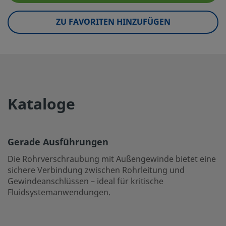
eClass (10.1)
37020590
ZU FAVORITEN HINZUFÜGEN
UNSPSC (4.03)
40141720
UNSPSC (10.0)
40142613
UNSPSC (11.0501)
40142613
UNSPSC (13.0601)
40183110
Kataloge
UNSPSC (15.1)
40183110
UNSPSC (17.1001)
40183110
Gerade Ausführungen
Gerade Ausführungen
Die Rohrverschraubung mit Außengewinde bietet eine
sichere Verbindung zwischen Rohrleitung und
Die Rohrverschraubung mit Außengewinde bietet eine si
Gewindeanschlüssen – ideal für kritische
und Gewindeanschlüssen – ideal für kritische Fluidsyst
Fluidsystemanwendungen.
Einloggen oder anmelden
, um den Preis anzuzeigen