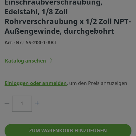
Einschraubverschraubung,
Reinigungsverfahren
Standardreinigung und 
Edelstahl, 1/8 Zoll
Größe Verbindung 1
1/8 Zoll
Rohrverschraubung x 1/2 Zoll NPT-
Außengewinde, durchgebohrt
Typ Verbindung 1
Swagelok® Rohrverschr
Art.-Nr.: SS-200-1-8BT
Größe Verbindung 2
1/2 Zoll
Typ Verbindung 2
NPT Außengewinde
Katalog ansehen
Merkmal
durchgebohrt
Durchflusswiderstand
Nein
Einloggen oder anmelden
, um den Preis anzuzeigen
eClass (4.1)
37020713
eClass (5.1.4)
37020590
eClass (6.0)
37020590
eClass (6.1)
37020590
ZUM WARENKORB HINZUFÜGEN