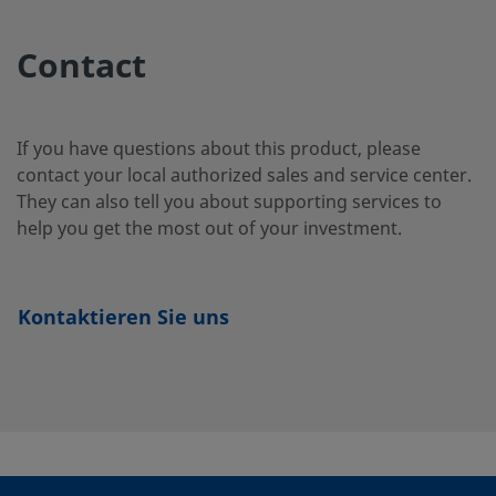
2507-400-
Super Duplex
1/4 Zoll
Swagelok®-
Stainless Steel
Rohrversch
Contact
3-SG2
If you have questions about this product, please
2507-600-
Super Duplex
3/8 Zoll
Swagelok®-
Stainless Steel
Rohrversch
contact your local authorized sales and service center.
1-4-SG2
They can also tell you about supporting services to
help you get the most out of your investment.
2507-600-
Super Duplex
3/8 Zoll
Swagelok®-
Stainless Steel
Rohrversch
1-6MP-SG2
Kontaktieren Sie uns
2507-600-
Super Duplex
3/8 Zoll
Swagelok®-
Stainless Steel
Rohrversch
1-6-SG2