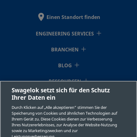
2507-600-
Super Duplex
3/8 Zoll
Swagelok®-
Stainless Steel
Rohrversch
1-8-SG2
Einen Standort finden
ENGINEERING SERVICES
2507-600-
Super Duplex
3/8 Zoll
Swagelok®-
Stainless Steel
Rohrversch
2-4-SG2
BRANCHEN
BLOG
2507-600-
Super Duplex
3/8 Zoll
Swagelok®-
Stainless Steel
Rohrversch
2-8-SG2
RESSOURCEN
Swagelok setzt sich für den Schutz
Ihrer Daten ein
ÜBER UNS
2507-810-
Super Duplex
1/2 Zoll
Swagelok®-
Durch Klicken auf „Alle akzeptieren“ stimmen Sie der
Stainless Steel
Rohrversch
1-4-SG2
Speicherung von Cookies und ähnlichen Technologien auf
Ihrem Gerät zu. Diese Cookies dienen zur Verbesserung
Ihres Nutzererlebnisses, zur Analyse der Website-Nutzung
sowie zu Marketingzwecken und zur
Leistungsverbesserung.