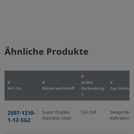
Ähnliche Produkte
Größe
Art.-Nr.
Körperwerkstoff
Verbindung
Typ Verbind
1
2507-1210-
Super Duplex
3/4 Zoll
Swagelok®-
Stainless Steel
Rohrversch
1-12-SG2