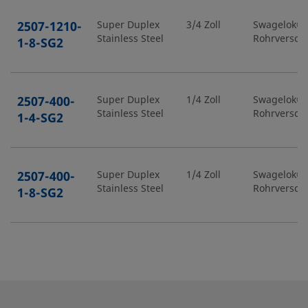
2507-1210-
Super Duplex
3/4 Zoll
Swagelok®-
Stainless Steel
Rohrversch
1-8-SG2
2507-400-
Super Duplex
1/4 Zoll
Swagelok®-
Stainless Steel
Rohrversch
1-4-SG2
2507-400-
Super Duplex
1/4 Zoll
Swagelok®-
Stainless Steel
Rohrversch
1-8-SG2
2507-400-
Super Duplex
1/4 Zoll
Swagelok®-
Stainless Steel
Rohrversch
2-4-SG2