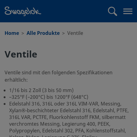
text.skipToContent
text.skipToNavigation
Suchen
Me
öff
Home
Alle Produkte
Ventile
Ventile
Ventile sind mit den folgenden Spezifikationen
erhältlich:
1/16 bis 2 Zoll (3 bis 50 mm)
–325°F (–200°C) bis 1200°F (648°C)
Edelstahl 316, 316L oder 316L VIM-VAR, Messing,
Xylan®-beschichteter Edelstahl 316, Edelstahl, PTFE,
316L VAR, PCTFE, Fluorkohlenstoff FKM, silbermatt
verchromtes Messing, Legierung 400, PEEK,
Polypropylen, Edelstahl 302, PFA, Kohlenstoffstahl,