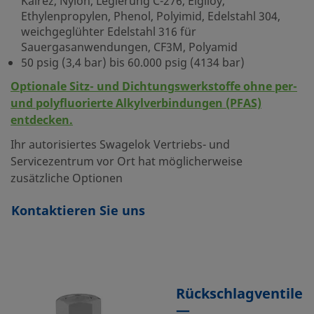
Kalrez, Nylon, Legierung C-276, Elgiloy,
Ethylenpropylen, Phenol, Polyimid, Edelstahl 304,
weichgeglühter Edelstahl 316 für
Sauergasanwendungen, CF3M, Polyamid
50 psig (3,4 bar) bis 60.000 psig (4134 bar)
Optionale Sitz- und Dichtungswerkstoffe ohne per-
und polyfluorierte Alkylverbindungen (PFAS)
entdecken.
Ihr autorisiertes Swagelok Vertriebs- und
Servicezentrum vor Ort hat möglicherweise
zusätzliche Optionen
Kontaktieren Sie uns
Rückschlagventile
—