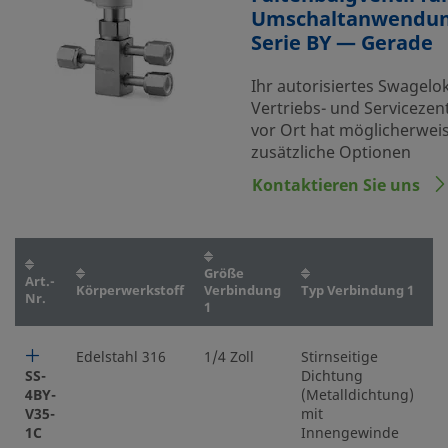
Umschaltanwendun
Serie BY — Gerade
Ihr autorisiertes Swagelo
Vertriebs- und Serviceze
vor Ort hat möglicherwei
zusätzliche Optionen
Kontaktieren Sie uns
Größe
G
Art.-
Körperwerkstoff
Verbindung
Typ Verbindung 1
V
Nr.
1
2
Edelstahl 316
1/4 Zoll
Stirnseitige
1/
SS-
Dichtung
4BY-
(Metalldichtung)
V35-
mit
1C
Innengewinde