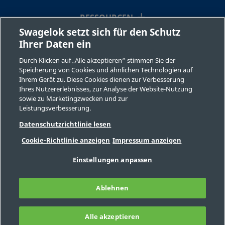
RESSOURCEN
Swagelok setzt sich für den Schutz
Ihrer Daten ein
ÜBER UNS
Durch Klicken auf „Alle akzeptieren“ stimmen Sie der
Speicherung von Cookies und ähnlichen Technologien auf
Ihrem Gerät zu. Diese Cookies dienen zur Verbesserung
Ihres Nutzererlebnisses, zur Analyse der Website-Nutzung
sowie zu Marketingzwecken und zur
Leistungsverbesserung.
©2026 Swagelok Company. Alle Rechte vorbehalten.
Datenschutzrichtlinie lesen
Sichere Produktauswahl
Cookie-Richtlinie anzeigen
Impressum anzeigen
Datenschutzbestimmungen
Rechtliche Bestimmungen
Impressum
Einstellungen anpassen
Stellenangebote
Kontaktieren Sie uns
FAQ
Seitenverzeichnis
Ablehnen
Cookie-Präferenzen
Meine personenbezogenen Informationen
nicht verkaufen oder mit anderen teilen
Alle akzeptieren
FILTER