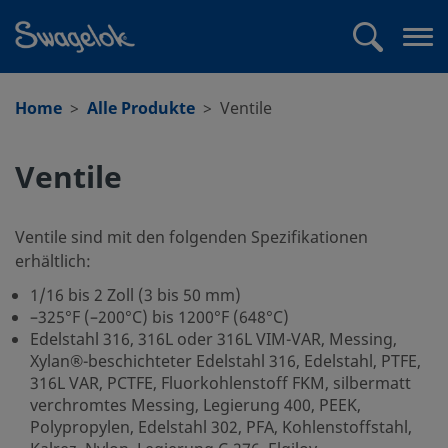
text.skipToContent
text.skipToNavigation
Suchen
Me
öff
Home
Alle Produkte
Ventile
Ventile
Ventile sind mit den folgenden Spezifikationen
erhältlich:
1/16 bis 2 Zoll (3 bis 50 mm)
–325°F (–200°C) bis 1200°F (648°C)
Edelstahl 316, 316L oder 316L VIM-VAR, Messing,
Xylan®-beschichteter Edelstahl 316, Edelstahl, PTFE,
316L VAR, PCTFE, Fluorkohlenstoff FKM, silbermatt
verchromtes Messing, Legierung 400, PEEK,
Polypropylen, Edelstahl 302, PFA, Kohlenstoffstahl,