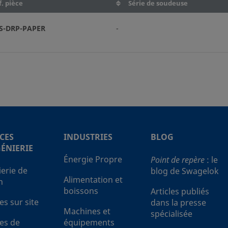
. pièce
Série de soudeuse
S-DRP-PAPER
-
CES
INDUSTRIES
BLOG
GÉNIERIE
Énergie Propre
Point de repère
: le
ierie de
blog de Swagelok
Alimentation et
n
boissons
Articles publiés
es sur site
dans la presse
Machines et
spécialisée
ces de
équipements