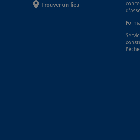
conce
Trouver un lieu
d’ass
Forma
Servi
const
l'éche