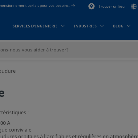
dimensionnement parfait pour vos besoins.
Trouver un lieu
SERVICES D’INGÉNIERIE
INDUSTRIES
BLOG
oudure
e
téristiques :
200 A
gue conviviale
udures orbitales à l’arc fiables et régulières en atmosphèr