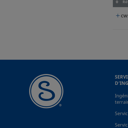
Réf
CW
SERVI
D’IN
Ingén
terrai
Servic
Servi