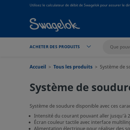
text.skipToContent
text.skipToNavigation
Utilisez le calculateur de débit de Swagelok pour assurer le 
ACHETER DES PRODUITS
Accueil
Tous les produits
Système de s
Système de soudur
Système de soudure disponible avec ces carac
Intensité du courant pouvant aller jusqu’à 
Écran couleur tactile avec interface multilin
Alimentation électrique pour réaliser des so