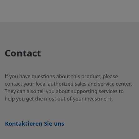
DU-O
SS-BN8S6-
Edelstahl 316L
3/8 Zoll
Swagelok®
Rohrversch
2C
Contact
SS-BN8S8-
Edelstahl 316L
1/2 Zoll
Swagelok®
Rohrversch
C
If you have questions about this product, please
contact your local authorized sales and service center.
They can also tell you about supporting services to
SS-
Edelstahl 316L
1/2 Zoll
Stirnseitige
help you get the most out of your investment.
(Metalldicht
BN8VCR8
Außengewin
Kontaktieren Sie uns
SS-
Edelstahl 316L
1/2 Zoll
Stirnseitige
(Metalldicht