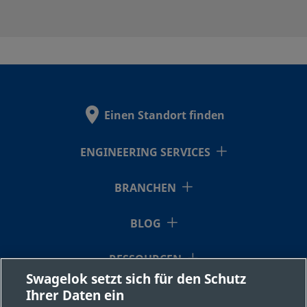
BN8VCR8-
Außengewin
2C
SS-
Edelstahl 316L
1/2 Zoll
Stirnseitige
(Metalldicht
BN8VCR8-
Außengewin
C
Einen Standort finden
ENGINEERING SERVICES
SS-
Edelstahl 316L
1/2 Zoll
Stirnseitige
(Metalldicht
BN8VCR8-
BRANCHEN
Außengewin
P
BLOG
SS-BNS4
Edelstahl 316L
RESSOURCEN
1/4 Zoll
Swagelok®
Rohrversch
Swagelok setzt sich für den Schutz
Ihrer Daten ein
ÜBER UNS