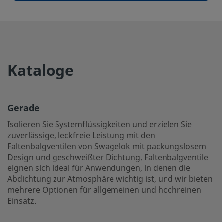
UNSPSC (10.0)
40141609
UNSPSC (11.0501)
40141609
UNSPSC (13.0601)
40141609
Kataloge
UNSPSC (15.1)
40141609
UNSPSC (17.1001)
40183101
Gerade
Isolieren Sie Systemflüssigkeiten und erzielen Sie
Gerade
zuverlässige, leckfreie Leistung mit den
Isolieren Sie Systemflüssigkeiten und erzielen Sie zuverläs
Faltenbalgventilen von Swagelok mit packungslosem
mit den Faltenbalgventilen von Swagelok mit packungsl
Design und geschweißter Dichtung. Faltenbalgventile
geschweißter Dichtung. Faltenbalgventile eignen sich ide
eignen sich ideal für Anwendungen, in denen die
denen die Abdichtung zur Atmosphäre wichtig ist, und wi
Abdichtung zur Atmosphäre wichtig ist, und wir bieten
mehrere Optionen für allgemeinen und hochreinen
Optionen für allgemeinen und hochreinen Einsatz.
Einsatz.
Einloggen oder anmelden
, um den Preis anzuzeigen