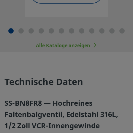
Entwicklungsnormen entsprechen, einschließlich Swage
und Endanschlüsse nicht durch die anderer Hersteller au
Produkten oder Bauteilen anderer Hersteller vermischen.
Alle Kataloge anzeigen
©
2026
Swagelok Company.
Alle Rechte vorbehalten.
Technische Daten
SS-BN8FR8 — Hochreines
Faltenbalgventil, Edelstahl 316L,
1/2 Zoll VCR-Innengewinde