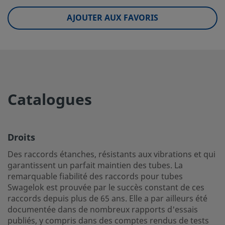
UNSPSC (4.03)
40141720
AJOUTER AUX FAVORIS
UNSPSC (10.0)
40142613
UNSPSC (11.0501)
40142613
UNSPSC (13.0601)
40183110
UNSPSC (15.1)
40183110
Catalogues
UNSPSC (17.1001)
40183110
Droits
Droits
Des raccords étanches, résistants aux vibrations et qui g
Des raccords étanches, résistants aux vibrations et qui
un parfait maintien des tubes. La remarquable fiabilité d
garantissent un parfait maintien des tubes. La
pour tubes Swagelok est prouvée par le succès constant 
remarquable fiabilité des raccords pour tubes
raccords depuis plus de 65 ans. Elle a par ailleurs été do
Swagelok est prouvée par le succès constant de ces
raccords depuis plus de 65 ans. Elle a par ailleurs été
dans de nombreux rapports d'essais publiés, y compris d
documentée dans de nombreux rapports d'essais
comptes rendus de tests effectués dans des conditions e
publiés, y compris dans des comptes rendus de tests