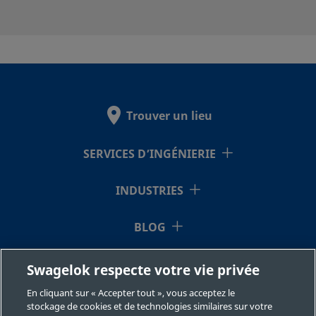
Swagelok
2507-600-
Super Duplex
3/8 po
Raccord p
Stainless Steel
tube
1-6-SG2
Swagelok
Trouver un lieu
2507-600-
Super Duplex
3/8 po
Raccord p
SERVICES D’INGÉNIERIE
Stainless Steel
tube
1-8-SG2
Swagelok
INDUSTRIES
BLOG
2507-600-
Super Duplex
3/8 po
Raccord p
Stainless Steel
tube
2-4-SG2
Swagelok
RESSOURCES
Swagelok respecte votre vie privée
En cliquant sur « Accepter tout », vous acceptez le
À NOTRE SUJET
stockage de cookies et de technologies similaires sur votre
Super Duplex
3/8 po
Raccord p