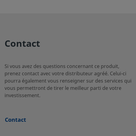
2507-400-
Super Duplex
1/4 po
Raccord p
Stainless Steel
tube
2-4-SG2
Swagelok
Contact
2507-400-
Super Duplex
1/4 po
Raccord p
Stainless Steel
tube
3-SG2
Swagelok
Si vous avez des questions concernant ce produit,
prenez contact avec votre distributeur agréé. Celui-ci
pourra également vous renseigner sur des services qui
vous permettront de tirer le meilleur parti de votre
2507-600-
Super Duplex
3/8 po
Raccord p
Stainless Steel
tube
investissement.
1-4-SG2
Swagelok
Contact
2507-600-
Super Duplex
3/8 po
Raccord p
Stainless Steel
tube
1-6MP-SG2