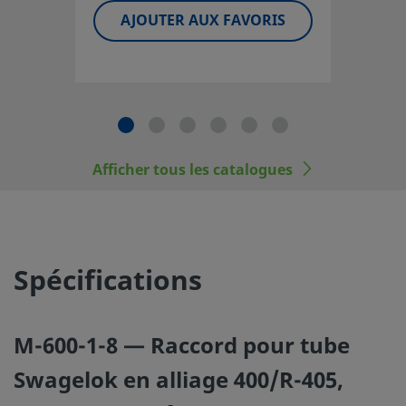
nominales appropriées, d'une installation, d'un fonction
AJOUTER AUX FAVORIS
d'une maintenance corrects incombe au concepteur et à l'
du système.
Les composants qui ne sont pas régis par une norme, co
raccords pour tubes Swagelok, ne doivent jamais être
mélangés/intervertis avec ceux d’autres fabricants.
Afficher tous les catalogues
©
2026
Swagelok Company.
Tous droits réservés.
Spécifications
M-600-1-8 — Raccord pour tube
Swagelok en alliage 400/R-405,