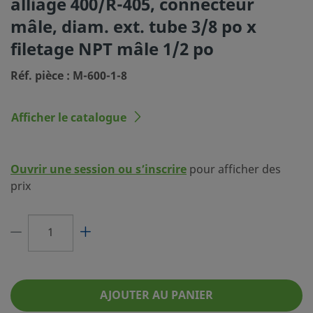
alliage 400/R-405, connecteur
Dimension du
3/8 po
mâle, diam. ext. tube 3/8 po x
raccordement 1
filetage NPT mâle 1/2 po
Type du raccordement 1
Raccord Swagelok® pour tubes
Réf. pièce : M-600-1-8
Dimension du
1/2 po
raccordement 2
Afficher le catalogue
Type du raccordement 2
Filetage NPT mâle
Réducteur de débit
Non
Ouvrir une session ou s’inscrire
pour afficher des
eClass (4.1)
37070703
prix
eClass (5.1.4)
37020590
eClass (6.0)
37020590
eClass (6.1)
37020590
eClass (10.1)
37020590
AJOUTER AU PANIER