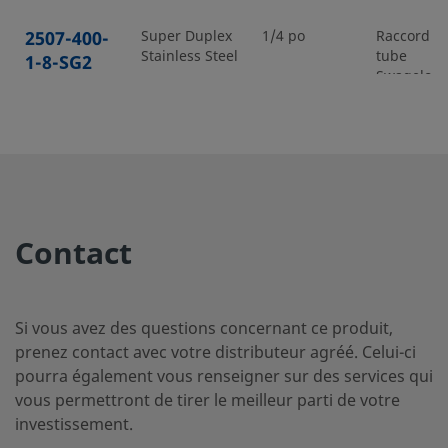
2507-400-
Super Duplex
1/4 po
Raccord p
Stainless Steel
tube
1-8-SG2
Swagelok
2507-400-
Super Duplex
1/4 po
Raccord p
Stainless Steel
tube
2-4-SG2
Swagelok
Contact
2507-400-
Super Duplex
1/4 po
Raccord p
Stainless Steel
tube
3-SG2
Swagelok
Si vous avez des questions concernant ce produit,
prenez contact avec votre distributeur agréé. Celui-ci
pourra également vous renseigner sur des services qui
vous permettront de tirer le meilleur parti de votre
2507-600-
Super Duplex
3/8 po
Raccord p
Stainless Steel
tube
investissement.
1-4-SG2
Swagelok