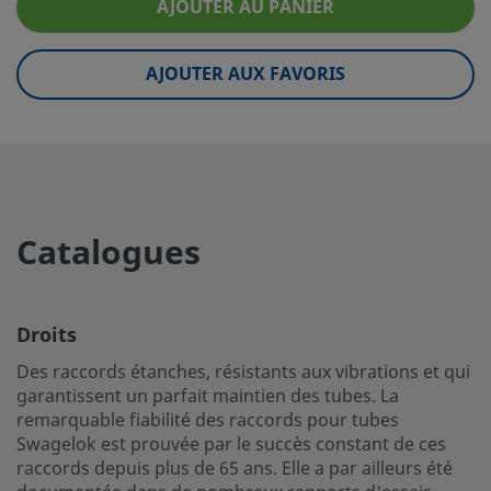
eClass (6.1)
37020590
AJOUTER AU PANIER
eClass (10.1)
37020590
AJOUTER AUX FAVORIS
UNSPSC (4.03)
40141720
UNSPSC (10.0)
40142613
UNSPSC (11.0501)
40142613
UNSPSC (13.0601)
40183110
Catalogues
UNSPSC (15.1)
40183110
UNSPSC (17.1001)
40183110
Droits
Droits
Des raccords étanches, résistants aux vibrations et qui
garantissent un parfait maintien des tubes. La
Des raccords étanches, résistants aux vibrations et qui g
remarquable fiabilité des raccords pour tubes
un parfait maintien des tubes. La remarquable fiabilité d
Swagelok est prouvée par le succès constant de ces
pour tubes Swagelok est prouvée par le succès constant 
raccords depuis plus de 65 ans. Elle a par ailleurs été
raccords depuis plus de 65 ans. Elle a par ailleurs été do