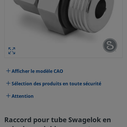
RACCORD POUR TUBE SWAGELOK E
INOXYDABLE, CONNECTEUR MÂLE, DI
TUBE 10 MM X FILETAGE CYLINDRIQU
MÂL
RÉF. PIÈCE
Afficher le modèle CAO
Spécifications
Sélection des produits en toute sécurité
Attribut
Valeur
Attention
Matériau du corps
Acier inoxydable 316
Traversant
Non
Raccord pour tube Swagelok en
Procédé de nettoyage
Nettoyage et conditionnement 