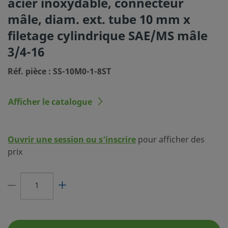
acier inoxydable, connecteur
(SC-10)
mâle, diam. ext. tube 10 mm x
Dimension du
10 mm
filetage cylindrique SAE/MS mâle
raccordement 1
3/4-16
Type du raccordement 1
Raccord Swagelok® pour tubes
Réf. pièce : SS-10M0-1-8ST
Dimension du
3/4-16 po
raccordement 2
Afficher le catalogue
Type du raccordement 2
Filetage cylindrique SAE/MS mâ
Réducteur de débit
Non
Ouvrir une session ou s’inscrire
pour afficher des
Lubrifiant
Dow Corning 111
prix
eClass (4.1)
37030703
eClass (5.1.4)
37020590
eClass (6.0)
37020590