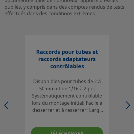
documentée dans de nombreux rapports d'essais
dans de nombreux rapports d'essais publiés, y compris d
publiés, y compris dans des comptes rendus de tests
comptes rendus de tests effectués dans des conditions e
effectués dans des conditions extrêmes.
Ouvrir une session ou s’inscrire
pour afficher des prix
Contact
Raccords pour tubes et
Si vous avez des questions concernant ce produit, prenez
raccords adaptateurs
votre distributeur agréé. Celui-ci pourra également vous 
contrôlables
sur des services qui vous permettront de tirer le meilleur 
votre investissement.
Disponibles pour tubes de 2 à
Contact
50 mm et de 1/16 à 2 po;
Systématiquement contrôlable
lors du montage initial; Facile à
desserrer et à resserrer; Large
Les catalogues doivent être lus en entier afin d'assurer u
gamme de matériaux et de
adéquate des produits par le concepteur et l'utilisateur 
configurations
Lors de la sélection des produits, l'intégralité de la conce
TÉLÉCHARGER