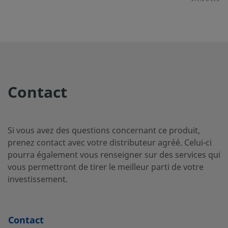
Swagelok
2507-400-
Super Duplex
1/4 po
Raccord p
Stainless Steel
tube
2-4-SG2
Swagelok
Contact
2507-400-
Super Duplex
1/4 po
Raccord p
Stainless Steel
tube
3-SG2
Swagelok
Si vous avez des questions concernant ce produit,
prenez contact avec votre distributeur agréé. Celui-ci
pourra également vous renseigner sur des services qui
vous permettront de tirer le meilleur parti de votre
2507-600-
Super Duplex
3/8 po
Raccord p
Stainless Steel
tube
investissement.
1-4-SG2
Swagelok
Contact