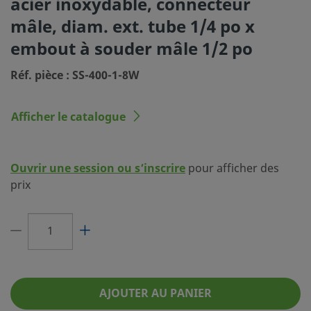
acier inoxydable, connecteur
(SC-10)
mâle, diam. ext. tube 1/4 po x
Dimension du
1/4 po
embout à souder mâle 1/2 po
raccordement 1
Réf. pièce : SS-400-1-8W
Type du raccordement 1
Raccord Swagelok® pour tubes
Dimension du
1/2 po
Afficher le catalogue
raccordement 2
Type du raccordement 2
Embout à souder mâle
Ouvrir une session ou s’inscrire
pour afficher des
Réducteur de débit
Non
prix
eClass (4.1)
37030703
eClass (5.1.4)
37020590
eClass (6.0)
37020590
eClass (6.1)
37020590
AJOUTER AU PANIER