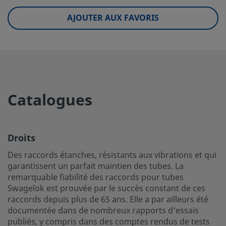
eClass (10.1)
37020590
AJOUTER AUX FAVORIS
UNSPSC (4.03)
40142603
UNSPSC (10.0)
40142613
UNSPSC (11.0501)
40142613
UNSPSC (13.0601)
40183110
Catalogues
UNSPSC (15.1)
40183110
UNSPSC (17.1001)
40183110
Droits
Droits
Des raccords étanches, résistants aux vibrations et qui
garantissent un parfait maintien des tubes. La
Des raccords étanches, résistants aux vibrations et qui g
remarquable fiabilité des raccords pour tubes
un parfait maintien des tubes. La remarquable fiabilité d
Swagelok est prouvée par le succès constant de ces
pour tubes Swagelok est prouvée par le succès constant 
raccords depuis plus de 65 ans. Elle a par ailleurs été
raccords depuis plus de 65 ans. Elle a par ailleurs été do
documentée dans de nombreux rapports d'essais
dans de nombreux rapports d'essais publiés, y compris d
publiés, y compris dans des comptes rendus de tests