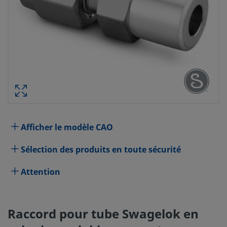
RACCORD POUR TUBE SWAGELOK E
INOXYDABLE, CONNECTEUR MÂLE, DI
TUBE 1/4 PO X EMBOUT À SOU
RÉF. PIÈ
Afficher le modèle CAO
Spécifications
Sélection des produits en toute sécurité
Attribut
Valeur
Attention
Matériau du corps
Acier inoxydable 316
Traversant
Non
Raccord pour tube Swagelok en
Procédé de nettoyage
Nettoyage et conditionnement 