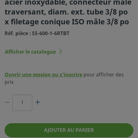
acier inoxydable, connecteur mâle
(SC-10)
traversant, diam. ext. tube 3/8 po
Dimension du
3/8 po
x filetage conique ISO mâle 3/8 po
raccordement 1
Réf. pièce : SS-600-1-6RTBT
Type du raccordement 1
Raccord Swagelok® pour tubes
Dimension du
3/8 po
Afficher le catalogue
raccordement 2
Type du raccordement 2
Filetage conique ISO mâle
Ouvrir une session ou s’inscrire
pour afficher des
Réducteur de débit
Non
prix
eClass (4.1)
37020713
eClass (5.1.4)
37020590
eClass (6.0)
37020590
eClass (6.1)
37020590
AJOUTER AU PANIER