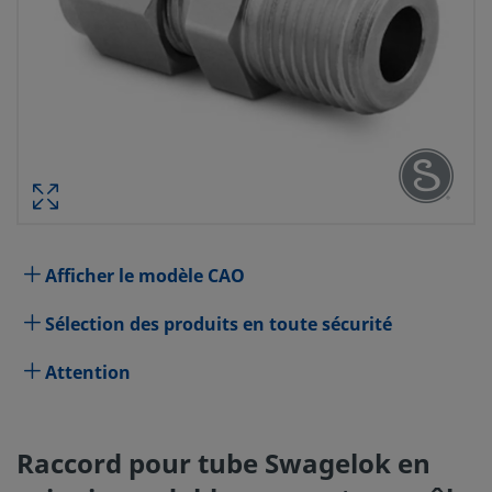
RACCORD POUR TUBE SWAGELOK E
INOXYDABLE, CONNECTE
TRAVERSANT, DIAM. EXT. TUBE 
FILETAGE CONIQUE ISO MÂL
RÉF. PIÈCE :
Afficher le modèle CAO
Spécifications
Sélection des produits en toute sécurité
Attribut
Valeur
Attention
Matériau du corps
Acier inoxydable 316
Traversant
Oui
Raccord pour tube Swagelok en
Procédé de nettoyage
Nettoyage et conditionnement 