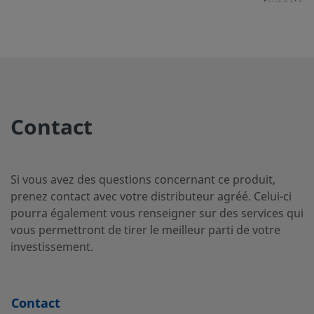
Swagelok
2507-400-
Super Duplex
1/4 po
Raccord p
Stainless Steel
tube
2-4-SG2
Swagelok
Contact
2507-400-
Super Duplex
1/4 po
Raccord p
Stainless Steel
tube
3-SG2
Swagelok
Si vous avez des questions concernant ce produit,
prenez contact avec votre distributeur agréé. Celui-ci
pourra également vous renseigner sur des services qui
vous permettront de tirer le meilleur parti de votre
2507-600-
Super Duplex
3/8 po
Raccord p
Stainless Steel
tube
investissement.
1-4-SG2
Swagelok
Contact