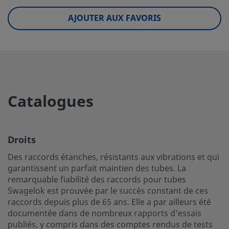
eClass (10.1)
37020590
AJOUTER AUX FAVORIS
UNSPSC (4.03)
40141720
UNSPSC (10.0)
40142613
UNSPSC (11.0501)
40142613
UNSPSC (13.0601)
40183110
Catalogues
UNSPSC (15.1)
40183110
UNSPSC (17.1001)
40183110
Droits
Droits
Des raccords étanches, résistants aux vibrations et qui
garantissent un parfait maintien des tubes. La
Des raccords étanches, résistants aux vibrations et qui g
remarquable fiabilité des raccords pour tubes
un parfait maintien des tubes. La remarquable fiabilité d
Swagelok est prouvée par le succès constant de ces
pour tubes Swagelok est prouvée par le succès constant 
raccords depuis plus de 65 ans. Elle a par ailleurs été
raccords depuis plus de 65 ans. Elle a par ailleurs été do
documentée dans de nombreux rapports d'essais
dans de nombreux rapports d'essais publiés, y compris d
publiés, y compris dans des comptes rendus de tests