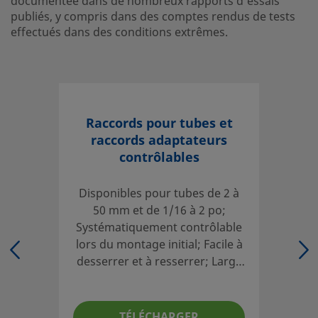
documentée dans de nombreux rapports d'essais
comptes rendus de tests effectués dans des conditions e
publiés, y compris dans des comptes rendus de tests
Ouvrir une session ou s’inscrire
pour afficher des prix
effectués dans des conditions extrêmes.
Contact
Si vous avez des questions concernant ce produit, prenez
votre distributeur agréé. Celui-ci pourra également vous 
Raccords pour tubes et
sur des services qui vous permettront de tirer le meilleur 
raccords adaptateurs
votre investissement.
contrôlables
Contact
Disponibles pour tubes de 2 à
50 mm et de 1/16 à 2 po;
Systématiquement contrôlable
Les catalogues doivent être lus en entier afin d'assurer u
lors du montage initial; Facile à
adéquate des produits par le concepteur et l'utilisateur 
desserrer et à resserrer; Large
Lors de la sélection des produits, l'intégralité de la conce
gamme de matériaux et de
système doit être prise en considération pour garantir un
configurations
fonctionnement fiable et sans incident. La responsabilité 
TÉLÉCHARGER