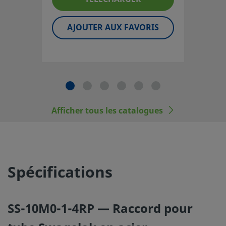
l'utilisation, de la compatibilité des matériaux, du choix d
nominales appropriées, d'une installation, d'un fonction
AJOUTER AUX FAVORIS
d'une maintenance corrects incombe au concepteur et à l'
du système.
Les composants qui ne sont pas régis par une norme, co
raccords pour tubes Swagelok, ne doivent jamais être
mélangés/intervertis avec ceux d’autres fabricants.
Afficher tous les catalogues
©
2026
Swagelok Company.
Tous droits réservés.
Spécifications
SS-10M0-1-4RP — Raccord pour