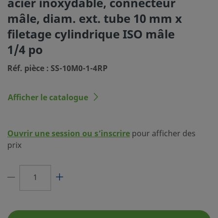
acier inoxydable, connecteur
(SC-10)
mâle, diam. ext. tube 10 mm x
Dimension du
10 mm
filetage cylindrique ISO mâle
raccordement 1
1/4 po
Type du raccordement 1
Raccord Swagelok® pour tubes
Réf. pièce : SS-10M0-1-4RP
Dimension du
1/4 po
raccordement 2
Afficher le catalogue
Type du raccordement 2
Filetage cylindrique ISO mâle
Réducteur de débit
Non
Ouvrir une session ou s’inscrire
pour afficher des
eClass (4.1)
37030703
prix
eClass (5.1.4)
37020590
eClass (6.0)
37020590
eClass (6.1)
37020590