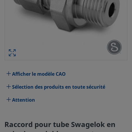
RACCORD POUR TUBE SWAGELOK E
INOXYDABLE, CONNECTEUR MÂLE, DI
TUBE 10 MM X FILETAGE CYLINDR
MÂL
RÉF. PIÈCE 
Afficher le modèle CAO
Spécifications
Sélection des produits en toute sécurité
Attribut
Valeur
Attention
Matériau du corps
Acier inoxydable 316
Traversant
Non
Raccord pour tube Swagelok en
Procédé de nettoyage
Nettoyage et conditionnement 