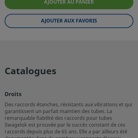
eClass (10.1)
37020590
AJOUTER AU PANIER
UNSPSC (4.03)
40141720
AJOUTER AUX FAVORIS
UNSPSC (10.0)
40142613
UNSPSC (11.0501)
40142613
UNSPSC (13.0601)
40183110
UNSPSC (15.1)
40183110
Catalogues
UNSPSC (17.1001)
40183110
Droits
Droits
Des raccords étanches, résistants aux vibrations et qui g
Des raccords étanches, résistants aux vibrations et qui
un parfait maintien des tubes. La remarquable fiabilité d
garantissent un parfait maintien des tubes. La
pour tubes Swagelok est prouvée par le succès constant 
remarquable fiabilité des raccords pour tubes
raccords depuis plus de 65 ans. Elle a par ailleurs été do
Swagelok est prouvée par le succès constant de ces
raccords depuis plus de 65 ans. Elle a par ailleurs été
dans de nombreux rapports d'essais publiés, y compris d