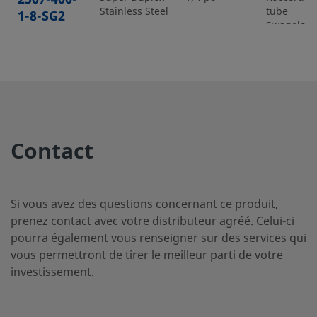
Stainless Steel
tube
1-8-SG2
Swagelok
2507-400-
Super Duplex
1/4 po
Raccord p
Stainless Steel
tube
2-4-SG2
Swagelok
Contact
2507-400-
Super Duplex
1/4 po
Raccord p
Stainless Steel
tube
3-SG2
Swagelok
Si vous avez des questions concernant ce produit,
prenez contact avec votre distributeur agréé. Celui-ci
pourra également vous renseigner sur des services qui
vous permettront de tirer le meilleur parti de votre
2507-600-
Super Duplex
3/8 po
Raccord p
Stainless Steel
tube
investissement.
1-4-SG2
Swagelok