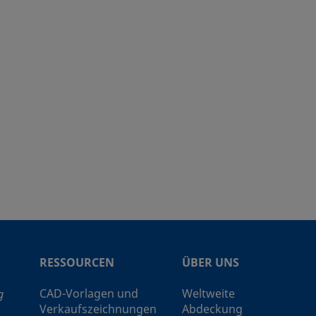
chraubung
Rohrverschraubung
1/4 Zoll
Swagelok®
aubung
Rohrverschraubung
k®
1 Zoll
Swagelok®
chraubung
Rohrverschraubung
1/4 Zoll
Swagelok®
aubung
Rohrverschraubung
k®
1/4 Zoll
Swagelok®
chraubung
Rohrverschraubung
winde
1/2 Zoll
NPT Innengewinde
k®
6 mm
Swagelok®
chraubung
Rohrverschraubung
k®
12 mm
Swagelok®
chraubung
Rohrverschraubung
RESSOURCEN
ÜBER UNS
k®
1/2 Zoll
Swagelok®
chraubung
Rohrverschraubung
CAD-Vorlagen und
Weltweite
g
Verkaufszeichnungen
Abdeckung