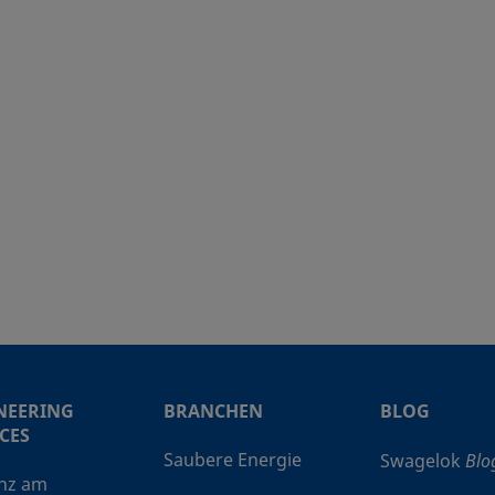
Rohrvers
3NRS4-G
Edelstahl 316
1/4 Zoll
Swagelok®
Rohrverschr
12NBS16
Edelstahl 316
1 Zoll
Swagelo
Rohrvers
3NTRS4
Edelstahl 316
1/4 Zoll
Swagelok®
Rohrverschr
3NBS4
Edelstahl 316
1/4 Zoll
Swagelo
Rohrvers
6HNRF8
Edelstahl 316
1/2 Zoll
NPT Innenge
-3NBS6MM-G
Edelstahl 316
6 mm
Swagelo
Rohrvers
-6NBS12MM
Edelstahl 316
12 mm
Swagelo
Rohrvers
NEERING
BRANCHEN
BLOG
6NBS8-G
Edelstahl 316
1/2 Zoll
Swagelo
CES
Rohrvers
Saubere Energie
Swagelok
Blo
nz am