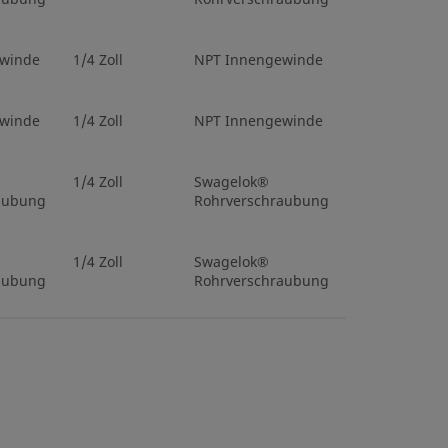
ige Dichtung
1/4 Zoll
Stirnseitige Dichtung
winde
1/4 Zoll
NPT Innengewinde
chtscheibe)
(Metalldichtscheibe)
ngewinde
VCR-Außengewinde
winde
1/4 Zoll
NPT Innengewinde
ngewinde
1/2 Zoll
NPT Innengewinde
1/4 Zoll
Swagelok®
aubung
Rohrverschraubung
k®
3/4 Zoll
Swagelok®
chraubung
Rohrverschraubung
1/4 Zoll
Swagelok®
aubung
Rohrverschraubung
k®
1/2 Zoll
Swagelok®
chraubung
Rohrverschraubung
winde
1/4 Zoll
NPT Innengewinde
ngewinde
1/4 Zoll
NPT Innengewinde
1/4 Zoll
Swagelok®
aubung
Rohrverschraubung
k®
1/4 Zoll
Swagelok®