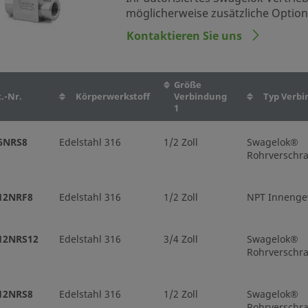
Rohrvers
möglicherweise zusätzliche Optio
Kontaktieren Sie uns
6NBSW8T-G
Edelstahl 316
1/2 Zoll
Muffensc
Größe
3NBF2
Edelstahl 316
1/8 Zoll
NPT Inne
.-Nr.
Körperwerkstoff
Verbindung
Typ Verbi
1
3NBF4
Edelstahl 316
1/4 Zoll
NPT Inne
6NRS8
Edelstahl 316
1/2 Zoll
Swagelok®
Rohrverschr
3NBS2-G
Edelstahl 316
1/8 Zoll
Swagelo
Rohrvers
12NRF8
Edelstahl 316
1/2 Zoll
NPT Innenge
3NBS4-BKP-G
Edelstahl 316
1/4 Zoll
Swagelo
12NRS12
Edelstahl 316
3/4 Zoll
Swagelok®
Rohrvers
Rohrverschr
-3NBS6MM
Edelstahl 316
6 mm
Swagelo
12NRS8
Edelstahl 316
1/2 Zoll
Swagelok®
Rohrvers
Rohrverschr