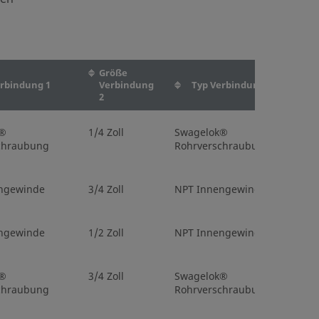
Größe
rbindung 1
Verbindung
Typ Verbindung 2
2
k®
1/4 Zoll
Swagelok®
chraubung
Rohrverschraubung
ngewinde
3/4 Zoll
NPT Innengewinde
ngewinde
1/2 Zoll
NPT Innengewinde
k®
3/4 Zoll
Swagelok®
chraubung
Rohrverschraubung