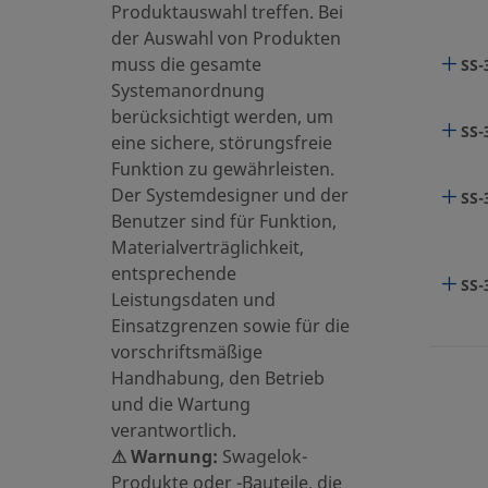
Produktauswahl treffen. Bei
der Auswahl von Produkten
SS-
muss die gesamte
SS-
Systemanordnung
berücksichtigt werden, um
SS-
eine sichere, störungsfreie
SS-
Funktion zu gewährleisten.
Der Systemdesigner und der
SS-
Benutzer sind für Funktion,
SS-
Materialverträglichkeit,
entsprechende
SS-
Leistungsdaten und
SS-
Einsatzgrenzen sowie für die
vorschriftsmäßige
SS-
Handhabung, den Betrieb
und die Wartung
SS-
verantwortlich.
SS-
⚠ Warnung:
Swagelok-
SS-
Produkte oder -Bauteile, die