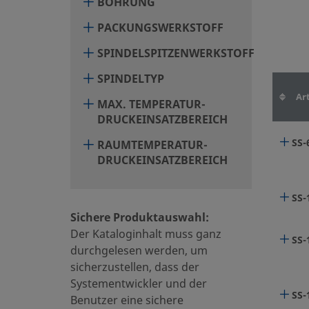
BOHRUNG
PACKUNGSWERKSTOFF
SS-
SPINDELSPITZENWERKSTOFF
SPINDELTYP
SS-
Art
MAX. TEMPERATUR-
DRUCKEINSATZBEREICH
SS-
SS-
RAUMTEMPERATUR-
DRUCKEINSATZBEREICH
SS-
SS-
Sichere Produktauswahl:
Der Kataloginhalt muss ganz
SS-
SS-
durchgelesen werden, um
sicherzustellen, dass der
Systementwickler und der
SS
SS-
Benutzer eine sichere