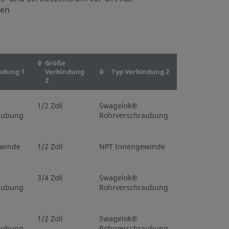
chraubung
Rohrverschraubung
nen
hweißende
1/2 Zoll
Muffenschweißende
Größe
ngewinde
1/8 Zoll
NPT Innengewinde
ndung 1
Verbindung
Typ Verbindung 2
2
ngewinde
1/4 Zoll
NPT Innengewinde
1/2 Zoll
Swagelok®
aubung
Rohrverschraubung
k®
1/8 Zoll
Swagelok®
chraubung
Rohrverschraubung
winde
1/2 Zoll
NPT Innengewinde
k®
1/4 Zoll
Swagelok®
3/4 Zoll
Swagelok®
chraubung
Rohrverschraubung
aubung
Rohrverschraubung
k®
6 mm
Swagelok®
1/2 Zoll
Swagelok®
chraubung
Rohrverschraubung
aubung
Rohrverschraubung