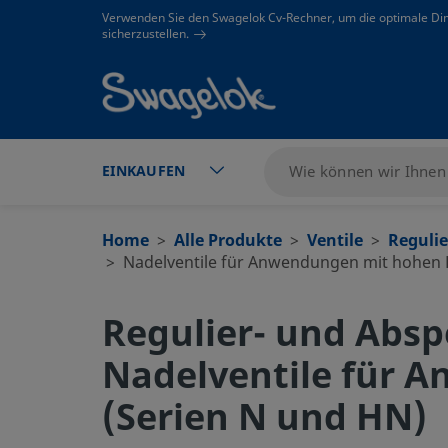
text.skipToContent
text.skipToNavigation
Verwenden Sie den Swagelok Cv-Rechner, um die optimale Di
sicherzustellen.
EINKAUFEN
Home
Alle Produkte
Ventile
Regulie
Nadelventile für Anwendungen mit hohen 
Regulier- und Absp
Nadelventile für 
(Serien N und HN)