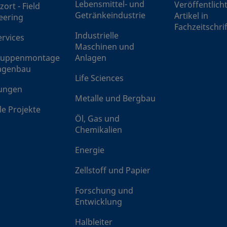
Lebensmittel- und
Veröffentlich
zort - Field
6NBF6
Edelstahl 316
3/8 Zoll
NPT Inne
Getränkeindustrie
Artikel in
eering
Fachzeitschri
Industrielle
ervices
6NBS6-G
Edelstahl 316
3/8 Zoll
Swagelo
Maschinen und
Rohrvers
ruppenmontage
Anlagen
agenbau
Life Sciences
-6NBS12MM-G
Edelstahl 316
12 mm
Swagelok
ungen
Rohrvers
Metalle und Bergbau
le Projekte
Öl, Gas und
Chemikalien
Energie
Zellstoff und Papier
Forschung und
Entwicklung
Halbleiter