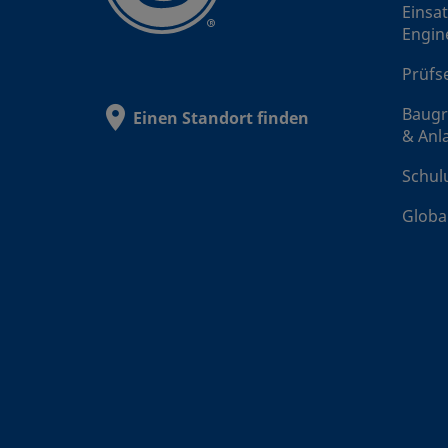
Einsat
SS-
Engin
Prüfs
SS-
Baug
Einen Standort finden
& Anl
SS
Schul
Globa