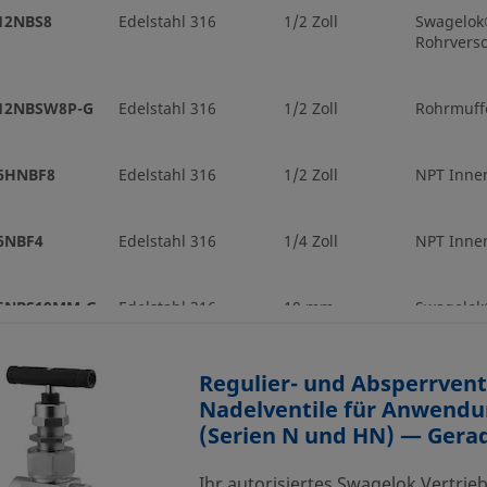
12NBS8
Edelstahl 316
1/2 Zoll
Swagelo
Rohrvers
-12NBSW8P-G
Edelstahl 316
1/2 Zoll
Rohrmuff
6HNBF8
Edelstahl 316
1/2 Zoll
NPT Inne
6NBF4
Edelstahl 316
1/4 Zoll
NPT Inne
-6NBS10MM-G
Edelstahl 316
10 mm
Swagelo
Rohrvers
Regulier- und Absperrvent
6NBS6
Edelstahl 316
3/8 Zoll
Swagelo
Nadelventile für Anwendu
Rohrvers
(Serien N und HN) — Gerad
6NBS8
Edelstahl 316
1/2 Zoll
Swagelo
Ihr autorisiertes Swagelok Vertrie