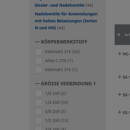
Dosier- und Nadelventile
(44)
Nadelventile für Anwendungen
mit hohen Belastungen (Serien
N und HN)
(44)
Art
KÖRPERWERKSTOFF
Edelstahl 316
(42)
HC
Alloy C-276
(1)
Edelstahl 316
(1)
SS-
GRÖSSE VERBINDUNG 1
1/8 Zoll
(2)
SS-
1/4 Zoll
(16)
3/8 Zoll
(3)
SS-
1/2 Zoll
(13)
3/4 Zoll
(4)