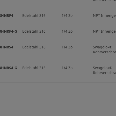
3NBVCR4
Edelstahl 316
1/4 Zoll
Stirnseit
3HNRF4
Edelstahl 316
1/4 Zoll
NPT Innenge
(Metalldi
VCR-Auße
3HNRF4-G
Edelstahl 316
1/4 Zoll
NPT Innenge
12NBF8
Edelstahl 316
1/2 Zoll
NPT Inne
3HNRS4
Edelstahl 316
1/4 Zoll
Swagelok®
Rohrverschr
12NBS12
Edelstahl 316
3/4 Zoll
Swagelo
Rohrvers
3HNRS4-G
Edelstahl 316
1/4 Zoll
Swagelok®
Rohrverschr
12NBS8-G
Edelstahl 316
1/2 Zoll
Swagelo
Rohrvers
3NRF4
Edelstahl 316
1/4 Zoll
NPT Innenge
3NBF4-G
Edelstahl 316
1/4 Zoll
NPT Inne
3NRS4
Edelstahl 316
1/4 Zoll
Swagelok®
Rohrverschr
3NBS4-G
Edelstahl 316
1/4 Zoll
Swagelo