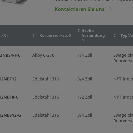
Kontaktieren Sie uns
Größe
.-Nr.
Körperwerkstoff
Verbindung
Typ Ve
1
-3NBS4-HC
Alloy C-276
1/4 Zoll
Swagelo
Rohrvers
12NBF12
Edelstahl 316
3/4 Zoll
NPT Inne
12NBF8-G
Edelstahl 316
1/2 Zoll
NPT Inne
12NBS12-G
Edelstahl 316
3/4 Zoll
Swagelo
Rohrvers