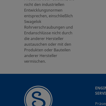
nicht den industriellen
SS-
Entwicklungsnormen
SS-
entsprechen, einschließlich
Swagelok
Rohrverschraubungen und
SS-
Endanschlüsse nicht durch
SS-
die anderer Hersteller
austauschen oder mit den
SS-
Produkten oder Bauteilen
SS
anderer Hersteller
vermischen.
SS
ENGI
SS-
SERVI
Präse