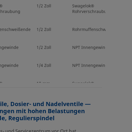
k®
1/2 Zoll
Swagelok®
chraubung
Rohrverschraubung
enschweißende
1/2 Zoll
Rohrmuffenschweißende
ngewinde
1/2 Zoll
NPT Innengewinde
ngewinde
1/4 Zoll
NPT Innengewinde
k®
10 mm
Swagelok®
chraubung
Rohrverschraubung
ile, Dosier- und Nadelventile —
k®
3/8 Zoll
Swagelok®
ngen mit hohen Belastungen
chraubung
Rohrverschraubung
e, Regulierspindel
k®
1/2 Zoll
Swagelok®
bs- und Servicezentrum vor Ort hat