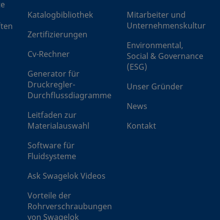
te
ngewinde
3/8 Zoll
NPT Innengewinde
Katalogbibliothek
Mitarbeiter und
Unternehmenskultur
ften
Zertifizierungen
k®
3/8 Zoll
Swagelok®
Environmental,
chraubung
Rohrverschraubung
Cv-Rechner
Social & Governance
(ESG)
Generator für
®-
12 mm
Swagelok®-
Druckregler-
Unser Gründer
chraubung
Rohrverschraubung
Durchflussdiagramme
News
Leitfaden zur
Materialauswahl
Kontakt
Software für
Fluidsysteme
Ask Swagelok Videos
Vorteile der
Rohrverschraubungen
von Swagelok