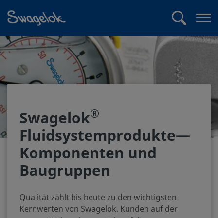
text.skipToContent
text.skipToNavigation
Suchen
Me
öff
®
Swagelok
Fluidsystemprodukte—
Komponenten und
Baugruppen
Qualität zählt bis heute zu den wichtigsten
Kernwerten von Swagelok. Kunden auf der