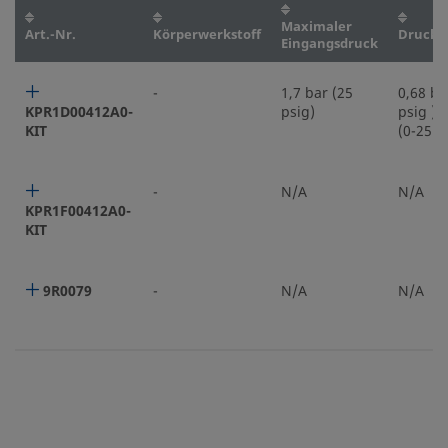
Maximaler
Art.-Nr.
Körperwerkstoff
Druckr
Eingangsdruck
-
1,7 bar (25
0,68 ba
KPR1D00412A0-
psig)
psig ) 
KIT
(0-25 p
-
N/A
N/A
KPR1F00412A0-
KIT
9R0079
-
N/A
N/A