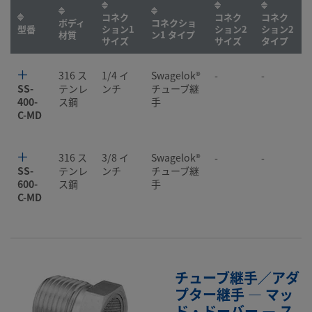
コネク
コネク
コネク
ボディ
コネクショ
型番
ション1
ション2
ション2
材質
ン1 タイプ
サイズ
サイズ
タイプ
316 ス
1/4 イ
Swagelok®
-
-
SS-
テンレ
ンチ
チューブ継
400-
ス鋼
手
C-MD
316 ス
3/8 イ
Swagelok®
-
-
SS-
テンレ
ンチ
チューブ継
600-
ス鋼
手
C-MD
チューブ継手／アダ
プター継手 — マッ
ド・ドーバー — ス