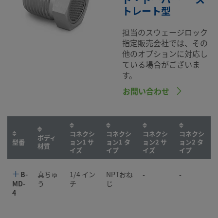
トレート型
担当のスウェージロック
指定販売会社では、その
他のオプションに対応し
ている場合がございま
す。
お問い合わせ
コネクシ
コネクシ
コネクシ
コネクシ
ボディ
型番
ョン1 サ
ョン1 タ
ョン2 サ
ョン2 タ
材質
イズ
イプ
イズ
イプ
B-
真ちゅ
1/4 イン
NPTおね
-
-
MD-
う
チ
じ
4