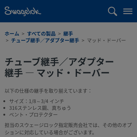
text.skipToContent
text.skipToNavigation
検
メ
索
ニ
ュ
ホーム
すべての製品
継手
ー
チューブ継手／アダプター継手
マッド・ドーバー
を
開
チューブ継手／アダプター
く
継手 — マッド・ドーバー
以下の仕様の継手を取り揃えています：
サイズ：1/8～3/4 インチ
316ステンレス鋼、真ちゅう
ベント・プロテクター
担当のスウェージロック指定販売会社では、その他のオプ
ションに対応している場合がございます。