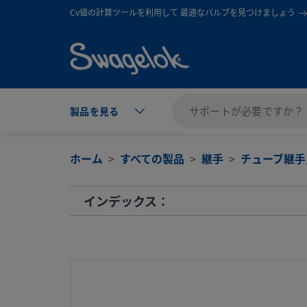
text.skipToContent
text.skipToNavigation
Cv値の計算ツールを利用して 最適なバルブを見つけましょう
製品を見る
ホーム
すべての製品
継手
チューブ継手
インデックス：