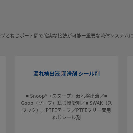
ート間で確実な接続
ーブとねじポート間で確実な接続が可能ー重要な流体システム
漏れ検出液 潤滑剤 シール剤
会社までお問い合わ
のアドバイスも提供
■ Snoop®（スヌープ）漏れ検出液／■
Goop（グープ）ねじ潤滑剤／■ SWAK（ス
ワック）／PTFEテープ／PTFEフリー管用
ねじシール剤