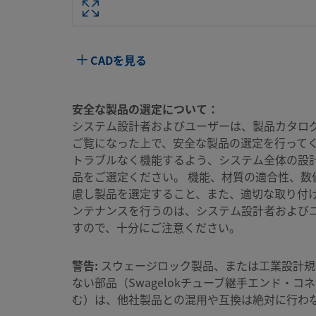
属性
値
ボディ材質
真ちゅう
CADを見る
ボアード･スルー
いいえ
洗浄プロセス
標準のクリーニングおよびパッケージング（Swag
安全な製品の選定について：
様）
システム設計者およびユーザーは、製品カタロ
ご覧になった上で、安全な製品の選定を行ってく
コネクション1 サイ
1/4 インチ
ズ
トラブルなく機能するよう、システム全体の設
品をご選定ください。 機能、材質の適合性、数
コネクション1 タイ
Swagelok®チューブ継手
慮し製品を選定すること、また、適切な取り付
プ
ンテナンスを行うのは、システム設計者および
すので、十分にご注意ください。
コネクション2 サイ
7/16-20 インチ
ズ
警告:
スウェージロック製品、または工業設計規
コネクション2 タイ
SAE/MS平行おねじ
ない部品（Swagelokチューブ継手エンド・コ
プ
む）は、他社製品との混用や互換は絶対に行わ
流量制限
いいえ