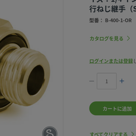
行ねじ継手（S
型番： B-400-1-OR
カタログを見る
継手、O
ブ外径サ
ログインまたは登録
シール平行
おねじ）
B-400-1-OR
カートに追加
すべてクリアする