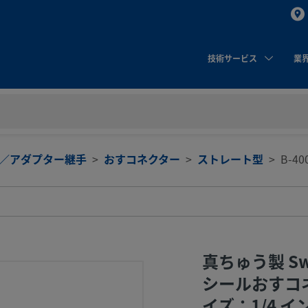
技術サービス
業
／アダプター継手
おすコネクター
ストレート型
B-40
真ちゅう製 S
シールおすコ
イズ：1/4 イン