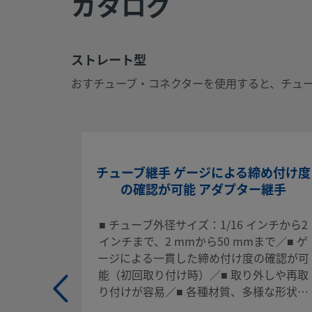
カタログ
CSVをエクスポートする
ストレート型
ストレート型
おすチューブ・コネクターを使用すると、チューブとねじポ
おすチューブ・コネクターを使用すると、チュ
が可能ー重要な流体システムに適しています。
ログインまたは登録
して価格を見る
お問い合わせ
チューブ継手 ゲージによる締め付け度
の確認が可能 アダプター継手
本製品に関するご質問は、担当のスウェージロック指定販売
せください。指定販売会社は、投資を最大限に活用するため
■ チューブ外径サイズ：1/16 インチから2
いたします。
インチまで、2 mmから50 mmまで／■ ゲ
ージによる一貫した締め付け度の確認が可
お問い合わせ
能（初回取り付け時）／■ 取り外しや再取
り付けが容易／■ 各種材質、多様な形状／
■ 高い信頼性と性能