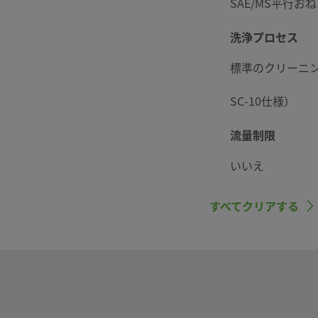
SAE/MS平行お
洗浄プロセス
標準のクリーニン
SC-10仕様）
流量制限
いいえ
ボアード･スルー
すべてクリアする
いいえ