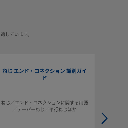
に適しています。
ねじ エンド・コネクション 識別ガイ
ド
■ チュ
取り扱い
ねじ／エンド・コネクションに関する用語
■ チ
／テーパーねじ／平行ねじほか
（参考情