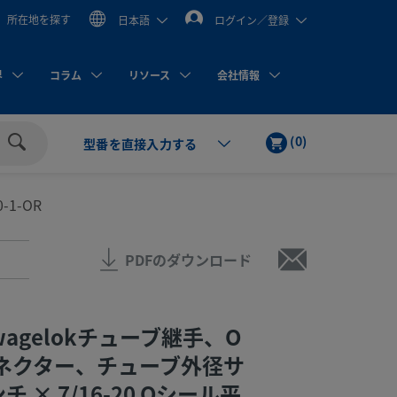
所在地を探す
日本語
ログイン／登録
界
コラム
リソース
会社情報
カ
ア
(
0
)
型番を直接入力する
ー
イ
検
ト
テ
索
ム
0-1-OR
PDFのダウンロード
wagelokチューブ継手、O
ネクター、チューブ外径サ
チ × 7/16-20 Oシール平