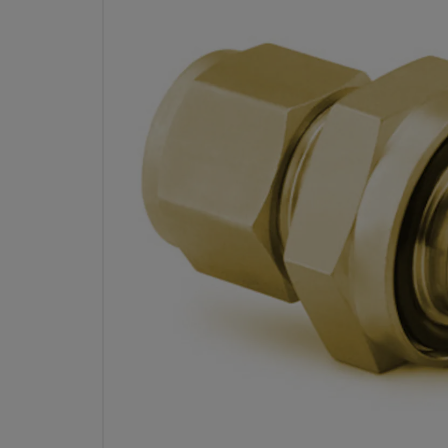
真ちゅう製 SWAGELOKチューブ
シールおすコネクター、チュー
イズ：1/4 インチ × 7/16-20 O
ねじ継手（SAE/MS
型番： 
仕様