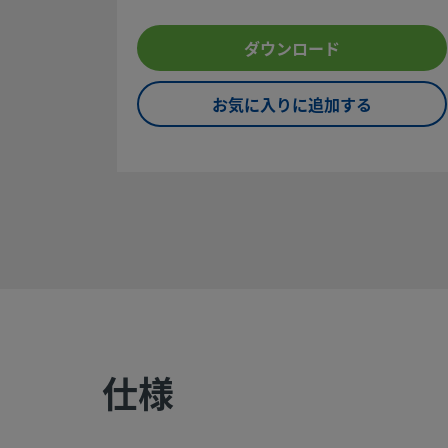
安全な製品の選定について：
システム設計者およびユーザーは、製品カタログの内容をす
ダウンロード
になった上で、安全な製品の選定を行ってください。 安全に
ルなく機能するよう、システム全体の設計を考慮して、製品
ください。 機能、材質の適合性、数値データなどを考慮し製
お気に入りに追加する
定すること、また、適切な取り付け、操作およびメンテナン
のは、システム設計者およびユーザーの責任ですので、十分
ください。
警告:
スウェージロック製品、または工業設計規格に準拠し
部品（Swagelokチューブ継手エンド・コネクションを含む
社製品との混用や互換は絶対に行わないでください。
仕様
©
2026
Swagelok Company.
All rights reserved.