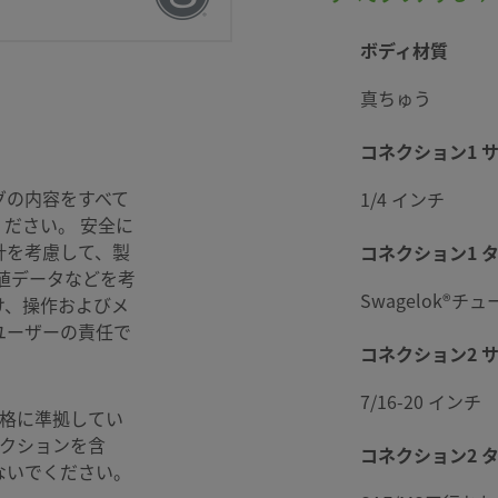
ボディ材質
真ちゅう
コネクション1 
elok SC-10仕
グの内容をすべて
1/4 インチ
ださい。 安全に
計を考慮して、製
コネクション1 
値データなどを考
Swagelok®チ
け、操作およびメ
ユーザーの責任で
コネクション2 
7/16-20 インチ
格に準拠してい
ネクションを含
コネクション2 
ないでください。