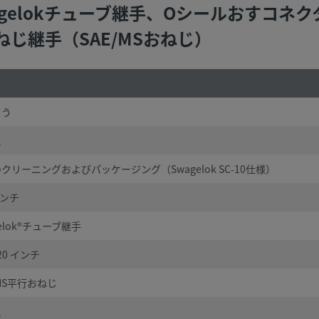
 Swagelokチューブ継手、Oシールおすコ
平行ねじ継手（SAE/MSおねじ）
ゅう
え
クリーニングおよびパッケージング（Swagelok SC-10仕様）
インチ
gelok®チューブ継手
-20 インチ
/MS平行おねじ
え