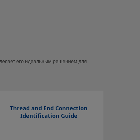
 делает его идеальным решением для
Thread and End Connection
С
Identification Guide
Выбо
Эксп