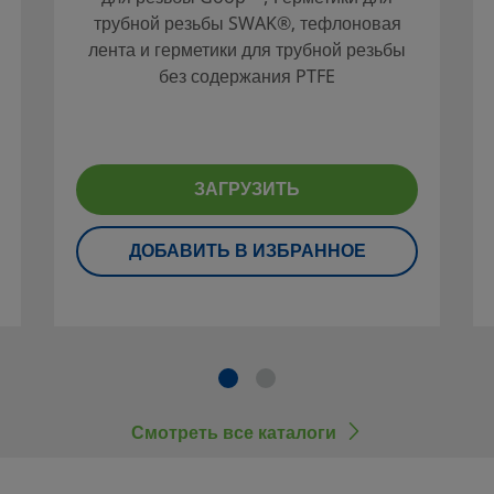
н системы и
трубной резьбы SWAK®, тефлоновая
принимать во
лента и герметики для трубной резьбы
опасную и
без содержания PTFE
в,
тров,
тся
ЗАГРУЗИТЬ
ие и замена
ДОБАВИТЬ В ИЗБРАННОЕ
оторых не
 (в том числе
lok),
Смотреть все каталоги