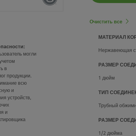
Очистить все
МАТЕРИАЛ КО
опасности:
тке и упаковке (SC-10)
Нержавеющая с
ьзователь могли
учетом
РАЗМЕР СОЕД
ь в
gelok®
ог продукции.
1 дюйм
нимание всю
сную и
ТИП СОЕДИНЕ
®
ия устройств,
очих
Трубный обжимн
ия и
ктировщика
РАЗМЕР СОЕД
1/2 дюйма