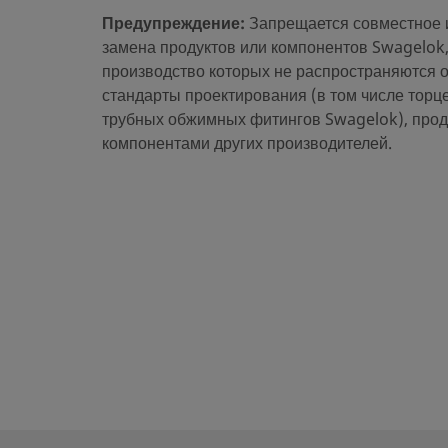
Предупреждение:
Запрещается совместное 
eClass (6.0)
37020514
замена продуктов или компонентов Swagelok,
eClass (6.1)
37020590
производство которых не распространяются 
стандарты проектирования (в том числе тор
eClass (10.1)
37020590
трубных обжимных фитингов Swagelok), прод
компонентами других производителей.
UNSPSC (4.03)
40141720
UNSPSC (10.0)
40141720
UNSPSC (11.0501)
40142615
UNSPSC (13.0601)
40183112
UNSPSC (15.1)
40183112
UNSPSC (17.1001)
40183112
Экспорт CSV
Прямые