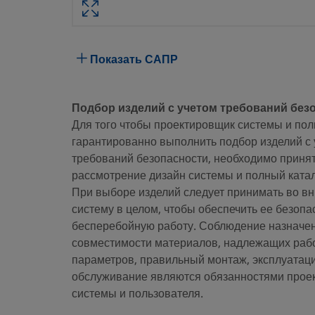
Атрибут
Значение
Материал корпуса
Нержавеющая сталь 316
Показать САПР
Со сквозным проходом
Нет
Подбор изделий с учетом требований без
Процедура очистки
Стандартная инструкция по очис
Для того чтобы проектировщик системы и пол
Размер соединения 1
1 дюйм
гарантированно выполнить подбор изделий с 
требований безопасности, необходимо принят
Тип соединения 1
Трубный обжимной фитинг Swa
рассмотрение дизайн системы и полный катал
При выборе изделий следует принимать во в
Размер соединения 2
1/2 дюйма
систему в целом, чтобы обеспечить ее безопа
Тип соединения 2
Трубный переходник Swagelok
бесперебойную работу. Соблюдение назначен
совместимости материалов, надлежащих раб
Ограничитель расхода
Нет
параметров, правильный монтаж, эксплуатац
обслуживание являются обязанностями прое
eClass (4.1)
37020701
системы и пользователя.
eClass (5.1.4)
37020590