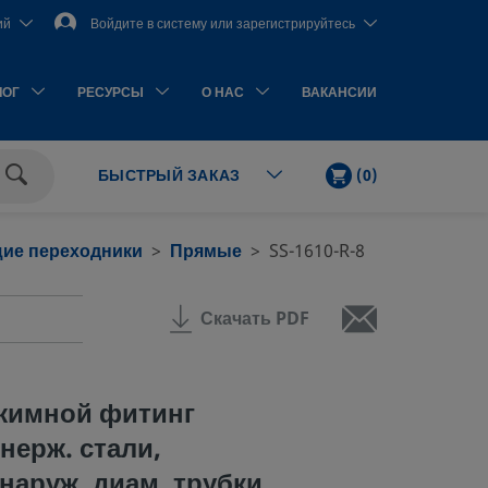
ий
Войдите в систему или зарегистрируйтесь
ЛОГ
РЕСУРСЫ
О НАС
ВАКАНСИИ
КОРЗИНА
КОЛ-
(
0
)
БЫСТРЫЙ ЗАКАЗ
ВО
Поиск
ЭЛЕМЕНТОВ
ие переходники
Прямые
SS-1610-R-8
Скачать PDF
жимной фитинг
нерж. стали,
наруж. диам. трубки