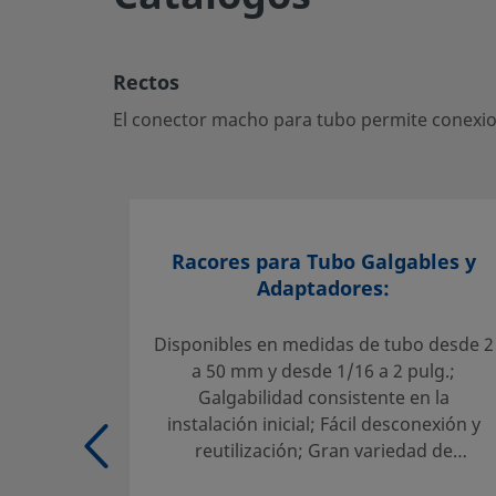
Rectos
El conector macho para tubo permite conexiones seguras
Rectos
—ideal para sistemas de fluidos críticos.
El conector macho para tubo permite conexion
Inicie la sesión o regístrese
para ver los precios
Contacto
Si tiene preguntas sobre este producto, contacte con su c
Racores para Tubo Galgables y
y servicio. También pueden informarle sobre los servicios
Adaptadores:
el máximo partido a su inversión.
Contacte con Nosotros
Disponibles en medidas de tubo desde 2
a 50 mm y desde 1/16 a 2 pulg.;
Galgabilidad consistente en la
instalación inicial; Fácil desconexión y
Selección fiable de un producto:
reutilización; Gran variedad de
El diseñador y usuario del sistema deben revisar la docu
materiales y configuraciones
para asegurar una correcta selección de producto. Al sel