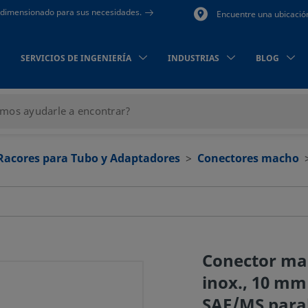
to dimensionado para sus necesidades.
Encuentre una ubicació
SERVICIOS DE INGENIERÍA
INDUSTRIAS
BLOG
Racores para Tubo y Adaptadores
Conectores macho
Conector ma
inox., 10 mm
SAE/MS para