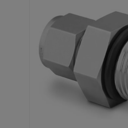
CONECTOR MACHO SWAG
INOX., 10 MM OD X 3/4-
R
Especificaciones