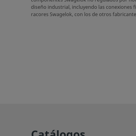
eClass (5.1.4)
37020590
diseño industrial, incluyendo las conexiones f
racores Swagelok, con los de otros fabricante
eClass (6.0)
37020590
eClass (6.1)
37020590
eClass (10.1)
37020590
UNSPSC (4.03)
40141720
UNSPSC (10.0)
40142613
UNSPSC (11.0501)
40142613
UNSPSC (13.0601)
40183110
UNSPSC (15.1)
40183110
UNSPSC (17.1001)
40183110
Exportar CSV
Catálogos