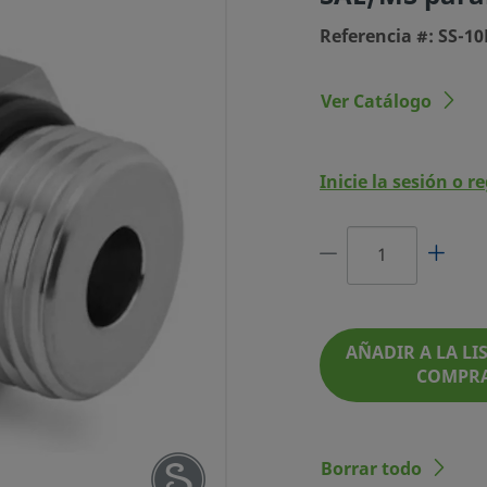
Referencia #: SS-1
Ver Catálogo
Inicie la sesión o r
ELOK DE ACERO
16 ROSCA SAE/MS
PARALELA
AÑADIR A LA LIS
EFERENCIA #: SS-10M0-1-8ST
COMPR
Borrar todo