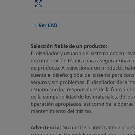
Atributo
Valor
Material del Cuerpo
Acero inoxidable 316
Ver CAD
Taladrado pasante
No
Proceso de Limpieza
Limpieza y Embalaje está
Selección fiable de un producto:
El diseñador y usuario del sistema deben revis
Tamaño conexión 1
10 mm
documentación técnica para asegurar una cor
Tipo de conexión 1
Racor Swagelok®
de producto. Al seleccionar un producto, hab
cuenta el diseño global del sistema para cons
Tamaño conexión 2
3/4-16 pulg.
seguro y sin problemas. El diseñador de la ins
usuario son los responsables de la función d
Tipo de conexión 2
Rosca Macho SAE/MS par
de la compatibilidad de los materiales, de los
Limitador de Caudal
No
operación apropiados, así como de la operaci
mantenimiento del mismo.
Lubricante
Dow Corning 111
eClass (4.1)
37030703
Advertencia:
No mezcle ni intercambie produ
componentes Swagelok no regulados por no