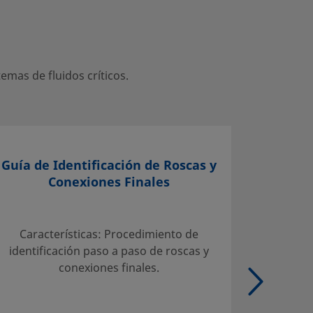
mas de fluidos críticos.
Guía de Identificación de Roscas y
Conexiones Finales
Selecci
Servicio
Características: Procedimiento de
Tab
identificación paso a paso de roscas y
admisib
conexiones finales.
carbo
Tubo de
de aleac