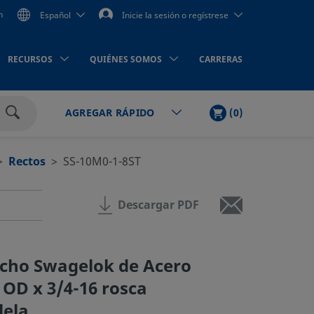
n
Español
Inicie la sesión o regístrese
RECURSOS
QUIÉNES SOMOS
CARRERAS
LISTA
PRODUCTOS
(
0
)
AGREGAR RÁPIDO
DE
Buscar
LA
COMPRA
Rectos
SS-10M0-1-8ST
Descargar PDF
cho Swagelok de Acero
 OD x 3/4-16 rosca
lela