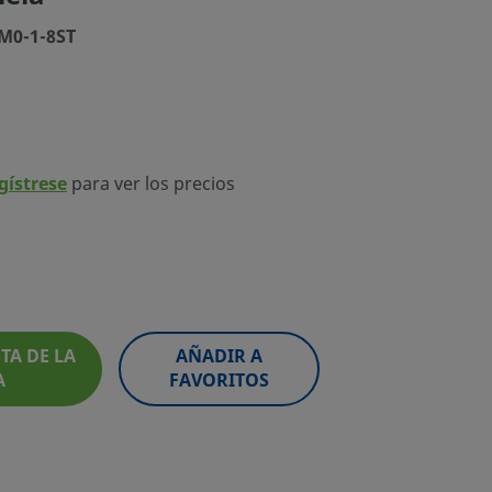
0M0-1-8ST
egístrese
para ver los precios
TA DE LA
AÑADIR A
A
FAVORITOS