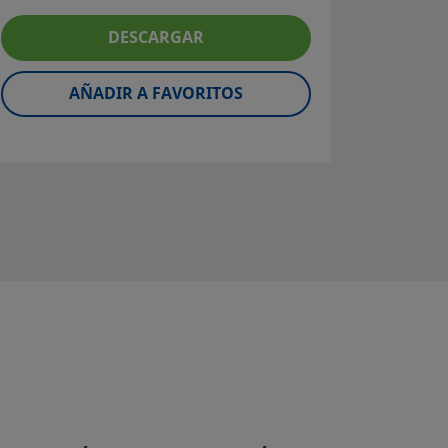
Tubo de
DESCARGAR
600; 
Súpe
aleaci
AÑADIR A FAVORITOS
Fact