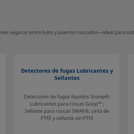
 entre tubo y puertos roscados
es seguras entre tubo y puertos roscados—ideal para siste
entro local autorizado de ventas
Detectores de fugas Lubricantes y
 de apoyo para ayudarle a sacar
Sellantes
Detectores de fugas líquidos Snoop®;
Lubricantes para roscas Goop™ ;
Sellante para roscas SWAK®, cinta de
PTFE y sellante sin PTFE
mentación técnica
eccionar un