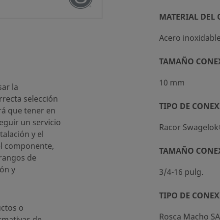
MATERIAL DEL
Acero inoxidabl
TAMAÑO CONE
ndar (SC-10)
10 mm
ar la
recta selección
TIPO DE CONEX
rá que tener en
eguir un servicio
Racor Swagelo
talación y el
el componente,
alela
TAMAÑO CONE
 rangos de
ón y
3/4-16 pulg.
TIPO DE CONEX
ctos o
Rosca Macho SA
rmativas de