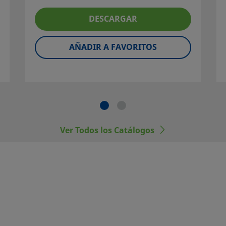
ción y el usuario son
atibilidad de los
DESCARGAR
omo de la operación y
AÑADIR A FAVORITOS
ponentes Swagelok no
o las conexiones
tes.
Ver Todos los Catálogos
dos.