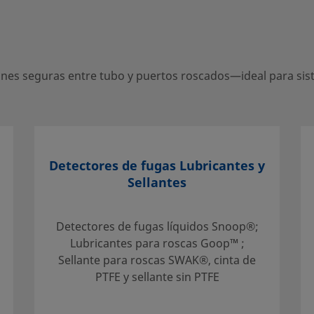
s entre tubo y puertos roscados—
es seguras entre tubo y puertos roscados—ideal para siste
entro local autorizado de ventas y
e apoyo para ayudarle a sacar el
Detectores de fugas Lubricantes y
Sellantes
Detectores de fugas líquidos Snoop®;
Lubricantes para roscas Goop™ ;
Sellante para roscas SWAK®, cinta de
mentación técnica para
PTFE y sellante sin PTFE
nar un producto,
ara conseguir un