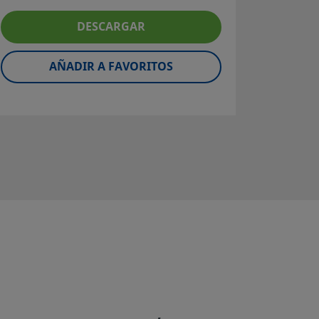
Tubo de
DESCARGAR
600; 
Súpe
aleaci
AÑADIR A FAVORITOS
Fact