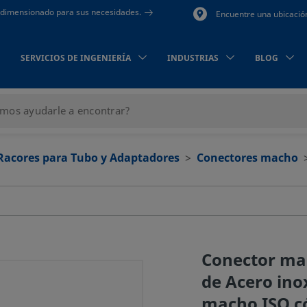
to dimensionado para sus necesidades.
Encuentre una ubicació
SERVICIOS DE INGENIERÍA
INDUSTRIAS
BLOG
Racores para Tubo y Adaptadores
Conectores macho
Conector ma
de Acero ino
macho ISO c