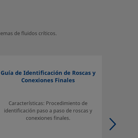
mas de fluidos críticos.
Guía de Identificación de Roscas y
Conexiones Finales
Selecci
Servicio
Características: Procedimiento de
Tab
identificación paso a paso de roscas y
admisib
conexiones finales.
carbo
Tubo de
de aleac