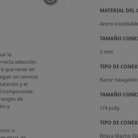
MATERIAL DEL
Acero inoxidabl
TAMAÑO CONE
ándar (SC-10)
3 mm
ar la
recta selección
TIPO DE CONEX
rá que tener en
eguir un servicio
Racor Swagelo
talación y el
el componente,
TAMAÑO CONE
a
 rangos de
ón y
1/4 pulg.
TIPO DE CONEX
ctos o
Rosca Macho IS
rmativas de