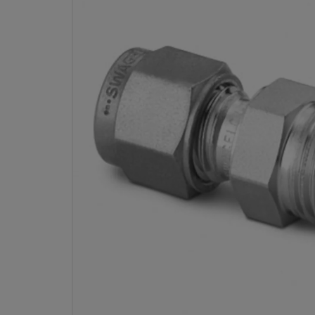
CONECTOR MACHO TALADRA
ACERO INOX., 3 MM. OD X 1/4
Especificaciones