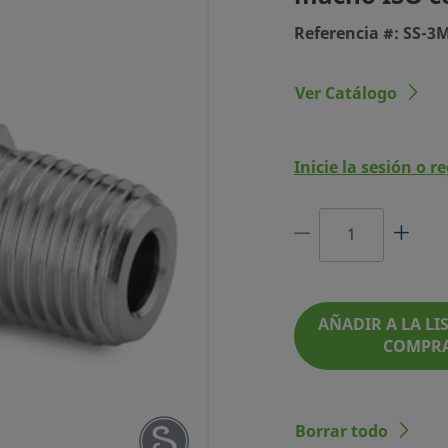
Referencia #: SS-3
Ver Catálogo
Inicie la sesión o r
DO SWAGELOK DE
 PULG. MACHO ISO
CÓNICA
AÑADIR A LA LIS
REFERENCIA #: SS-3M0-1-4RTBT
COMPR
Borrar todo