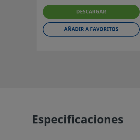
servicio seguro y sin problemas. El diseñador de la instala
los responsables de la función del componente, de la comp
DESCARGAR
materiales, de los rangos de operación apropiados, así c
mantenimiento del mismo.
AÑADIR A FAVORITOS
Advertencia:
No mezcle ni intercambie productos o com
regulados por normativas de diseño industrial, incluyend
finales de los racores Swagelok, con los de otros fabrican
©
2026
Swagelok Company.
Todos los derechos reserva
Especificaciones