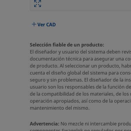
Atributo
Valor
Material del Cuerpo
Acero inoxidable 316
Ver CAD
Taladrado pasante
Sí
Proceso de Limpieza
Limpieza y Embalaje est
Selección fiable de un producto:
El diseñador y usuario del sistema deben revis
Tamaño conexión 1
3 mm
documentación técnica para asegurar una cor
de producto. Al seleccionar un producto, hab
Tipo de conexión 1
Racor Swagelok®
cuenta el diseño global del sistema para cons
Tamaño conexión 2
1/4 pulg.
seguro y sin problemas. El diseñador de la ins
usuario son los responsables de la función d
Tipo de conexión 2
Rosca Macho ISO Cónic
de la compatibilidad de los materiales, de los
operación apropiados, así como de la operaci
Limitador de Caudal
No
mantenimiento del mismo.
eClass (4.1)
37020713
Advertencia:
No mezcle ni intercambie produ
eClass (5.1.4)
37020590
componentes Swagelok no regulados por no