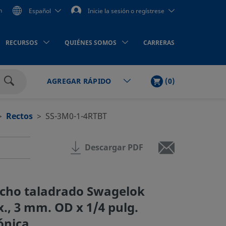
n
Español
Inicie la sesión o regístrese
RECURSOS
QUIÉNES SOMOS
CARRERAS
LISTA
PRODUCTOS
(
0
)
AGREGAR RÁPIDO
DE
Buscar
LA
COMPRA
Rectos
SS-3M0-1-4RTBT
Descargar PDF
cho taladrado Swagelok
x., 3 mm. OD x 1/4 pulg.
ónica