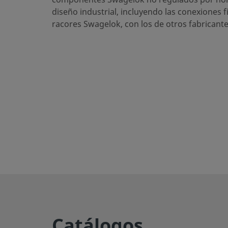
eClass (6.0)
diseño industrial, incluyendo las conexiones f
37020590
racores Swagelok, con los de otros fabricante
eClass (6.1)
37020590
eClass (10.1)
37020590
UNSPSC (4.03)
40141720
UNSPSC (10.0)
40142613
UNSPSC (11.0501)
40142613
UNSPSC (13.0601)
40183110
UNSPSC (15.1)
40183110
UNSPSC (17.1001)
40183110
Exportar CSV
Catálogos
Rectos