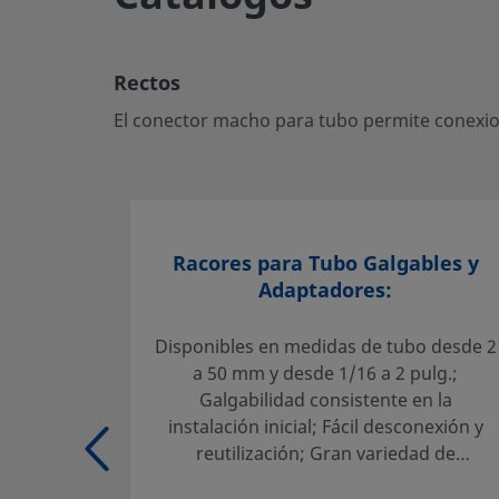
El conector macho para tubo permite conexiones segura
ideal para sistemas de fluidos críticos.
Rectos
Inicie la sesión o regístrese
para ver los precios
El conector macho para tubo permite conexion
Contacto
Si tiene preguntas sobre este producto, contacte con su c
servicio. También pueden informarle sobre los servicios d
máximo partido a su inversión.
Racores para Tubo Galgables y
Adaptadores:
Contacte con Nosotros
Disponibles en medidas de tubo desde 2
a 50 mm y desde 1/16 a 2 pulg.;
Galgabilidad consistente en la
Selección fiable de un producto:
instalación inicial; Fácil desconexión y
El diseñador y usuario del sistema deben revisar la docu
reutilización; Gran variedad de
asegurar una correcta selección de producto. Al seleccio
materiales y configuraciones
habrá que tener en cuenta el diseño global del sistema p