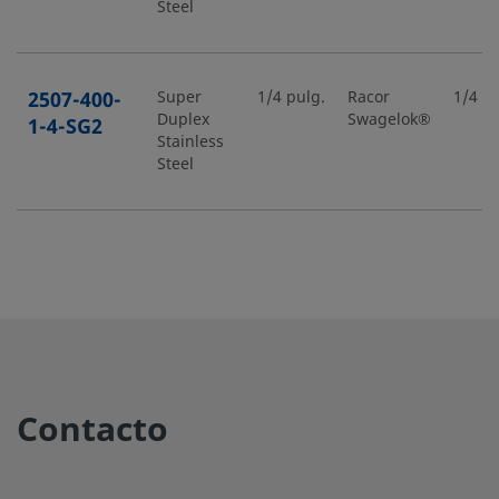
Steel
2507-400-
Super
1/4 pulg.
Racor
1/4 pu
Duplex
Swagelok®
1-4-SG2
Stainless
Steel
2507-400-
Super
1/4 pulg.
Racor
1/2 pu
Duplex
Swagelok®
1-8-SG2
Stainless
Steel
2507-400-
Super
1/4 pulg.
Racor
1/4 pu
Contacto
Duplex
Swagelok®
2-4-SG2
Stainless
Steel