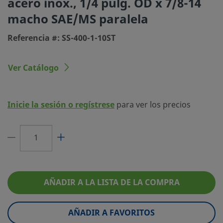
acero inox., 1/4 pulg. OD x 7/8-14
macho SAE/MS paralela
Tipo de conexión 1
Racor Swagelok®
Referencia #: SS-400-1-10ST
Tamaño conexión 2
7/8-14 pulg.
Tipo de conexión 2
Rosca Macho SAE/MS paralela
Ver Catálogo
Limitador de Caudal
No
eClass (4.1)
37030703
Inicie la sesión o regístrese
para ver los precios
eClass (5.1.4)
37020590
eClass (6.0)
37020590
eClass (6.1)
37020590
eClass (10.1)
37020590
AÑADIR A LA LISTA DE LA COMPRA
UNSPSC (4.03)
40141720
AÑADIR A FAVORITOS
UNSPSC (10.0)
40142613