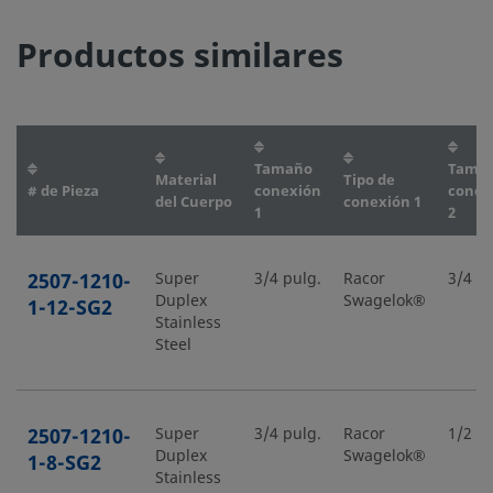
Productos similares
Tamaño
Tama
Material
Tipo de
# de Pieza
conexión
conex
del Cuerpo
conexión 1
1
2
2507-1210-
Super
3/4 pulg.
Racor
3/4 pu
Duplex
Swagelok®
1-12-SG2
Stainless
Steel
2507-1210-
Super
3/4 pulg.
Racor
1/2 pu
Duplex
Swagelok®
1-8-SG2
Stainless