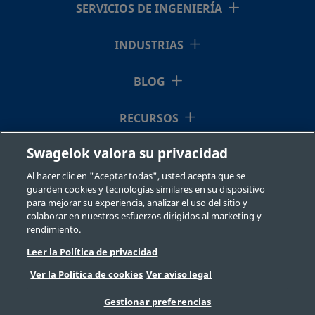
SERVICIOS DE INGENIERÍA
2507-600-
Super
3/8 pulg.
Racor
3/8 pu
Duplex
Swagelok®
1-6-SG2
INDUSTRIAS
Stainless
Steel
BLOG
RECURSOS
2507-600-
Super
3/8 pulg.
Racor
1/2 pu
Duplex
Swagelok®
1-8-SG2
Swagelok valora su privacidad
Stainless
QUIÉNES SOMOS
Steel
Al hacer clic en "Aceptar todas", usted acepta que se
guarden cookies y tecnologías similares en su dispositivo
para mejorar su experiencia, analizar el uso del sitio y
colaborar en nuestros esfuerzos dirigidos al marketing y
2507-600-
Super
3/8 pulg.
Racor
1/4 pu
rendimiento.
Duplex
Swagelok®
2-4-SG2
Leer la Política de privacidad
Stainless
©2026 Swagelok Company. Todos los derechos reservados.
Steel
Ver la Política de cookies
Ver aviso legal
Selección fiable de un componente
Privacidad
Legal
Imprimir
Gestionar preferencias
Carreras
Contacte con nosotros