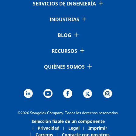
SERVICIOS DE INGENIERÍA
2507-600-
Super
3/8 pulg.
Racor
3/8 pu
Duplex
Swagelok®
1-6-SG2
INDUSTRIAS
Stainless
Steel
BLOG
RECURSOS
2507-600-
Super
3/8 pulg.
Racor
1/2 pu
Duplex
Swagelok®
1-8-SG2
Stainless
QUIÉNES SOMOS
Steel
2507-600-
Super
3/8 pulg.
Racor
1/4 pu
Duplex
Swagelok®
2-4-SG2
Stainless
©2026 Swagelok Company. Todos los derechos reservados.
Steel
Selección fiable de un componente
Privacidad
Legal
Imprimir
Carreras
Contacte con nosotros