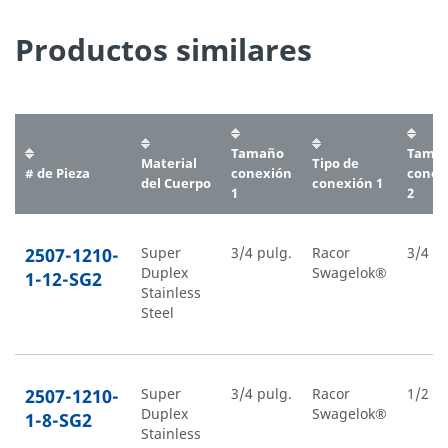
Productos similares
Tamaño
Tama
Material
Tipo de
# de Pieza
conexión
conex
del Cuerpo
conexión 1
1
2
2507-1210-
Super
3/4 pulg.
Racor
3/4 pu
Duplex
Swagelok®
1-12-SG2
Stainless
Steel
2507-1210-
Super
3/4 pulg.
Racor
1/2 pu
Duplex
Swagelok®
1-8-SG2
Stainless