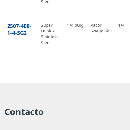
Steel
2507-400-
Super
1/4 pulg.
Racor
1/4 pu
Duplex
Swagelok®
1-4-SG2
Stainless
Steel
2507-400-
Super
1/4 pulg.
Racor
1/2 pu
Duplex
Swagelok®
1-8-SG2
Stainless
Steel
2507-400-
Super
1/4 pulg.
Racor
1/4 pu
Contacto
Duplex
Swagelok®
2-4-SG2
Stainless
Steel