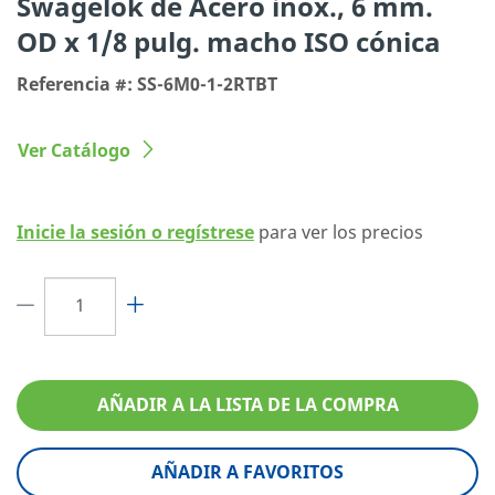
Swagelok de Acero inox., 6 mm.
OD x 1/8 pulg. macho ISO cónica
Tipo de conexión 1
Racor Swagelok®
Referencia #: SS-6M0-1-2RTBT
Tamaño conexión 2
1/8 pulg.
Tipo de conexión 2
Rosca Macho ISO Cónica
Ver Catálogo
Limitador de Caudal
No
eClass (4.1)
37020713
Inicie la sesión o regístrese
para ver los precios
eClass (5.1.4)
37020590
eClass (6.0)
37020590
eClass (6.1)
37020590
eClass (10.1)
37020590
AÑADIR A LA LISTA DE LA COMPRA
UNSPSC (4.03)
40141720
AÑADIR A FAVORITOS
UNSPSC (10.0)
40142613