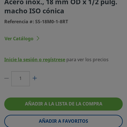
Acero inox., 18 mm OD x 1/2 pulg.
macho ISO cónica
Tipo de conexión 1
Racor Swagelok®
Referencia #: SS-18M0-1-8RT
Tamaño conexión 2
1/2 pulg.
Tipo de conexión 2
Rosca Macho ISO Cónica
Ver Catálogo
Limitador de Caudal
No
eClass (4.1)
37030703
Inicie la sesión o regístrese
para ver los precios
eClass (5.1.4)
37020590
eClass (6.0)
37020590
eClass (6.1)
37020590
eClass (10.1)
37020590
AÑADIR A LA LISTA DE LA COMPRA
UNSPSC (4.03)
40141720
AÑADIR A FAVORITOS
UNSPSC (10.0)
40142613