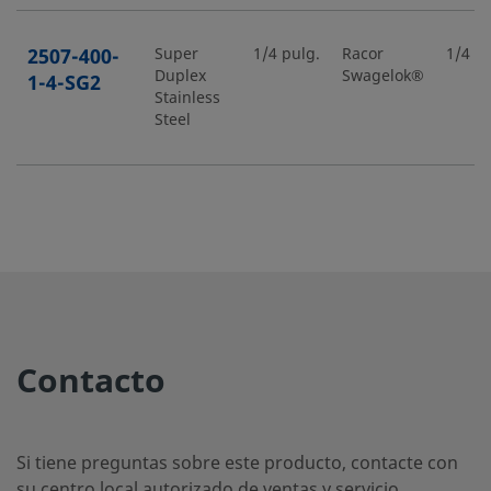
2507-400-
Super
1/4 pulg.
Racor
1/4 pu
Duplex
Swagelok®
1-4-SG2
Stainless
Steel
2507-400-
Super
1/4 pulg.
Racor
1/2 pu
Duplex
Swagelok®
1-8-SG2
Stainless
Steel
2507-400-
Super
1/4 pulg.
Racor
1/4 pu
Contacto
Duplex
Swagelok®
2-4-SG2
Stainless
Steel
Si tiene preguntas sobre este producto, contacte con
su centro local autorizado de ventas y servicio.