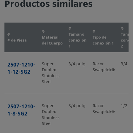
Productos similares
Tamaño
Tama
Material
Tipo de
# de Pieza
conexión
conex
del Cuerpo
conexión 1
1
2
2507-1210-
Super
3/4 pulg.
Racor
3/4 pu
Duplex
Swagelok®
1-12-SG2
Stainless
Steel
2507-1210-
Super
3/4 pulg.
Racor
1/2 pu
Duplex
Swagelok®
1-8-SG2
Stainless
Steel