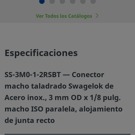
la operación y mantenimiento del mismo.
Ver Todos los Catálogos
No mezcle ni intercambie productos o componentes Swa
regulados por normativas de diseño industrial, incluyendo
conexiones finales de los racores Swagelok, con los de ot
fabricantes.
Especificaciones
SS-3M0-1-2RSBT — Conector
©
2026
Swagelok Company.
Todos los derechos reserva
macho taladrado Swagelok de
Acero inox., 3 mm OD x 1/8 pulg.
macho ISO paralela, alojamiento
de junta recto