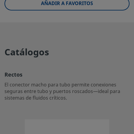
AÑADIR A FAVORITOS
eClass (6.1)
37020590
eClass (10.1)
37020590
UNSPSC (4.03)
40141720
UNSPSC (10.0)
40142613
Catálogos
UNSPSC (11.0501)
40142613
UNSPSC (13.0601)
40183110
Rectos
UNSPSC (15.1)
40183110
El conector macho para tubo permite conexiones
UNSPSC (17.1001)
40183110
seguras entre tubo y puertos roscados—ideal para
sistemas de fluidos críticos.
Rectos
El conector macho para tubo permite conexiones seguras
tubo y puertos roscados—ideal para sistemas de fluidos cr