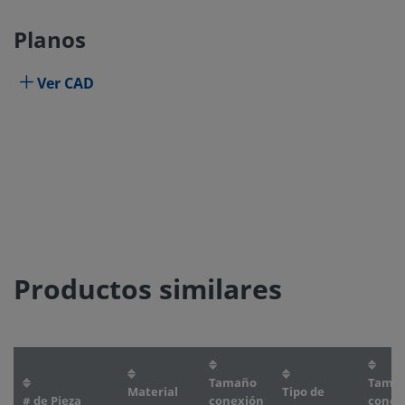
Planos
Ver CAD
Productos similares
Tamaño
Tama
Material
Tipo de
# de Pieza
conexión
conex