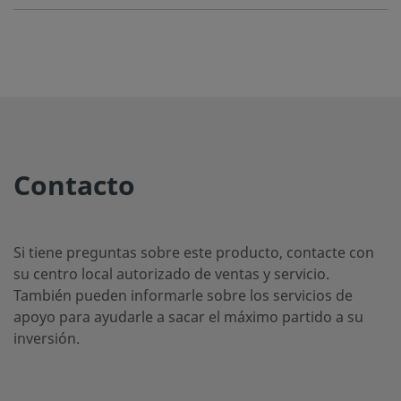
2507-400-
Super
1/4 pulg.
Racor
1/2 pu
Duplex
Swagelok®
1-8-SG2
Stainless
Steel
2507-400-
Super
1/4 pulg.
Racor
1/4 pu
Contacto
Duplex
Swagelok®
2-4-SG2
Stainless
Steel
Si tiene preguntas sobre este producto, contacte con
su centro local autorizado de ventas y servicio.
También pueden informarle sobre los servicios de
2507-400-
Super
1/4 pulg.
Racor
1/4 pu
Duplex
Swagelok®
apoyo para ayudarle a sacar el máximo partido a su
3-SG2
Stainless
inversión.
Steel