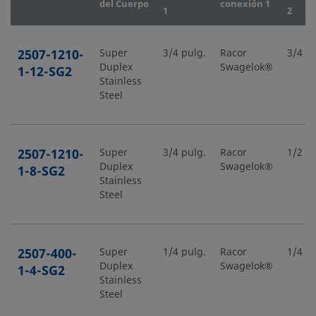
del Cuerpo
conexión 1
1
2
2507-1210-
Super
3/4 pulg.
Racor
3/4 pu
Duplex
Swagelok®
1-12-SG2
Stainless
Steel
2507-1210-
Super
3/4 pulg.
Racor
1/2 pu
Duplex
Swagelok®
1-8-SG2
Stainless
Steel
2507-400-
Super
1/4 pulg.
Racor
1/4 pu
Duplex
Swagelok®
1-4-SG2
Stainless
Steel