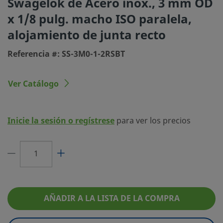
Swagelok de Acero inox., 3 mm OD
Proceso de
Limpieza y Embalaje estándar (SC-10)
x 1/8 pulg. macho ISO paralela,
Limpieza
alojamiento de junta recto
Tamaño conexión 1
3 mm
Referencia #: SS-3M0-1-2RSBT
Tipo de conexión 1
Racor Swagelok®
Tamaño conexión 2
1/8 pulg.
Ver Catálogo
Tipo de conexión 2
Rosca macho ISO paralela, alojamiento d
recto
Inicie la sesión o regístrese
para ver los precios
Característica
Taladrado pasante
Limitador de
No
Caudal
eClass (4.1)
37030703
eClass (5.1.4)
37020590
AÑADIR A LA LISTA DE LA COMPRA
eClass (6.0)
37020590