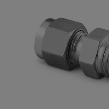
CONECTOR MACHO TALADRAD
ACERO INOX., 1/8 PULG. OD X
Especificaciones