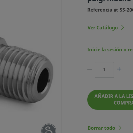
Referencia #: SS-2
Ver Catálogo
Inicie la sesión o r
O SWAGELOK DE
 1/8 PULG. MACHO
ISO CÓNICA
AÑADIR A LA LIS
REFERENCIA #: SS-200-1-2RTBT
COMPR
Borrar todo