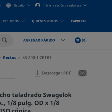
n
Español
Inicie la sesión o regístrese
RECURSOS
QUIÉNES SOMOS
CARRERAS
LISTA
PRODUCTOS
(
0
)
AGREGAR RÁPIDO
DE
Buscar
LA
COMPRA
Rectos
SS-200-1-2RTBT
Descargar PDF
cho taladrado Swagelok
., 1/8 pulg. OD x 1/8
ISO cónica