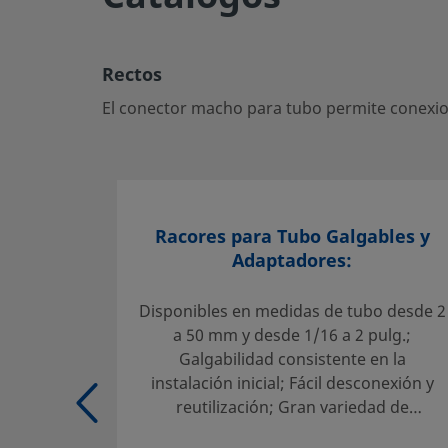
El conector macho para tubo permite conexiones segura
ideal para sistemas de fluidos críticos.
Rectos
Inicie la sesión o regístrese
para ver los precios
El conector macho para tubo permite conexion
Contacto
Si tiene preguntas sobre este producto, contacte con su c
servicio. También pueden informarle sobre los servicios d
máximo partido a su inversión.
Racores para Tubo Galgables y
Adaptadores:
Contacte con Nosotros
Disponibles en medidas de tubo desde 2
a 50 mm y desde 1/16 a 2 pulg.;
Selección fiable de un producto:
Galgabilidad consistente en la
El diseñador y usuario del sistema deben revisar la docu
instalación inicial; Fácil desconexión y
para asegurar una correcta selección de producto. Al sel
reutilización; Gran variedad de
habrá que tener en cuenta el diseño global del sistema p
materiales y configuraciones