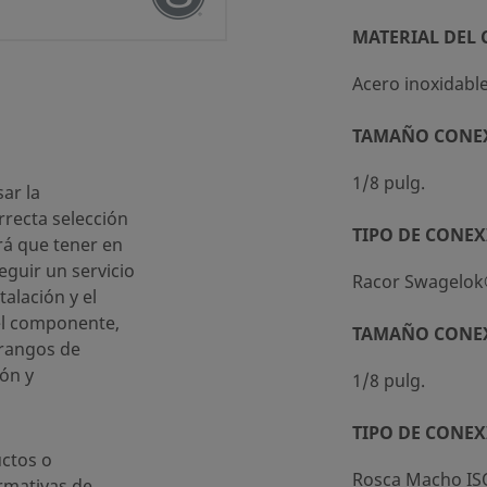
MATERIAL DEL
Acero inoxidabl
TAMAÑO CONE
ándar (SC-10)
1/8 pulg.
ar la
recta selección
TIPO DE CONEX
rá que tener en
eguir un servicio
Racor Swagelo
talación y el
el componente,
TAMAÑO CONE
 rangos de
ón y
1/8 pulg.
TIPO DE CONEX
ctos o
Rosca Macho IS
rmativas de