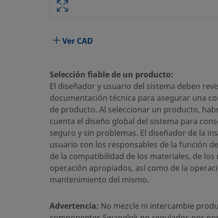
Atributo
Valor
Material del Cuerpo
Acero inoxidable 316
Ver CAD
Taladrado pasante
Sí
Proceso de Limpieza
Limpieza y Embalaje est
Selección fiable de un producto:
El diseñador y usuario del sistema deben revis
Tamaño conexión 1
1/8 pulg.
documentación técnica para asegurar una cor
de producto. Al seleccionar un producto, hab
Tipo de conexión 1
Racor Swagelok®
cuenta el diseño global del sistema para cons
Tamaño conexión 2
1/8 pulg.
seguro y sin problemas. El diseñador de la ins
usuario son los responsables de la función d
Tipo de conexión 2
Rosca Macho ISO Cónica
de la compatibilidad de los materiales, de los
operación apropiados, así como de la operaci
Limitador de Caudal
No
mantenimiento del mismo.
eClass (4.1)
37020713
Advertencia:
No mezcle ni intercambie produ
eClass (5.1.4)
37020590
componentes Swagelok no regulados por no