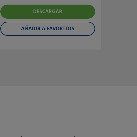
Tubo de
DESCARGAR
600; 
Súpe
aleaci
AÑADIR A FAVORITOS
Fact