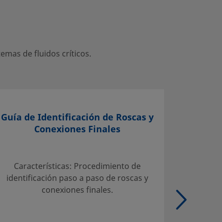
mas de fluidos críticos.
Guía de Identificación de Roscas y
Conexiones Finales
Selecci
Servicio
Características: Procedimiento de
Tab
identificación paso a paso de roscas y
admisib
conexiones finales.
carbo
Tubo de
de aleac