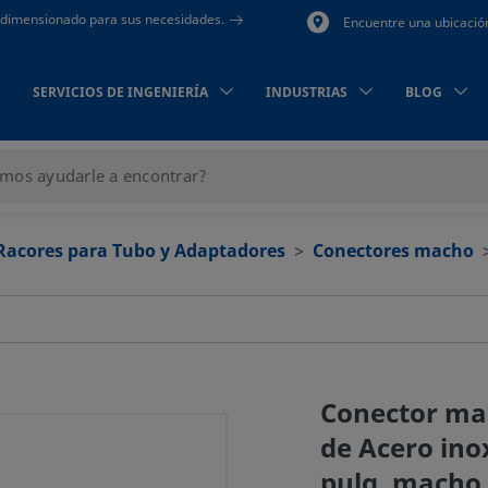
to dimensionado para sus necesidades.
Encuentre una ubicació
SERVICIOS DE INGENIERÍA
INDUSTRIAS
BLOG
Racores para Tubo y Adaptadores
Conectores macho
Conector ma
de Acero inox
pulg. macho 