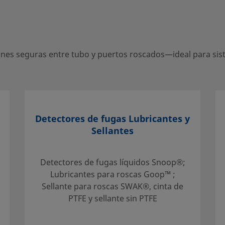
s entre tubo y puertos roscados—
es seguras entre tubo y puertos roscados—ideal para siste
entro local autorizado de ventas y
e apoyo para ayudarle a sacar el
Detectores de fugas Lubricantes y
Sellantes
Detectores de fugas líquidos Snoop®;
Lubricantes para roscas Goop™ ;
Sellante para roscas SWAK®, cinta de
mentación técnica
PTFE y sellante sin PTFE
eccionar un producto,
ara conseguir un