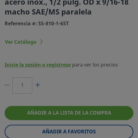
acero inox., 1/2 pulg. OD x 9/16-18
macho SAE/MS paralela
Tipo de conexión 1
Racor Swagelok®
Referencia #: SS-810-1-6ST
Tamaño conexión 2
9/16-18 pulg.
Tipo de conexión 2
Rosca Macho SAE/MS paralela
Ver Catálogo
Limitador de Caudal
No
eClass (4.1)
37030703
Inicie la sesión o regístrese
para ver los precios
eClass (5.1.4)
37020590
eClass (6.0)
37020590
eClass (6.1)
37020590
eClass (10.1)
37020590
AÑADIR A LA LISTA DE LA COMPRA
UNSPSC (4.03)
40141720
AÑADIR A FAVORITOS
UNSPSC (10.0)
40142613