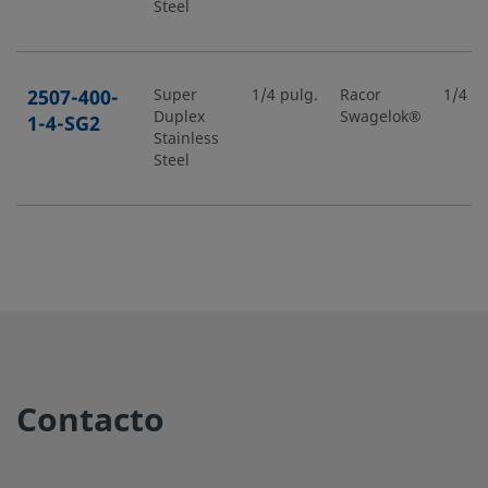
Steel
2507-400-
Super
1/4 pulg.
Racor
1/4 pu
Duplex
Swagelok®
1-4-SG2
Stainless
Steel
2507-400-
Super
1/4 pulg.
Racor
1/2 pu
Duplex
Swagelok®
1-8-SG2
Stainless
Steel
2507-400-
Super
1/4 pulg.
Racor
1/4 pu
Contacto
Duplex
Swagelok®
2-4-SG2
Stainless
Steel