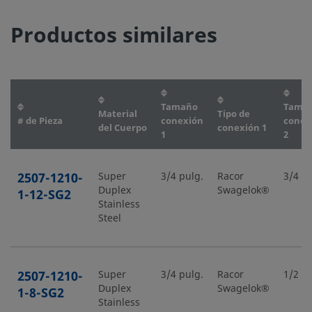
Productos similares
Tamaño
Tama
Material
Tipo de
# de Pieza
conexión
conex
del Cuerpo
conexión 1
1
2
2507-1210-
Super
3/4 pulg.
Racor
3/4 pu
Duplex
Swagelok®
1-12-SG2
Stainless
Steel
2507-1210-
Super
3/4 pulg.
Racor
1/2 pu
Duplex
Swagelok®
1-8-SG2
Stainless