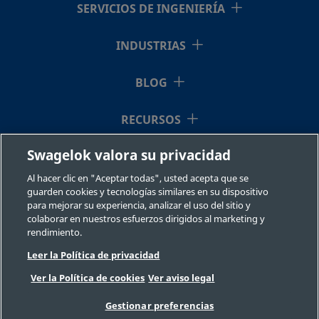
SERVICIOS DE INGENIERÍA
2507-600-
Super
3/8 pulg.
Racor
3/8 pu
Duplex
Swagelok®
1-6-SG2
INDUSTRIAS
Stainless
Steel
BLOG
RECURSOS
2507-600-
Super
3/8 pulg.
Racor
1/2 pu
Duplex
Swagelok®
1-8-SG2
Swagelok valora su privacidad
Stainless
QUIÉNES SOMOS
Steel
Al hacer clic en "Aceptar todas", usted acepta que se
guarden cookies y tecnologías similares en su dispositivo
para mejorar su experiencia, analizar el uso del sitio y
colaborar en nuestros esfuerzos dirigidos al marketing y
2507-600-
Super
3/8 pulg.
Racor
1/4 pu
rendimiento.
Duplex
Swagelok®
2-4-SG2
Leer la Política de privacidad
Stainless
©2026 Swagelok Company. Todos los derechos reservados.
Steel
Ver la Política de cookies
Ver aviso legal
Selección fiable de un componente
Privacidad
Legal
Imprimir
Gestionar preferencias
Carreras
Contacte con nosotros